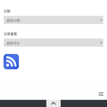
分類
分
類
文章彙整
文
章
彙
整