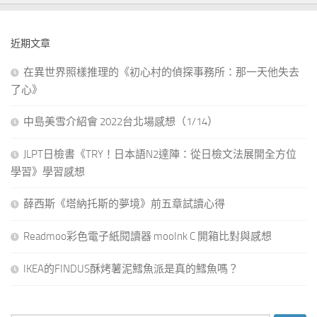
近期文章
在異世界照樣推理的《初心村的偵探事務所：那一天他失去
了心》
中島美雪介紹會 2022台北場感想（1/14）
JLPT日檢書《TRY！日本語N2達陣：從日檢文法展開全方位
學習》學習感想
薛西斯《塔納托斯的夢境》前五章試讀心得
Readmoo彩色電子紙閱讀器 mooInk C 開箱比對與感想
IKEA的FINDUS酥烤薯泥鱈魚派是真的鱈魚嗎？