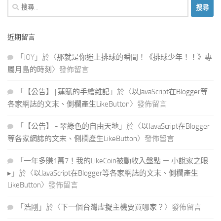
搜
尋
關
近期留言
鍵
字:
「
JOY
」於〈
那就是你迷上排球的瞬間！《排球少年！！》專
屬月島的時刻
〉發佈留言
「
【公告】 | 蓮賦的手繪雜記
」於〈
以JavaScript在Blogger等
各家網誌的文末、側欄產生LikeButton
〉發佈留言
「
【公告】 - 翠綠色的自由天地
」於〈
以JavaScript在Blogger
等各家網誌的文末、側欄產生LikeButton
〉發佈留言
「
一年多賺1萬7！我的LikeCoin被動收入盤點 － 小說家之眼
▸
」於〈
以JavaScript在Blogger等各家網誌的文末、側欄產生
LikeButton
〉發佈留言
「
浩剛
」於〈
下一個台灣虛擬主機要買哪家？
〉發佈留言