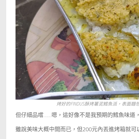
烤好的FINDUS酥烤薯泥鱈魚派，表面
但仔細品嚐……嗯，這好像不是我預期的鱈魚味道
雖說美味大概中間而已，但200元內丟進烤箱就