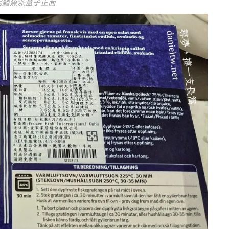
薯泥鱈魚派盒子正面