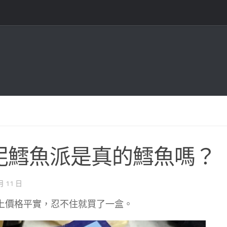
烤薯泥鱈魚派是真的鱈魚嗎？
月 11 日
加上價格平實，忍不住就買了一盒。