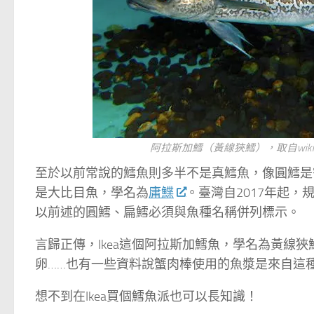
阿拉斯加鱈（黃線狹鱈），取自wiki，作者Geo
至於以前常說的鱈魚則多半不是真鱈魚，像圓鱈是
是大比目魚，學名為
庸鰈
。臺灣自2017年起，
以前述的圓鱈、扁鱈必須與魚種名稱併列標示。
言歸正傳，Ikea這個阿拉斯加鱈魚，學名為黃線
卵……也有一些資料說蟹肉棒使用的魚漿是來自這
想不到在Ikea買個鱈魚派也可以長知識！