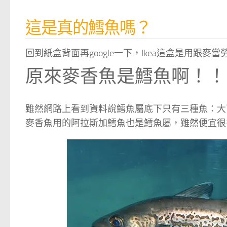
這是真的鱈魚嗎？
回到紙盒背面再google一下，Ikea這盒是用跟
原來麥香魚是鱈魚啊！！
雖然網路上看到資料說鱈魚屬底下只有三種魚：大
麥香魚用的阿拉斯加鱈魚也是鱈魚屬，雖然便宜很