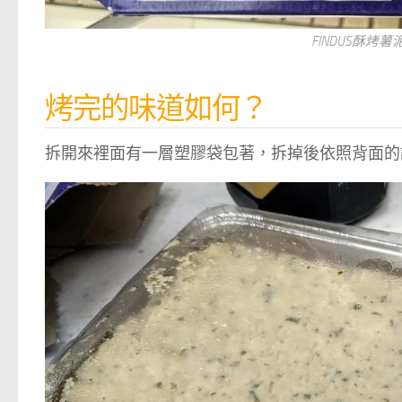
FINDUS酥烤
烤完的味道如何？
拆開來裡面有一層塑膠袋包著，拆掉後依照背面的說