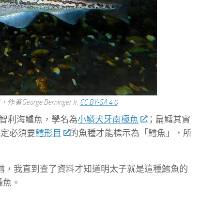
rge Berninger Jr.
CC BY-SA 4.0
智利海鱸魚，學名為
小鱗犬牙南極魚
；扁鱈其實
規定必須要
鱈形目
的魚種才能標示為「鱈魚」，所
狹鱈，我直到查了資料才知道明太子就是這種鱈魚的
種魚。