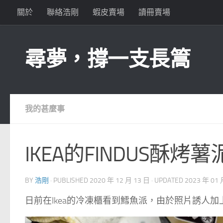
關於
聯絡浩剛
蝦皮賣場
讀冊賣場
Skip to content
尋夢，撐一支長篙
我的甚麼事
IKEA的FINDUS酥
BY
浩剛
· PUBLISHED
2020 年 12 月 13 日
· UPDATED
2023 年 01 
日前在Ikea的冷凍櫃看到鱈魚派，由於照片誘人