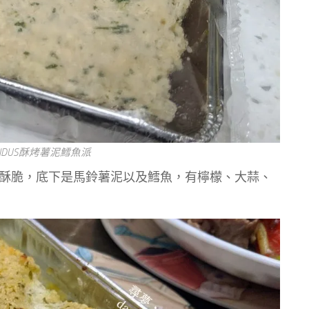
NDUS酥烤薯泥鱈魚派
酥脆，底下是馬鈴薯泥以及鱈魚，有檸檬、大蒜、