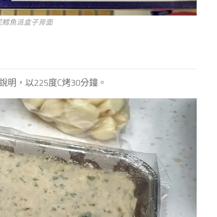
薯泥鱈魚派盒子背面
明，以225度C烤30分鐘。