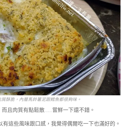
麵包屑酥脆，內層馬鈴薯泥跟鱈魚都很夠味。
，而且肉質有點鬆散……嘗鮮一下還不錯。
可以有這些風味跟口感，我覺得偶爾吃一下也滿好的。