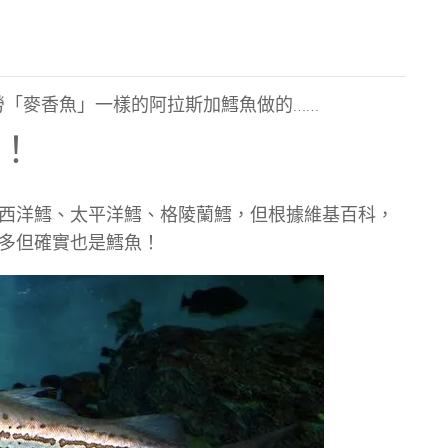
麥當勞「麥香魚」一樣的阿拉斯加鱈魚做的……
！
西洋鱈、太平洋鱈、格陵蘭鱈，但根據維基百科，
多但確實也是鱈魚！