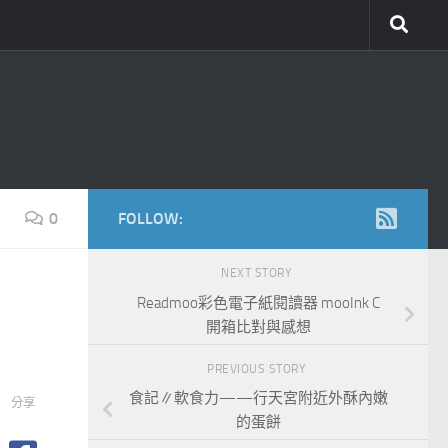
0
FOLLOW:
NEXT STORY
Readmoo彩色電子紙閱讀器 mooInk C
開箱比對與感想
PREVIOUS STORY
食記∥軟食力——行天宮附近外酥內嫩
分享
的蛋餅