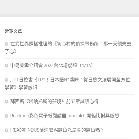
近期文章
在異世界照樣推理的《初心村的偵探事務所：那一天他失去
了心》
中島美雪介紹會 2022台北場感想（1/14）
JLPT日檢書《TRY！日本語N2達陣：從日檢文法展開全方位
學習》學習感想
薛西斯《塔納托斯的夢境》前五章試讀心得
Readmoo彩色電子紙閱讀器 mooInk C 開箱比對與感想
IKEA的FINDUS酥烤薯泥鱈魚派是真的鱈魚嗎？