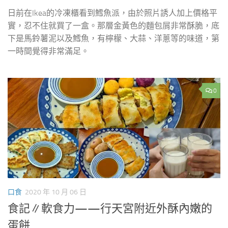
日前在Ikea的冷凍櫃看到鱈魚派，由於照片誘人加上價格平
實，忍不住就買了一盒。那層金黃色的麵包屑非常酥脆，底
下是馬鈴薯泥以及鱈魚，有檸檬、大蒜、洋蔥等的味道，第
一時間覺得非常滿足。
0
口食
2020 年 10 月 06 日
食記∥軟食力——行天宮附近外酥內嫩的
蛋餅