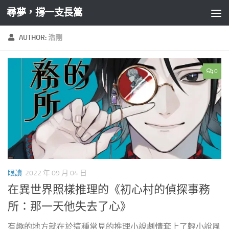
尋夢，撐一支長篙
Skip to content
AUTHOR:
浩剛
0
眼讀
2022 年 09 月 04 日
在異世界照樣推理的《初心村的偵探事務
所：那一天他失去了心》
有趣的地方就在於這種常見的推理小說劇情套上了輕小說風