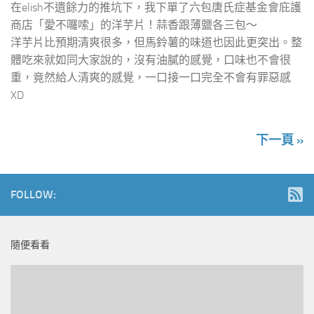
在elish不遺餘力的推坑下，我下單了六包唐氏症基金會庇護
商店「愛不囉嗦」的洋芋片！蒜香跟薄鹽各三包～
洋芋片比預期清爽很多，但馬鈴薯的味道也因此更突出。整
體吃來就如同大家說的，沒有油膩的感覺，口味也不會很
重，竟然給人清爽的感覺，一口接一口完全不會有罪惡感
XD
下一頁 »
FOLLOW:
隨便看看