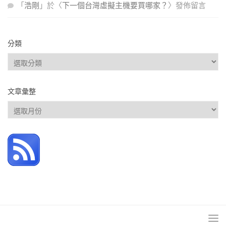
「
浩剛
」於〈
下一個台灣虛擬主機要買哪家？
〉發佈留言
分類
分
類
文章彙整
文
章
彙
整