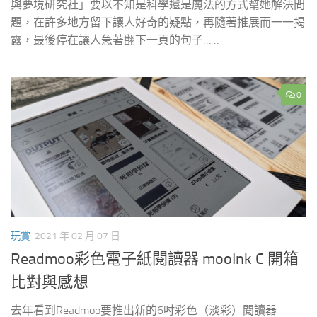
與夢境研究社」要以不知是科學還是魔法的方式幫她解決問
題，在許多地方留下讓人好奇的疑點，再隨著推展而一一揭
露，最後停在讓人急著翻下一頁的句子……
0
玩賞
2021 年 02 月 07 日
Readmoo彩色電子紙閱讀器 mooInk C 開箱
比對與感想
去年看到Readmoo要推出新的6吋彩色（淡彩）閱讀器