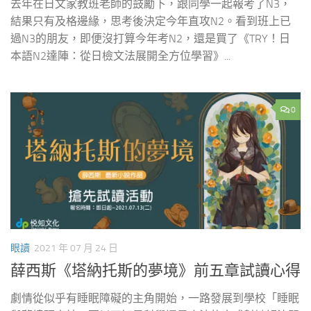
去年在日文家教班老師的鼓勵下，跟同學一起報考了N3，
結果只有及格邊緣，思考後決定今年直攻N2。看到班上已
過N3的朋友，即便沒打算今年考N2，還是買了《TRY！日
本語N2達陣：從日檢文法展開全方位學習》...
0
眼讀
2021 年 07 月 24 日
薛西斯《塔納托斯的夢境》前五章試讀心得
劇情從似乎有睡眠障礙的主角開始，一路發展到學校「睡眠