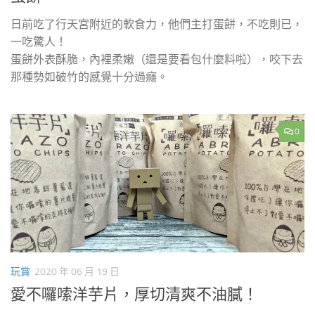
日前吃了行天宮附近的軟食力，他們主打蛋餅，不吃則已，
一吃驚人！
蛋餅外表酥脆，內裡柔嫩（還是要看包什麼料啦），咬下去
那種勢如破竹的感覺十分過癮。
0
玩賞
2020 年 06 月 19 日
愛不囉嗦洋芋片，厚切清爽不油膩！