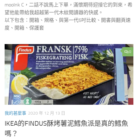
mooInk C，二話不說馬上下單，滿懷期待迎接它的到來，希
望他能帶給我超越第一代木紋閱讀器的快感。
以下包含：開箱、規格、與第一代6吋比較、開書與翻頁速
度、開箱、保護套
0
我的甚麼事
2020 年 12 月 13 日
IKEA的FINDUS酥烤薯泥鱈魚派是真的鱈魚
嗎？