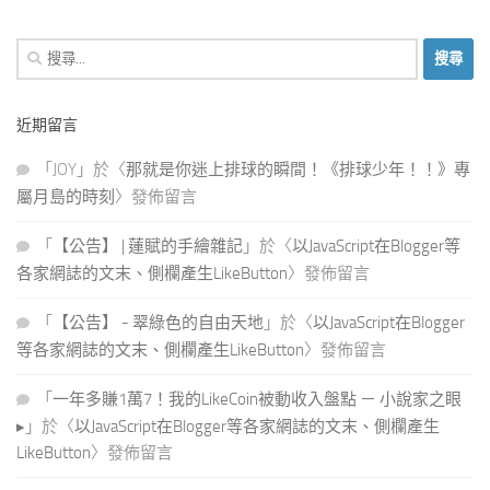
搜
尋
關
近期留言
鍵
字:
「
JOY
」於〈
那就是你迷上排球的瞬間！《排球少年！！》專
屬月島的時刻
〉發佈留言
「
【公告】 | 蓮賦的手繪雜記
」於〈
以JavaScript在Blogger等
各家網誌的文末、側欄產生LikeButton
〉發佈留言
「
【公告】 - 翠綠色的自由天地
」於〈
以JavaScript在Blogger
等各家網誌的文末、側欄產生LikeButton
〉發佈留言
「
一年多賺1萬7！我的LikeCoin被動收入盤點 － 小說家之眼
▸
」於〈
以JavaScript在Blogger等各家網誌的文末、側欄產生
LikeButton
〉發佈留言