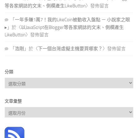
等各家網誌的文末、側欄產生LikeButton
〉發佈留言
「
一年多賺1萬7！我的LikeCoin被動收入盤點 － 小說家之眼
▸
」於〈
以JavaScript在Blogger等各家網誌的文末、側欄產生
LikeButton
〉發佈留言
「
浩剛
」於〈
下一個台灣虛擬主機要買哪家？
〉發佈留言
分類
分
類
文章彙整
文
章
彙
整