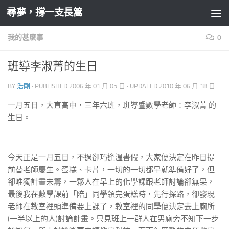
尋夢，撐一支長篙
Skip to content
我的甚麼事
0
班導李淑菁的生日
BY
浩剛
· PUBLISHED
2006 年 01 月 05 日
· UPDATED
2010 年 06 月 18 日
一月五日，大直高中，三年六班，班導暨數學老師：李淑菁 的
生日。
今天正是一月五日，不過卻巧逢溫書假，大家便決定在昨日提
前替老師慶生。蛋糕、卡片，一切的一切都早就準備好了，但
卻唯獨計畫未籌，一夥人在早上的化學課跟老師討論卻無果，
最後我在數學課前「陪」同學領完蛋糕時，先行探路，卻發現
老師在教室裡頭準備要上課了，教室裡的同學便決定去上廁所
(一半以上的人)討論計畫。只見班上一群人在男廁旁不知下一步