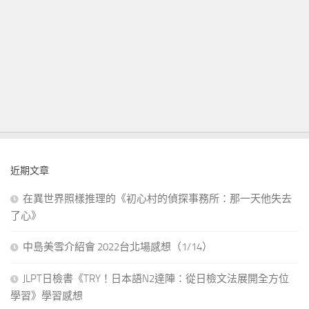
近期文章
在異世界照樣推理的《初心村的偵探事務所：那一天他失去
了心》
中島美雪介紹會 2022台北場感想（1/14）
JLPT日檢書《TRY！日本語N2達陣：從日檢文法展開全方位
學習》學習感想