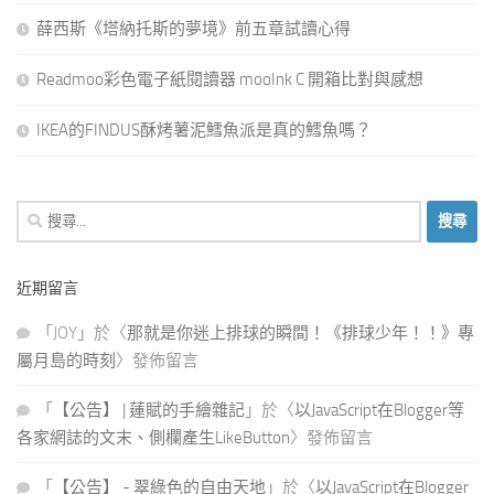
薛西斯《塔納托斯的夢境》前五章試讀心得
Readmoo彩色電子紙閱讀器 mooInk C 開箱比對與感想
IKEA的FINDUS酥烤薯泥鱈魚派是真的鱈魚嗎？
搜
尋
關
近期留言
鍵
字:
「
JOY
」於〈
那就是你迷上排球的瞬間！《排球少年！！》專
屬月島的時刻
〉發佈留言
「
【公告】 | 蓮賦的手繪雜記
」於〈
以JavaScript在Blogger等
各家網誌的文末、側欄產生LikeButton
〉發佈留言
「
【公告】 - 翠綠色的自由天地
」於〈
以JavaScript在Blogger