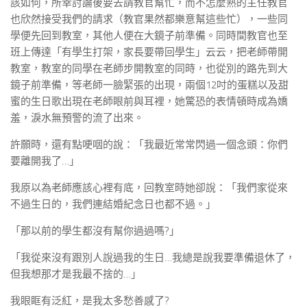
該如何，所幸討論後要去請教官幫忙，而不怎麼熟的主任教官
也欣然接受我們的請求（教官果然都樂意幫這些忙），一些同
學便先回到教室，其他人便在大鏡子前準備。同時間教官也至
班上傳達「有學生打架，家長要帶回學生」云云，把老師帶開
教室，教室的同學在老師步開教室的同時，也從別的路先到大
鏡子前準備，等老師一臉緊張的出現，兩個12吋的蛋糕以及甜
蜜的生日歌出現在老師眼前與耳裡，她驚恐的表情頓時成為嬌
羞，淚水無預警的流了出來。
許願時，還有點哽咽的說：「我最近常常閃過一個念頭：你們
要離開我了…」
我原以為老師應該心裡有底，回教室時她卻說：「我們家從來
不過生日的，我們連結婚紀念日也都不過。」
「那以前的學生都沒有幫你過過嗎?」
「我從來沒有跟別人說過我的生日…我總是說我要準備退休了，
但我想那才是我最不捨的…」
我眼眶有泛紅，是我太多愁善感了?