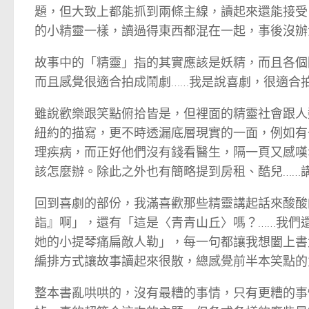
題，但大致上都能抓到兩條主線，讀起來還能接受
的小精靈一樣，讀過得東西都混在一起，事後沒辦
故事中的「精靈」指的其實應該是妖精，而且各個
而且感覺很適合拍成鬧劇……我是說喜劇，很適合
雖說歡樂跟笑點俯拾皆是，但裡面的精靈社會跟人
紐約的描寫，更不時透漏底層現實的一面，例如有
理疾病，而正好他們沒有錢看醫生，隔一頁又感嘆
該怎麼辦。除此之外也有簡略提到房租、酷兒……講
回到喜劇的部份，我滿喜歡那些精靈講起話來酸酸
詣』啊」，還有「這是〈青青山丘〉嗎？……我們
她的小提琴痛扁敵人勒」，每一句都讓我想闔上書
編排方式讓故事讀起來很散，總感覺前半本笑點的
整本書亂哄哄的，沒有最糟的事情，只有更糟的事