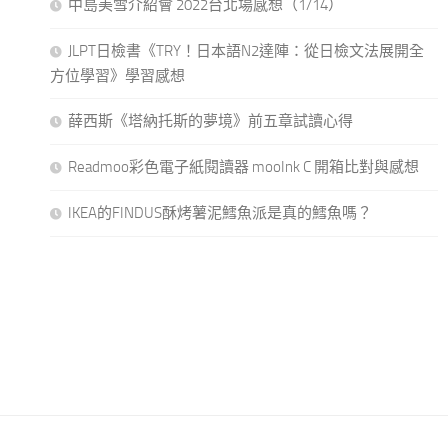
中島美雪介紹會 2022台北場感想（1/14）
JLPT日檢書《TRY！日本語N2達陣：從日檢文法展開全
方位學習》學習感想
薛西斯《塔納托斯的夢境》前五章試讀心得
Readmoo彩色電子紙閱讀器 mooInk C 開箱比對與感想
IKEA的FINDUS酥烤薯泥鱈魚派是真的鱈魚嗎？