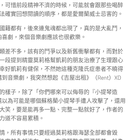
，可惜前段精神不濟的時候，可能就會跟那些喝醉
法確實回想閱讀的順序，都是愛爾蘭威士忌害的。
國籍都有，後來連鬼魂都出現了，真的是大亂鬥，
拍喜劇，來個音樂劇應該也很歡樂。
類差不多，該有的鬥爭以及新舊衝擊都有，而對於
一段提到精靈莫莉格幫凱莉的朋友治療了生理跟心
幸好凱莉有健保，不然她這種克隆氏症患者不曉得
到音樂劇，我突然想起《吉屋出租》（Rent）XD
的樣子，除了「你們哪來可以侮辱的『小提琴造
還以為可能是哪個蘇格蘭小提琴手遭人攻擊了，還用
大笑，要是能再多一點、完整一點就好了，作者的
力道不容易累積。
情，所有事情只要經過莫莉格跟海瑟全部都會毀