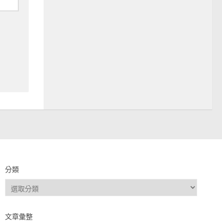
分類
分
類
文章彙整