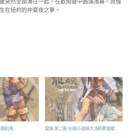
後突然全部湊在一起，在歡鬧聲中圓滿落幕。就像
生在紐約的仲夏夜之夢。
奔馳的馬
龍族 第二冊 50個小孩與大法師費雷爾