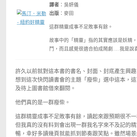
譯者
：吳妍儀
出版
：麥田
這群精靈成事不足敗事有餘。
故事中的「精靈」指的其實應該是妖精
鬥，而且感覺很適合拍成鬧劇……我是說
許久以前就對這本書的書名、封面、封底產生興趣
想到這次快閃讀書會的主題「廢柴」選中這本，這
及待上圖書館借來翻閱。
他們真的是一群廢柴。
這群精靈成事不足敗事有餘，讀起來跟預期很不一
但我真的沒有料到會出現一群我名字來不及記的精
暢，幸好多讀幾頁就能抓到節奏跟笑點。雖然場景