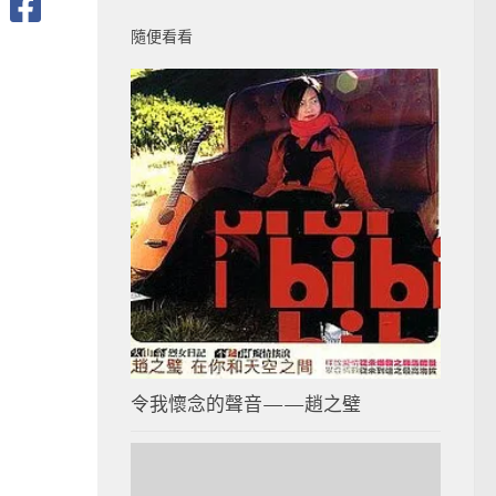
隨便看看
令我懷念的聲音——趙之璧