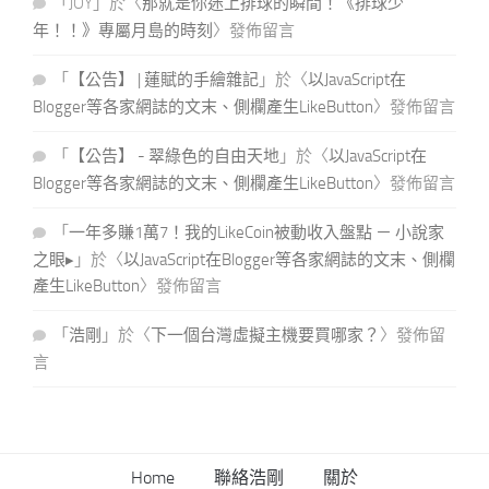
「
JOY
」於〈
那就是你迷上排球的瞬間！《排球少
年！！》專屬月島的時刻
〉發佈留言
「
【公告】 | 蓮賦的手繪雜記
」於〈
以JavaScript在
Blogger等各家網誌的文末、側欄產生LikeButton
〉發佈留言
「
【公告】 - 翠綠色的自由天地
」於〈
以JavaScript在
Blogger等各家網誌的文末、側欄產生LikeButton
〉發佈留言
「
一年多賺1萬7！我的LikeCoin被動收入盤點 － 小說家
之眼▸
」於〈
以JavaScript在Blogger等各家網誌的文末、側欄
產生LikeButton
〉發佈留言
「
浩剛
」於〈
下一個台灣虛擬主機要買哪家？
〉發佈留
言
Home
聯絡浩剛
關於