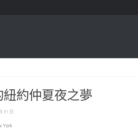
的紐約仲夏夜之夢
月 31 日
 York