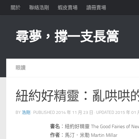
關於
聯絡浩剛
蝦皮賣場
讀冊賣場
Skip to content
尋夢，撐一支長篙
眼讀
紐約好精靈：亂哄哄
BY
浩剛
· PUBLISHED
2014 年 11 月 23 日
· UPDATED
2015 年 01 
書名
：紐約好精靈 The Good Fairies of New
作者
：馬汀．米勒 Martin Millar