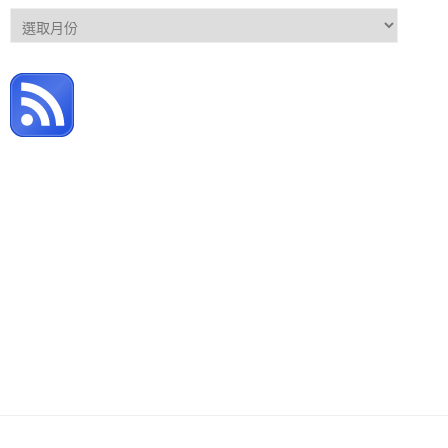
文
章
彙
整