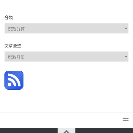
分類
分
類
文章彙整
文
章
彙
整