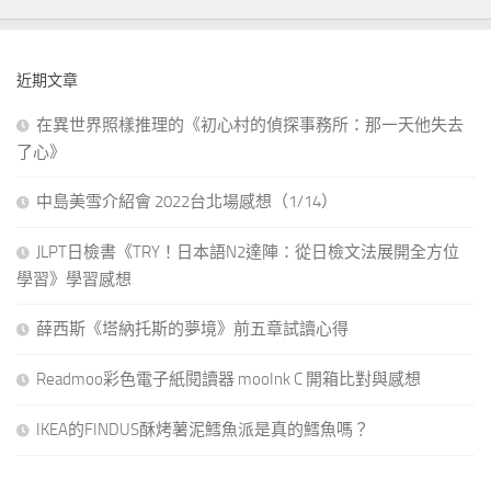
近期文章
在異世界照樣推理的《初心村的偵探事務所：那一天他失去
了心》
中島美雪介紹會 2022台北場感想（1/14）
JLPT日檢書《TRY！日本語N2達陣：從日檢文法展開全方位
學習》學習感想
薛西斯《塔納托斯的夢境》前五章試讀心得
Readmoo彩色電子紙閱讀器 mooInk C 開箱比對與感想
IKEA的FINDUS酥烤薯泥鱈魚派是真的鱈魚嗎？