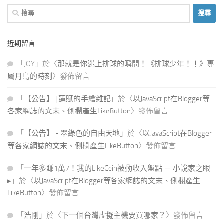
搜
尋
關
近期留言
鍵
字:
「
JOY
」於〈
那就是你迷上排球的瞬間！《排球少年！！》專
屬月島的時刻
〉發佈留言
「
【公告】 | 蓮賦的手繪雜記
」於〈
以JavaScript在Blogger等
各家網誌的文末、側欄產生LikeButton
〉發佈留言
「
【公告】 - 翠綠色的自由天地
」於〈
以JavaScript在Blogger
等各家網誌的文末、側欄產生LikeButton
〉發佈留言
「
一年多賺1萬7！我的LikeCoin被動收入盤點 － 小說家之眼
▸
」於〈
以JavaScript在Blogger等各家網誌的文末、側欄產生
LikeButton
〉發佈留言
「
浩剛
」於〈
下一個台灣虛擬主機要買哪家？
〉發佈留言