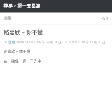
尋夢，撐一支長篙
Skip to content
耳聞
3
路嘉欣 – 你不懂
BY
浩剛
· PUBLISHED
2006 年 04 月 01 日
· UPDATED
2010 年 12 月 08 日
路嘉欣 – 你不懂
曲︰陳偉 詞︰于光中