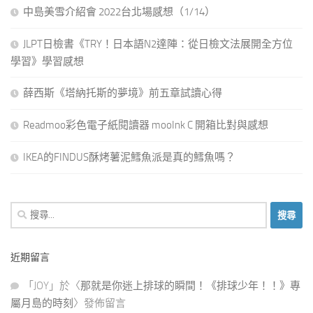
中島美雪介紹會 2022台北場感想（1/14）
JLPT日檢書《TRY！日本語N2達陣：從日檢文法展開全方位
學習》學習感想
薛西斯《塔納托斯的夢境》前五章試讀心得
Readmoo彩色電子紙閱讀器 mooInk C 開箱比對與感想
IKEA的FINDUS酥烤薯泥鱈魚派是真的鱈魚嗎？
搜
尋
關
近期留言
鍵
字:
「
JOY
」於〈
那就是你迷上排球的瞬間！《排球少年！！》專
屬月島的時刻
〉發佈留言