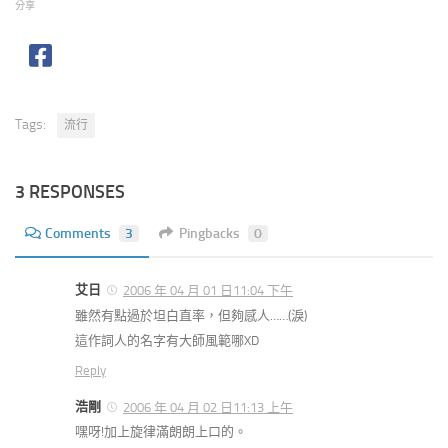
分享
Tags:
流行
3 RESPONSES
Comments
3
Pingbacks
0
艾日
2006 年 04 月 01 日11:04 下午
雖然有點過於坦白直率，但夠感人……(淚)
這作詞人的名字有大師風範哪XD
Reply
浩剛
2006 年 04 月 02 日11:13 上午
嘿呀!加上旋律滿朗朗上口的。