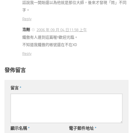
話說我一開始還以為他就是那位大師，後來才發現「姓」不同
字。
Reply
浩剛
2006 年 09 月 04 日11:58 上午
鐵傲有人連到這篇喔!!歡迎光臨。
不知道我鐵傲的帳號還在不在XD
Reply
發佈留言
留言
*
顯示名稱
*
電子郵件地址
*