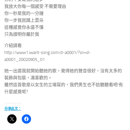
我放大你每一個感受 不需要理由
你一秒是我的一分鐘
你一步我就踏上雲朵
這種感覺你永遠不懂
只為證明你屬於我
介紹請看
http://www1.iwant-song.com/d-a0001/?sn=d-
a0001_20020905_01
她一出道我就開始聽她的歌，覺得她的聲音很好，沒有太多的
裝飾與包裝，滿喜歡的。
雖然這首歌是以女生的立場寫的，我們男生也不妨聽聽看吧!有
什麼感覺呢?
分享此文：