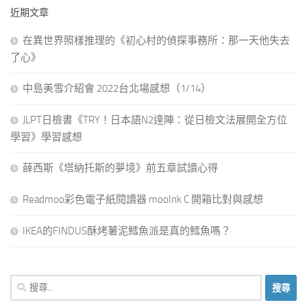
近期文章
在異世界照樣推理的《初心村的偵探事務所：那一天他失去
了心》
中島美雪介紹會 2022台北場感想（1/14）
JLPT日檢書《TRY！日本語N2達陣：從日檢文法展開全方位
學習》學習感想
薛西斯《塔納托斯的夢境》前五章試讀心得
Readmoo彩色電子紙閱讀器 mooInk C 開箱比對與感想
IKEA的FINDUS酥烤薯泥鱈魚派是真的鱈魚嗎？
搜
尋