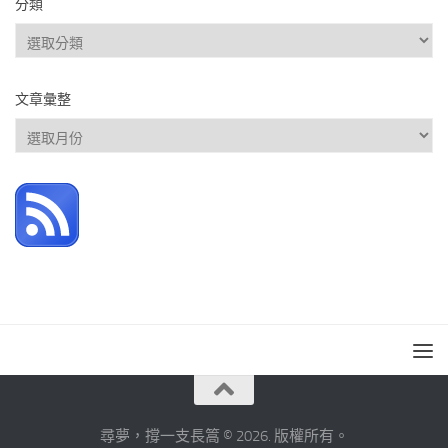
分類
分
類
文章彙整
文
章
彙
整
尋夢，撐一支長篙 © 2026. 版權所有。