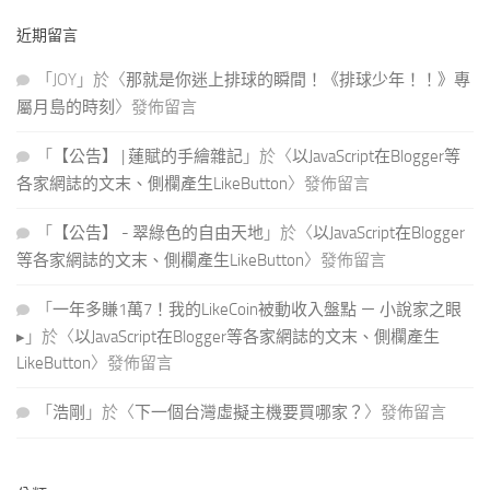
關
近期留言
鍵
字:
「
JOY
」於〈
那就是你迷上排球的瞬間！《排球少年！！》專
屬月島的時刻
〉發佈留言
「
【公告】 | 蓮賦的手繪雜記
」於〈
以JavaScript在Blogger等
各家網誌的文末、側欄產生LikeButton
〉發佈留言
「
【公告】 - 翠綠色的自由天地
」於〈
以JavaScript在Blogger
等各家網誌的文末、側欄產生LikeButton
〉發佈留言
「
一年多賺1萬7！我的LikeCoin被動收入盤點 － 小說家之眼
▸
」於〈
以JavaScript在Blogger等各家網誌的文末、側欄產生
LikeButton
〉發佈留言
「
浩剛
」於〈
下一個台灣虛擬主機要買哪家？
〉發佈留言