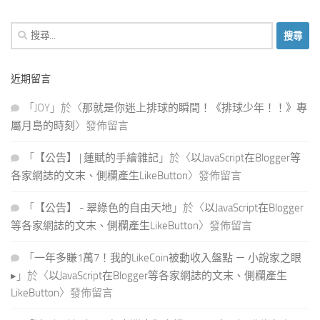
搜
尋
關
近期留言
鍵
字:
「
JOY
」於〈
那就是你迷上排球的瞬間！《排球少年！！》專
屬月島的時刻
〉發佈留言
「
【公告】 | 蓮賦的手繪雜記
」於〈
以JavaScript在Blogger等
各家網誌的文末、側欄產生LikeButton
〉發佈留言
「
【公告】 - 翠綠色的自由天地
」於〈
以JavaScript在Blogger
等各家網誌的文末、側欄產生LikeButton
〉發佈留言
「
一年多賺1萬7！我的LikeCoin被動收入盤點 － 小說家之眼
▸
」於〈
以JavaScript在Blogger等各家網誌的文末、側欄產生
LikeButton
〉發佈留言