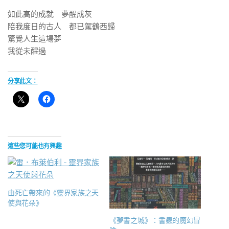
如此高的成就 夢醒成灰
陪我度日的古人 都已駕鶴西歸
驚覺人生這場夢
我從未醒過
分享此文：
這些您可能也有興趣
由死亡帶來的《靈界家族之天
使與花朵》
《夢書之城》：書蟲的魔幻冒