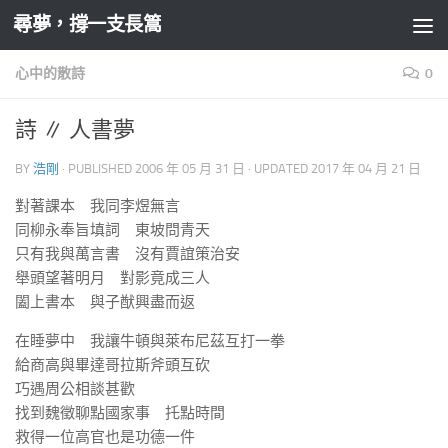
尋夢，撐一支長篙
Skip to content
心中的散詩
0
詩 ∥ 人書夢
BY
浩剛
· PUBLISHED
2006 年 05 月 31 日
· UPDATED
2017 年 04 月 21 日
對著課本 我同李煜無言
同柳永奉旨填詞 東坡問青天
只有我與萬言書 沒有賈誼策治安
舉頭望著明月 對影竟成三人
闔上書本 與子猷興盡而返
在睡夢中 我讓牛頓與萊布尼茲互打一拳
給商高與畢達哥拉斯斧頭互砍
巧遇周公相談甚歡
找到魏徵聊點國家事 托點時間
救得一位高官也是功德一件