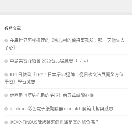
近期文章
在異世界照樣推理的《初心村的偵探事務所：那一天他失去
了心》
中島美雪介紹會 2022台北場感想（1/14）
JLPT日檢書《TRY！日本語N2達陣：從日檢文法展開全方位
學習》學習感想
薛西斯《塔納托斯的夢境》前五章試讀心得
Readmoo彩色電子紙閱讀器 mooInk C 開箱比對與感想
IKEA的FINDUS酥烤薯泥鱈魚派是真的鱈魚嗎？