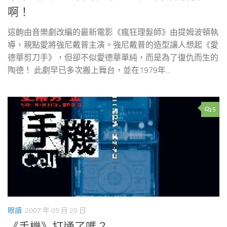
啊！
這齣由音樂劇改編的最新電影《瘋狂理髮師》由提姆波頓執
導，親點愛將強尼戴普主演。強尼戴普的造型讓人想起《愛
德華剪刀手》，但卻不似愛德華單純，而是為了復仇而生的
陶德！ 此劇早已多次搬上舞台，並在1979年...
5
眼讀
2007 年 05 月 20 日