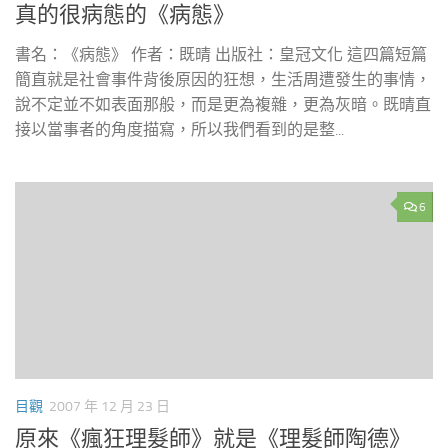
真的很病態的《病態》
書名：《病態》 作者：既晴 出版社：皇冠文化 這四篇短篇
簡直就是社會事件背後原因的狂想，生活周遭發生的事情，
說不定並不如表面那般，而是更為複雜，更為灰暗。既晴直
接以當事者的角度描寫，所以我們看到的是整...
6
目觀
2007 年 12 月 23 日
原來《瘋狂理髮師》就是《理髮師陶德》