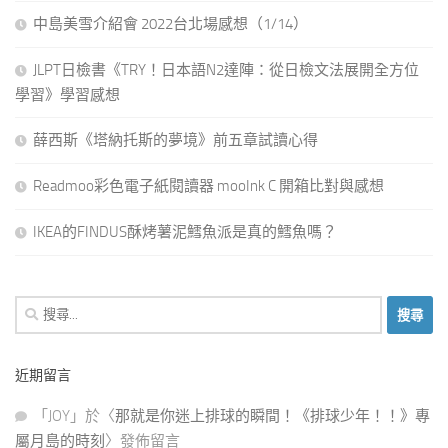
中島美雪介紹會 2022台北場感想（1/14）
JLPT日檢書《TRY！日本語N2達陣：從日檢文法展開全方位
學習》學習感想
薛西斯《塔納托斯的夢境》前五章試讀心得
Readmoo彩色電子紙閱讀器 mooInk C 開箱比對與感想
IKEA的FINDUS酥烤薯泥鱈魚派是真的鱈魚嗎？
搜
尋
關
近期留言
鍵
字:
「
JOY
」於〈
那就是你迷上排球的瞬間！《排球少年！！》專
屬月島的時刻
〉發佈留言