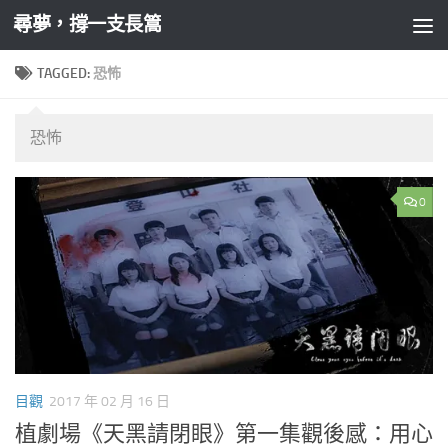
尋夢，撐一支長篙
Skip to content
TAGGED:
恐怖
恐怖
0
目觀
2017 年 02 月 16 日
植劇場《天黑請閉眼》第一集觀後感：用心