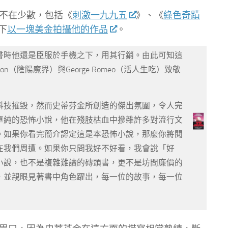
不在少數，包括《
刺激一九九五
》、《
綠色奇蹟
下
以一塊美金拍攝他的作品
。
書時他還是臣服於手機之下，用其行銷。由此可知這
on（陰陽魔界）與George Romeo（活人生吃）致敬
科技摧毀，然而史蒂芬金所創造的傑出氛圍，令人完
單純的恐怖小說，他在殘肢枯血中摻雜許多對流行文
。如果你看完簡介認定這是本恐怖小說，那麼你將閱
在我們周遭。如果你只問我好不好看，我會說「好
小說，也不是複雜難讀的磚頭書，更不是坊間廉價的
，並親眼見著書中角色躍出，每一位的故事，每一位