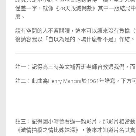
終究只是本小說。但本書絕對值得一讀，至少人物、劇
僅差一字，就像《28天毀滅倒數》其中一版結局中，
麼。
請有空閒的人不吝閱讀，這本可以讀來沒有負擔（
後請容我以「自以為是的下場什麼都不是」作結。
註一：記得高三時英文補習班老師曾教過我們，而
註二：此曲為Henry Mancini於1961年譜寫，下
註三：記得國小時曾看過一齣影片，那影片相當動
《激情拍檔之情比姊妹深》，後來才知道片名其實