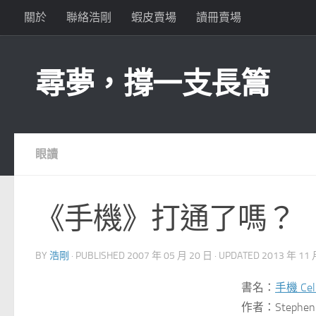
關於
聯絡浩剛
蝦皮賣場
讀冊賣場
Skip to content
尋夢，撐一支長篙
眼讀
《手機》打通了嗎？
BY
浩剛
· PUBLISHED
2007 年 05 月 20 日
· UPDATED
2013 年 11 
書名：
手機 Cel
作者：Stephen