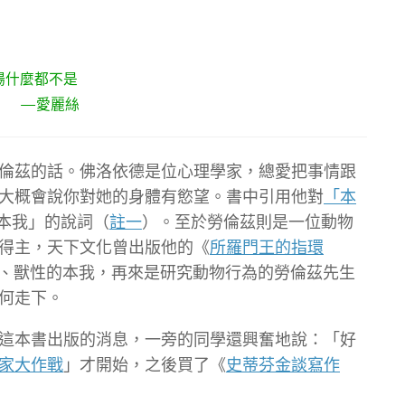
場什麼都不是
麗絲
倫茲的話。佛洛依德是位心理學家，總愛把事情跟
大概會說你對她的身體有慾望。書中引用他對
「本
「本我」的說詞（
註一
）。至於勞倫茲則是一位動物
得主，天下文化曾出版他的《
所羅門王的指環
、獸性的本我，再來是研究動物行為的勞倫茲先生
何走下。
這本書出版的消息，一旁的同學還興奮地說：「好
家大作戰
」才開始，之後買了《
史蒂芬金談寫作