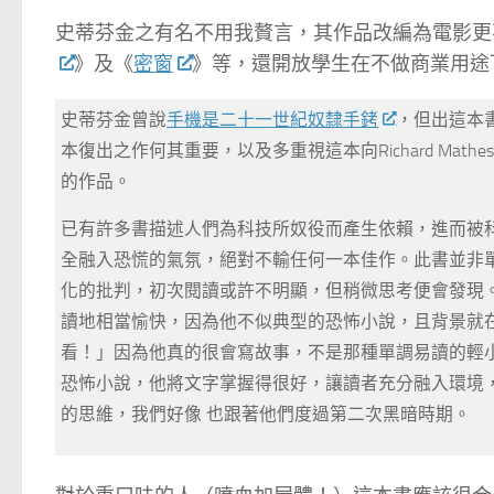
史蒂芬金之有名不用我贅言，其作品改編為電影更
》及《
密窗
》等，還開放學生在不做商業用途
史蒂芬金曾說
手機是二十一世紀奴隸手銬
，但出這本
本復出之作何其重要，以及多重視這本向Richard Mathes
的作品。
已有許多書描述人們為科技所奴役而產生依賴，進而被
全融入恐慌的氣氛，絕對不輸任何一本佳作。此書並非
化的批判，初次閱讀或許不明顯，但稍微思考便會發現
讀地相當愉快，因為他不似典型的恐怖小說，且背景就
看！」因為他真的很會寫故事，不是那種單調易讀的輕
恐怖小說，他將文字掌握得很好，讓讀者充分融入環境
的思維，我們好像 也跟著他們度過第二次黑暗時期。