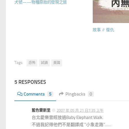
犬號——物種原始的發現之旅
故事 ∥ 復仇
Tags:
恐怖
試讀
美國
5 RESPONSES
Comments
5
Pingbacks
0
藍色雷斯里
2007 年 05 月 21 日7:35 上午
台北愛樂曾經放過Baby Elephant Walk.
不過我記得他們不是翻譯成 "小象走路"……