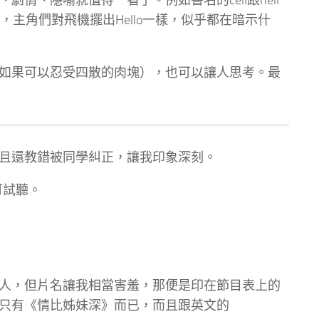
情、隱喻就值得一看了。例如書名的cell跟hell
主角們對飛機擺出Hello一樣，似乎都在暗示什
如果可以忍受四散的肉塊），也可以讓人思考。最
且還教錯被同學糾正，讓我印象深刻。
方可試聽。
人，但片名讓我相當害羞，那便是印在節目表上的
只有《情比姊妹深》而已，而且跟英文的