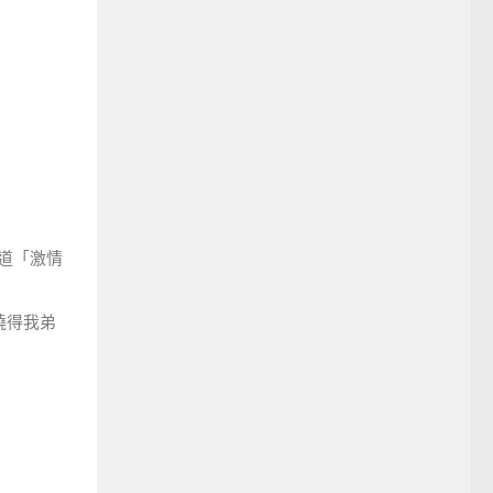
道「激情
曉得我弟