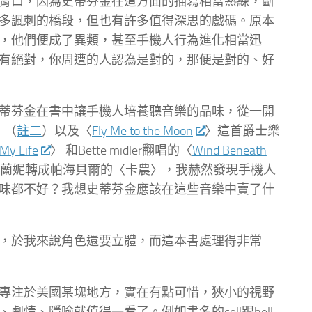
胃口，因為史蒂芬金在這方面的描寫相當熟練，斷
多諷刺的橋段，但也有許多值得深思的戲碼。原本
，他們便成了異類，甚至手機人行為進化相當迅
有絕對，你周遭的人認為是對的，那便是對的、好
蒂芬金在書中讓手機人培養聽音樂的品味，從一開
k〉（
註二
）以及〈
Fly Me to the Moon
〉這首爵士樂
 My Life
〉 和Bette midler翻唱的〈
Wind Beneath
蘭妮轉成帕海貝爾的〈卡農〉，我赫然發現手機人
味都不好？我想史蒂芬金應該在這些音樂中賣了什
，於我來說角色還要立體，而這本書處理得非常
專注於美國某塊地方，實在有點可惜，狹小的視野