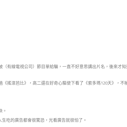
被（有線電視公司）節目單給騙，一直不好意思講出片名，後來才知
過《搖滾芭比》，高二還在好奇心驅使下看了《索多瑪120天》，不
輕快。
人生吃的廣告都會很驚恐，光看廣告就很怕了。