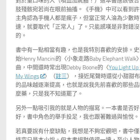
對於重口味的人（噴血加屍體！）這本書應該很合
肢殘骸宛若尚在眼前抽搐。《手機》中可以看到許
主角認為手機人都是瘋子，但當正常人淪為少數時
速，就要取代「正常人」了。只能感嘆是非對錯沒
的。
書中有一點相當有趣，也是我特別喜歡的安排。史
始Henry Mancini的〈小象走路Baby Elephant Wal
曲，中間還時常出現Debby Boone的〈
You Light Up
My Wings
〉（
註三
），接近尾聲時還從小甜甜布
的品味越逐漸提高，也就是說我先前喜歡的那些品
麼藥，只是我不知道罷了。
另外一點吸引我的就是人物的描寫。一本書是否好
好，書中角色的舉手投足，我也跟著難過與愉悅。
若真要說有什麼缺點，我想是不夠宏觀吧，書中僅