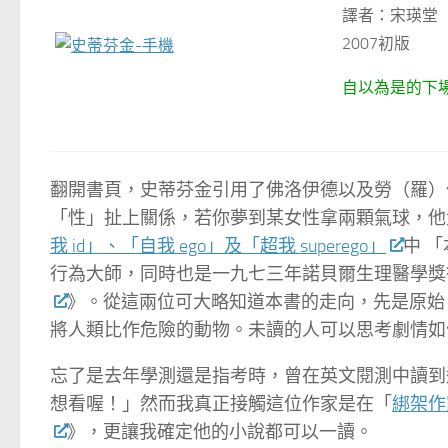
譯者：宋瑛堂
2007初版
自以為是的下
—愛
翻開書頁，史蒂芬金引用了佛洛伊德以及勞（羅）
「性」扯上關係，若你夢到某女性拿兩顆氣球，他
我 id」、「自我 ego」及「超我 superego」
中 
行為大師，同時也是一九七三年諾貝爾生理醫學獎
》。從這兩位可大略知道本書的走向，先是原始
將人類比作危險的動物。未讀的人可以思考劇情如
忘了是去年學測還是指考時，曾在英文閱測中讀到
想看喔！」然而我真正接觸這位作家是在「
綁架作
》，更讓我確定他的小說都可以一讀。