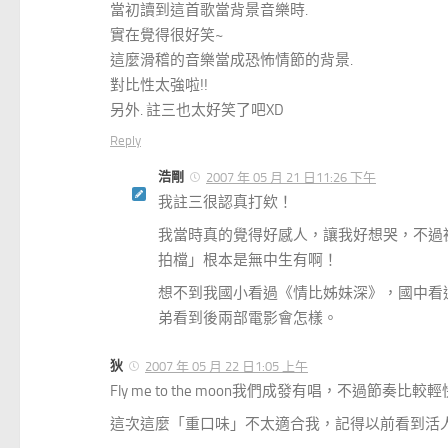
當初讀到這首歌當背景音樂時.
實在覺得很好笑~
這麼滑稽的音樂當成恐怖情節的背景.
對比性太強啦!!
另外. 註三也太好笑了吧XD
Reply
浩剛
2007 年 05 月 21 日11:26 下午
我註三很認真打欸！
我當時真的覺得好感人，讓我好想哭，不過
拍檔」根本是無中生有啊！
想不到我國小看過《情比姊妹深》，國中看
弟看到後兩部電影會怎樣。
狄
2007 年 05 月 22 日1:05 上午
Fly me to the moon我們成發有唱，不過節奏比較
這次這麼「重口味」不太適合我，記得以前看到活