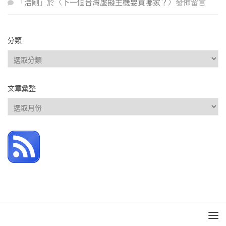
「
浩剛
」於〈
下一個台灣虛擬主機要買哪家？
〉發佈留言
分類
分
類
文章彙整
文
章
彙
整