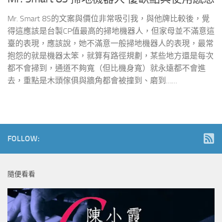
Mr. Smart 8S的文案與價位非常吸引我，與他牌比較後，覺
得這應該是台製CP值最高的掃地機器人，但家母並不滿意這
臺的表現，應該說，她不滿意一般掃地機器人的表現，最常
抱怨的就是機器太笨，就算有路徑規劃，某些地方還是每次
都不會掃到，通道不夠寬（但比機身寬）就永遠都不會進
去，重點是木頭傢俱與牆角都會被撞到、磨到……
FOLLOW:
隨便看看