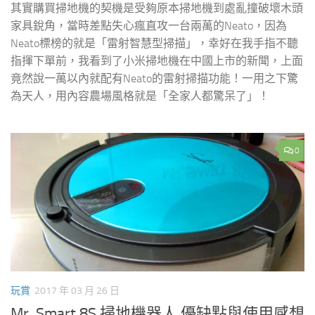
其實購買掃地機的契機是受夠原本掃地機到處亂撞破壞木頭
家具銳角，當時差點失心瘋直攻一台兩萬的Neato，因為
Neato標榜的就是「雷射智慧型掃描」，幸好在我手指不聽
指揮下單前，我看到了小米掃地機在中國上市的新聞，上面
竟然說一萬以內就配有Neato的雷射掃描功能！一用之下驚
為天人，用內容農場風格就是「全家人都驚呆了」！
0
玩賞
2017 年 03 月 26 日
Mr. Smart 8S 掃地機器人 優缺點與使用感想