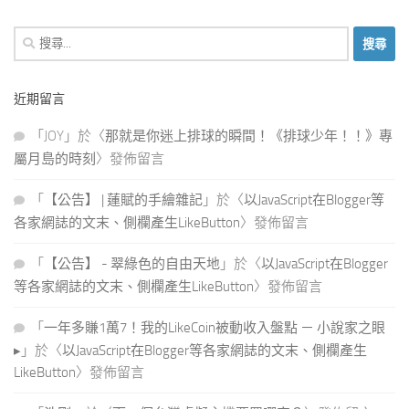
搜
尋
關
近期留言
鍵
字:
「
JOY
」於〈
那就是你迷上排球的瞬間！《排球少年！！》專
屬月島的時刻
〉發佈留言
「
【公告】 | 蓮賦的手繪雜記
」於〈
以JavaScript在Blogger等
各家網誌的文末、側欄產生LikeButton
〉發佈留言
「
【公告】 - 翠綠色的自由天地
」於〈
以JavaScript在Blogger
等各家網誌的文末、側欄產生LikeButton
〉發佈留言
「
一年多賺1萬7！我的LikeCoin被動收入盤點 － 小說家之眼
▸
」於〈
以JavaScript在Blogger等各家網誌的文末、側欄產生
LikeButton
〉發佈留言