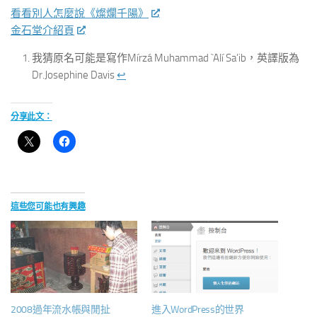
看看別人怎麼說《燦爛千陽》
金石堂介紹頁
我猜原名可能是寫作Mírzá Muhammad `Alí Sa’ib，英譯版為
Dr.Josephine Davis
↩︎
分享此文：
這些您可能也有興趣
2008過年流水帳與閒扯
進入WordPress的世界