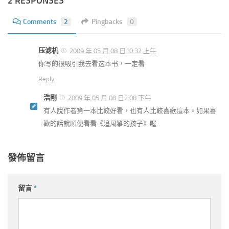
2 RESPONSES
Comments
2
Pingbacks
0
压滤机
2009 年 05 月 08 日10:32 上午
你写的很吸引我去看这本书，一定看
Reply
浩剛
2009 年 05 月 08 日2:08 下午
有人說作者第一本比較好看，也有人比較喜歡這本。如果喜
歡的話就順便看看《追風箏的孩子》喔
發佈留言
留言
*