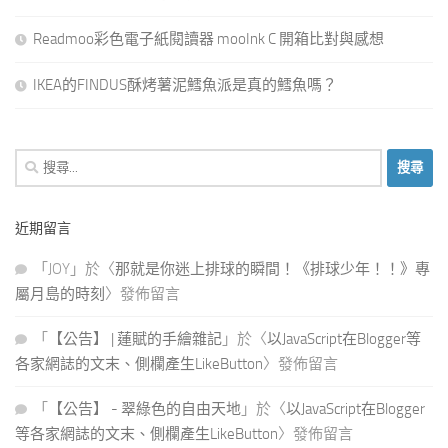
Readmoo彩色電子紙閱讀器 mooInk C 開箱比對與感想
IKEA的FINDUS酥烤薯泥鱈魚派是真的鱈魚嗎？
搜
尋
關
近期留言
鍵
字:
「
JOY
」於〈
那就是你迷上排球的瞬間！《排球少年！！》專
屬月島的時刻
〉發佈留言
「
【公告】 | 蓮賦的手繪雜記
」於〈
以JavaScript在Blogger等
各家網誌的文末、側欄產生LikeButton
〉發佈留言
「
【公告】 - 翠綠色的自由天地
」於〈
以JavaScript在Blogger
等各家網誌的文末、側欄產生LikeButton
〉發佈留言