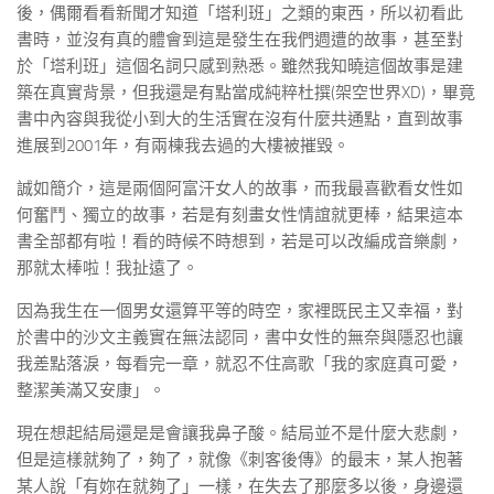
後，偶爾看看新聞才知道「塔利班」之類的東西，所以初看此
書時，並沒有真的體會到這是發生在我們週遭的故事，甚至對
於「塔利班」這個名詞只感到熟悉。雖然我知曉這個故事是建
築在真實背景，但我還是有點當成純粹杜撰(架空世界XD)，畢竟
書中內容與我從小到大的生活實在沒有什麼共通點，直到故事
進展到2001年，有兩棟我去過的大樓被摧毀。
誠如簡介，這是兩個阿富汗女人的故事，而我最喜歡看女性如
何奮鬥、獨立的故事，若是有刻畫女性情誼就更棒，結果這本
書全部都有啦！看的時候不時想到，若是可以改編成音樂劇，
那就太棒啦！我扯遠了。
因為我生在一個男女還算平等的時空，家裡既民主又幸福，對
於書中的沙文主義實在無法認同，書中女性的無奈與隱忍也讓
我差點落淚，每看完一章，就忍不住高歌「我的家庭真可愛，
整潔美滿又安康」。
現在想起結局還是是會讓我鼻子酸。結局並不是什麼大悲劇，
但是這樣就夠了，夠了，就像《刺客後傳》的最末，某人抱著
某人說「有妳在就夠了」一樣，在失去了那麼多以後，身邊還