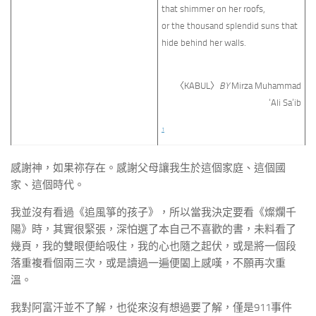
that shimmer on her roofs,
or the thousand splendid suns that
hide behind her walls.
〈KABUL〉
BY
Mirza Muhammad
‘Ali Sa’ib
1
感謝神，如果祢存在。感謝父母讓我生於這個家庭、這個國
家、這個時代。
我並沒有看過《追風箏的孩子》，所以當我決定要看《燦爛千
陽》時，其實很緊張，深怕選了本自己不喜歡的書，未料看了
幾頁，我的雙眼便給吸住，我的心也隨之起伏，或是將一個段
落重複看個兩三次，或是讀過一遍便闔上感嘆，不願再次重
溫。
我對阿富汗並不了解，也從來沒有想過要了解，僅是911事件