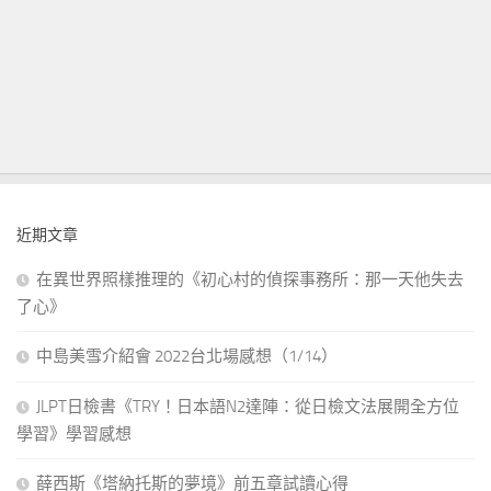
近期文章
在異世界照樣推理的《初心村的偵探事務所：那一天他失去
了心》
中島美雪介紹會 2022台北場感想（1/14）
JLPT日檢書《TRY！日本語N2達陣：從日檢文法展開全方位
學習》學習感想
薛西斯《塔納托斯的夢境》前五章試讀心得