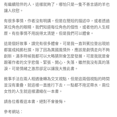
有繼續陪伴的人，這樣就夠了，哪怕只是一隻不善言語的羊也
讓人欣慰。
有很多事情，作者沒有明講，但是在簡短的描述中，或者透過
某位角色的眼睛，我們知道每位角色的個性，或者他的人生經
歷。有些事情不用說得太清楚，但是我們可以體會。
這是個好故事，讀完有很多體會，可是我一直到賓拉登出現前
都當成純脆杜撰，除了因為異國風情外，應該是劇情走向不夠
創新，滿多時候我都可以大略猜到會怎麼發展，可是我就是會
跟著作者的文字悲傷、緊張、開心、失落，雖然我沒有真的落
淚，可是情緒之激昂卻足以讓我大推此書。
敘事手法在兩人相遇後轉為交叉視點，但是這兩個視點的時間
並沒有重疊，就這樣一直進行下去，一點都不拖泥帶水，兩位
女性的人生就這樣濃縮在一本書。
請各位看看這本書，絕對不會後悔。
參考網站：