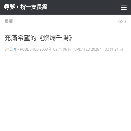
尋夢，撐一支長篙
Skip to content
眼讀
2
充滿希望的《燦爛千陽》
BY
浩剛
· PUBLISHED
2008 年 02 月 06 日
· UPDATED
2026 年 02 月 21 日