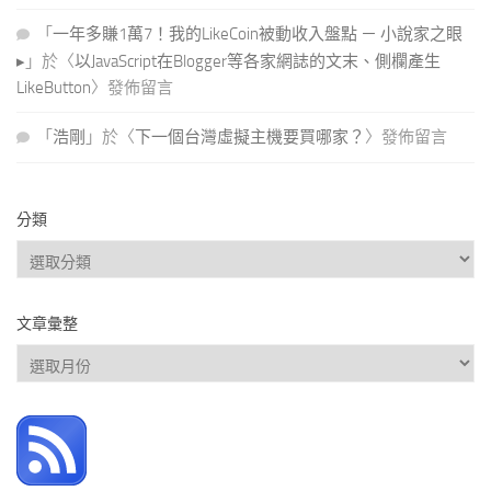
「
一年多賺1萬7！我的LikeCoin被動收入盤點 － 小說家之眼
▸
」於〈
以JavaScript在Blogger等各家網誌的文末、側欄產生
LikeButton
〉發佈留言
「
浩剛
」於〈
下一個台灣虛擬主機要買哪家？
〉發佈留言
分類
分
類
文章彙整
文
章
彙
整