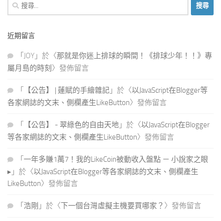
搜
尋
關
近期留言
鍵
字:
「
JOY
」於〈
那就是你迷上排球的瞬間！《排球少年！！》專
屬月島的時刻
〉發佈留言
「
【公告】 | 蓮賦的手繪雜記
」於〈
以JavaScript在Blogger等
各家網誌的文末、側欄產生LikeButton
〉發佈留言
「
【公告】 - 翠綠色的自由天地
」於〈
以JavaScript在Blogger
等各家網誌的文末、側欄產生LikeButton
〉發佈留言
「
一年多賺1萬7！我的LikeCoin被動收入盤點 － 小說家之眼
▸
」於〈
以JavaScript在Blogger等各家網誌的文末、側欄產生
LikeButton
〉發佈留言
「
浩剛
」於〈
下一個台灣虛擬主機要買哪家？
〉發佈留言