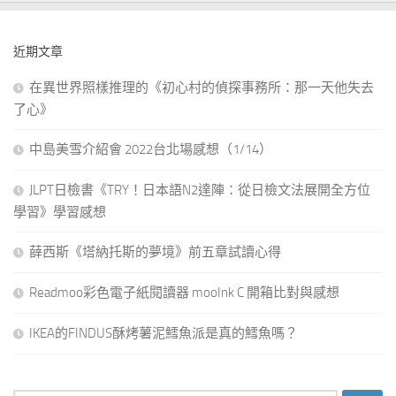
近期文章
在異世界照樣推理的《初心村的偵探事務所：那一天他失去
了心》
中島美雪介紹會 2022台北場感想（1/14）
JLPT日檢書《TRY！日本語N2達陣：從日檢文法展開全方位
學習》學習感想
薛西斯《塔納托斯的夢境》前五章試讀心得
Readmoo彩色電子紙閱讀器 mooInk C 開箱比對與感想
IKEA的FINDUS酥烤薯泥鱈魚派是真的鱈魚嗎？