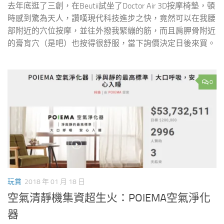
去年底逛了三創，在Beutii試坐了Doctor Air 3D按摩椅墊，頓
時感到驚為天人，讚嘆現代科技進步之快，竟然可以在我腰
部附近的穴位按摩，並往外撥我緊繃的筋，而且肩胛骨附近
的膏肓穴（是吧）也按得很舒服，當下詢價決定日後來買。
0
玩賞
2018 年 01 月 18 日
空氣清靜機集資超生火：POIEMA空氣淨化
器