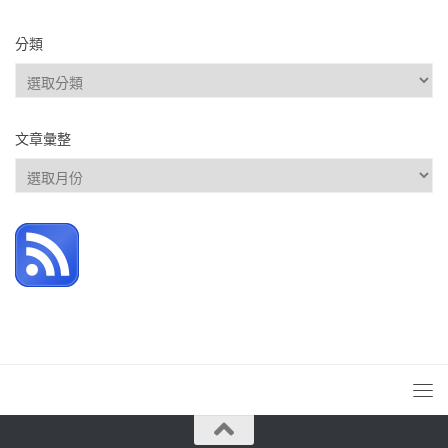
分類
分
類
文章彙整
文
章
彙
整