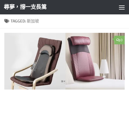
尋夢，撐一支長篙
Skip to content
TAGGED:
新加坡
0