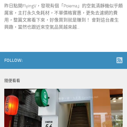
昨日點開FlyingV，發現有個「Poiema」的空氣清靜機似乎頗
厲害，主打永久免耗材，不單價格實惠，更免去濾網的費
用，整篇文案看下來，好像買到就是賺到！ 會對這台產生
興趣，當然也跟近來空氣品質越來越...
FOLLOW:
隨便看看