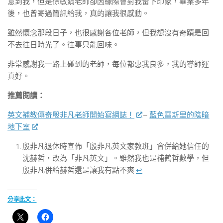
意到我，但是徐敏娟老師卻因緣際會對我留下印象，畢業多年
後，也曾寄過簡訊給我，真的讓我很感動。
雖然懷念那段日子，也很感謝各位老師，但我想沒有奇蹟是回
不去往日時光了。往事只能回味。
非常感謝我一路上碰到的老師，每位都惠我良多，我的導師運
真好。
推薦閱讀：
英文補教傳奇殷非凡老師開始寫網誌！
–
藍色雷斯里的陰暗
地下室
殷非凡退休時宣佈「殷非凡英文家教班」會併給她信任的
沈赫哲，改為「非凡英文」。雖然我也是補鶴哲數學，但
殷非凡併給赫哲還是讓我有點不爽
↩︎
分享此文：