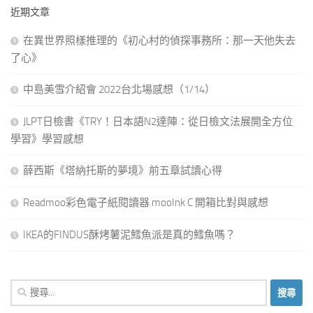
近期文章
在異世界照樣推理的《初心村的偵探事務所：那一天他失去
了心》
中島美雪介紹會 2022台北場感想（1/14）
JLPT日檢書《TRY！日本語N2達陣：從日檢文法展開全方位
學習》學習感想
薛西斯《塔納托斯的夢境》前五章試讀心得
Readmoo彩色電子紙閱讀器 mooInk C 開箱比對與感想
IKEA的FINDUS酥烤薯泥鱈魚派是真的鱈魚嗎？
搜
尋