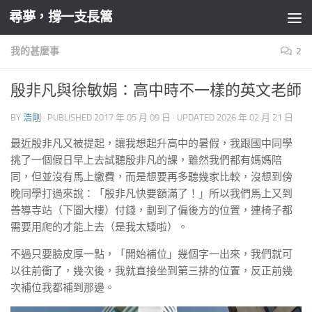
尋夢，撐一支長篙
Skip to content
我的甚麼事
2
殷非凡與徐敏娟：高中時不一樣的英文老師
BY
浩剛
· PUBLISHED
2017 年 05 月 09 日
· UPDATED
2026 年 02 月 21 日
最近殷非凡又被提起，讓我想起升高中的暑假，我跟國中同學
挑了一個假日早上去試聽殷非凡的課，雖然我們都有媽媽陪
同，但並沒有馬上繳費，而是想要再多聽幾家比較，沒想到傍
晚同學打過來說：「殷非凡快要額滿了！」所以我們馬上又到
善導寺站（下圖大樓）付錢，劃到了偏後方的位置，連椅子都
需要用爬的才能上去（是我太矮啦）。
不過只要臉皮厚一點，「開始補位」幾個字一出來，我們就可
以往前衝了，幾次後，我就直接坐到第三排的位置，反正前幾
次補位我都補到那邊。