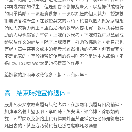
非前幾志願的學生，但是她會不斷提及臺大，以及提供成績好
的同學獎勵，一邊販賣夢想，一邊以絕佳的個人魅力、授課技
術風迷各校學生，在教授英文的同時，也會以個人與家庭經驗
勉勵大家努力向上。重點是她的教學內容扎實，教材與幕後協
助的人員也都實力堅強，上課前的模考，下課時就可以拿到成
績以及作文的評語。除了上課時有一群助教協助外，她自己也
有說，高中某英文課本的參考書雖然掛她的名字，但其實完全
不是她寫的，至於補習班使用的教材則不全是她本人親編，不
過How To Use Words是她很得意的作品。
給她教的那兩年收穫很多。對，只有兩年。
高二結束時她宣佈退休。
殷非凡英文家教班還有其他老師，在那兩年我還有因為補課、
加強等名義上過張帆、李昭琦、彭安琪、梁允博、徐敏娟的
課，同學間以及網路上也有傳聞外面某些補習班老師是從殷非
凡出去的，甚至寇乃馨也曾短暫在殷非凡教過書。