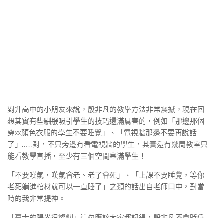
對升高中的小朋友來說，殷非凡的教學方法非常震撼，現在回
想其實有些
馴服
吸引學生的技巧還滿厲害的，例如「那邊那個
穿xx顏色衣服的學生不要睡覺」、「電視牆那邊不要再說話
了」……對，不只旁邊有看電視牆的學生，其實還有幾間教室只
能看教學直播，至少有三個空間塞滿學生！
「不要嘆氣，嘆氣會老、老了會死」、「上課不要睡覺，等你
老死躺進棺材就可以一直睡了」之類的話出自老師口中，對當
時的我非常提神。
「臺大的陽光很燦爛」這句應該大家都記得，殷非凡不會貶低