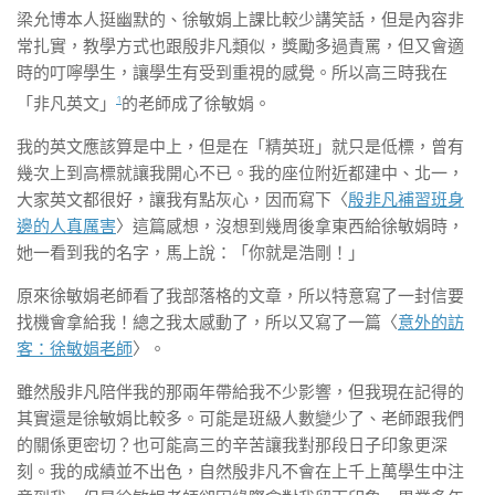
梁允博本人挺幽默的、徐敏娟上課比較少講笑話，但是內容非
常扎實，教學方式也跟殷非凡類似，獎勵多過責罵，但又會適
時的叮嚀學生，讓學生有受到重視的感覺。所以高三時我在
1
「非凡英文」
的老師成了徐敏娟。
我的英文應該算是中上，但是在「精英班」就只是低標，曾有
幾次上到高標就讓我開心不已。我的座位附近都建中、北一，
大家英文都很好，讓我有點灰心，因而寫下〈
殷非凡補習班身
邊的人真厲害
〉這篇感想，沒想到幾周後拿東西給徐敏娟時，
她一看到我的名字，馬上說：「你就是浩剛！」
原來徐敏娟老師看了我部落格的文章，所以特意寫了一封信要
找機會拿給我！總之我太感動了，所以又寫了一篇〈
意外的訪
客：徐敏娟老師
〉。
雖然殷非凡陪伴我的那兩年帶給我不少影響，但我現在記得的
其實還是徐敏娟比較多。可能是班級人數變少了、老師跟我們
的關係更密切？也可能高三的辛苦讓我對那段日子印象更深
刻。我的成績並不出色，自然殷非凡不會在上千上萬學生中注