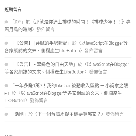
關
近期留言
鍵
字:
「
JOY
」於〈
那就是你迷上排球的瞬間！《排球少年！！》專
屬月島的時刻
〉發佈留言
「
【公告】 | 蓮賦的手繪雜記
」於〈
以JavaScript在Blogger等
各家網誌的文末、側欄產生LikeButton
〉發佈留言
「
【公告】 - 翠綠色的自由天地
」於〈
以JavaScript在Blogger
等各家網誌的文末、側欄產生LikeButton
〉發佈留言
「
一年多賺1萬7！我的LikeCoin被動收入盤點 － 小說家之眼
▸
」於〈
以JavaScript在Blogger等各家網誌的文末、側欄產生
LikeButton
〉發佈留言
「
浩剛
」於〈
下一個台灣虛擬主機要買哪家？
〉發佈留言