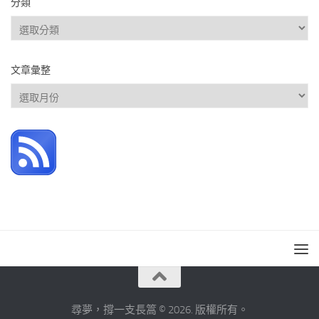
分類
分
類
文章彙整
文
章
彙
整
尋夢，撐一支長篙 © 2026. 版權所有。