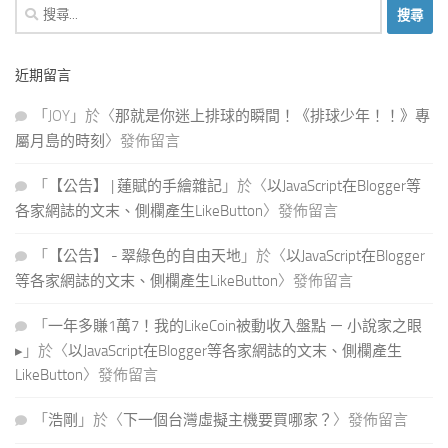
搜
尋
關
近期留言
鍵
字:
「
JOY
」於〈
那就是你迷上排球的瞬間！《排球少年！！》專
屬月島的時刻
〉發佈留言
「
【公告】 | 蓮賦的手繪雜記
」於〈
以JavaScript在Blogger等
各家網誌的文末、側欄產生LikeButton
〉發佈留言
「
【公告】 - 翠綠色的自由天地
」於〈
以JavaScript在Blogger
等各家網誌的文末、側欄產生LikeButton
〉發佈留言
「
一年多賺1萬7！我的LikeCoin被動收入盤點 － 小說家之眼
▸
」於〈
以JavaScript在Blogger等各家網誌的文末、側欄產生
LikeButton
〉發佈留言
「
浩剛
」於〈
下一個台灣虛擬主機要買哪家？
〉發佈留言