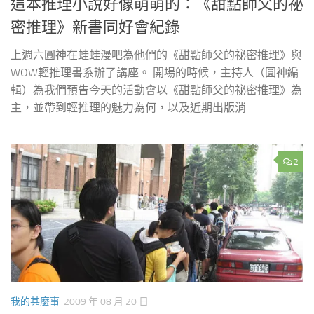
這本推理小說好像萌萌的：《甜點師父的祕
密推理》新書同好會紀錄
上週六圓神在蛙蛙漫吧為他們的《甜點師父的祕密推理》與
WOW輕推理書系辦了講座。 開場的時候，主持人（圓神編
輯）為我們預告今天的活動會以《甜點師父的祕密推理》為
主，並帶到輕推理的魅力為何，以及近期出版消...
2
我的甚麼事
2009 年 08 月 20 日