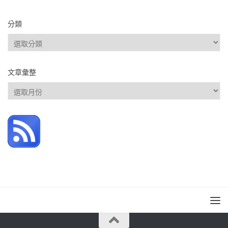
分類
分
類
文章彙整
文
章
彙
整