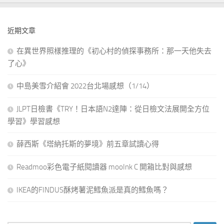
近期文章
在異世界照樣推理的《初心村的偵探事務所：那一天他失去
了心》
中島美雪介紹會 2022台北場感想（1/14）
JLPT日檢書《TRY！日本語N2達陣：從日檢文法展開全方位
學習》學習感想
薛西斯《塔納托斯的夢境》前五章試讀心得
Readmoo彩色電子紙閱讀器 mooInk C 開箱比對與感想
IKEA的FINDUS酥烤薯泥鱈魚派是真的鱈魚嗎？