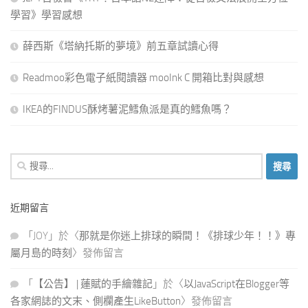
學習》學習感想
薛西斯《塔納托斯的夢境》前五章試讀心得
Readmoo彩色電子紙閱讀器 mooInk C 開箱比對與感想
IKEA的FINDUS酥烤薯泥鱈魚派是真的鱈魚嗎？
搜
尋
關
近期留言
鍵
字:
「
JOY
」於〈
那就是你迷上排球的瞬間！《排球少年！！》專
屬月島的時刻
〉發佈留言
「
【公告】 | 蓮賦的手繪雜記
」於〈
以JavaScript在Blogger等
各家網誌的文末、側欄產生LikeButton
〉發佈留言