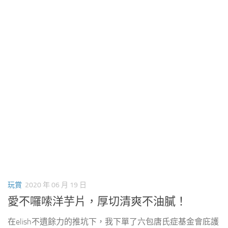
玩賞
2020 年 06 月 19 日
愛不囉嗦洋芋片，厚切清爽不油膩！
在elish不遺餘力的推坑下，我下單了六包唐氏症基金會庇護