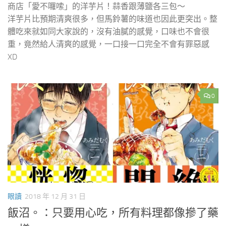
商店「愛不囉嗦」的洋芋片！蒜香跟薄鹽各三包～
洋芋片比預期清爽很多，但馬鈴薯的味道也因此更突出。整
體吃來就如同大家說的，沒有油膩的感覺，口味也不會很
重，竟然給人清爽的感覺，一口接一口完全不會有罪惡感
XD
0
眼讀
2018 年 12 月 31 日
飯沼。：只要用心吃，所有料理都像摻了藥