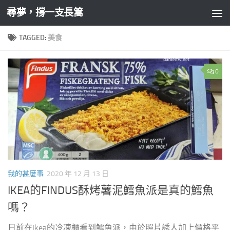
尋夢，撐一支長篙
Skip to content
TAGGED:
美食
0
我的甚麼事
2020 年 12 月 13 日
IKEA的FINDUS酥烤薯泥鱈魚派是真的鱈魚
嗎？
日前在Ikea的冷凍櫃看到鱈魚派，由於照片誘人加上價格平