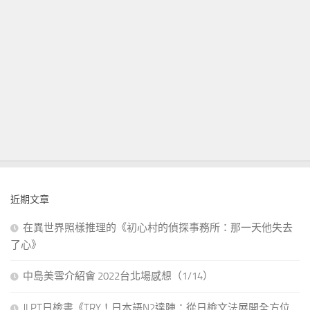
近期文章
在異世界照樣推理的《初心村的偵探事務所：那一天他失去
了心》
中島美雪介紹會 2022台北場感想（1/14）
JLPT日檢書《TRY！日本語N2達陣：從日檢文法展開全方位