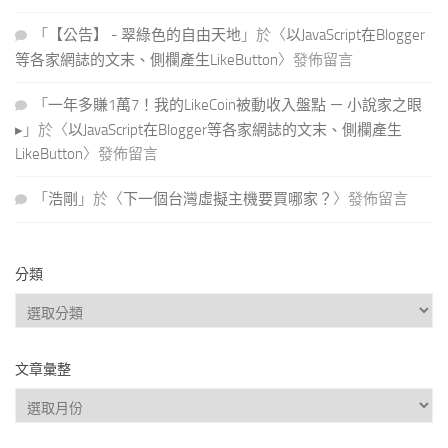
「
【公告】 - 翠綠色的自由天地
」於〈
以JavaScript在Blogger
等各家網誌的文末、側欄產生LikeButton
〉發佈留言
「
一年多賺1萬7！我的LikeCoin被動收入盤點 － 小說家之眼
▸
」於〈
以JavaScript在Blogger等各家網誌的文末、側欄產生
LikeButton
〉發佈留言
「
浩剛
」於〈
下一個台灣虛擬主機要買哪家？
〉發佈留言
分類
分
類
文章彙整
文
章
彙