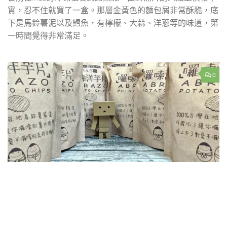
實，忍不住就買了一盒。那層金黃色的麵包屑非常酥脆，底
下是馬鈴薯泥以及鱈魚，有檸檬、大蒜、洋蔥等的味道，第
一時間覺得非常滿足。
0