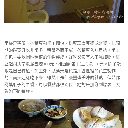
早餐是稀飯、茶葉蛋和手工麵包，搭配現磨豆漿或米漿，比預
期的還要好吃非常多！稀飯香而不膩，茶葉蛋入味足夠，手工
面包主要以園區種植的作物製成，好吃又沒有人工添加物，紅
豆起司與南瓜泥五塊100元，桂圓麵包則是六塊100元。除了龍
眼是自己種植、加工外，就連米漿也是用園區裡的花生製作
的。兩天這樣吃下來，雖然不是什麼豐盛美味的餐點，但若作
為填肚子的早餐，每項餐點都很到位，絕對是加分到爆表。大
致如下圖這樣。