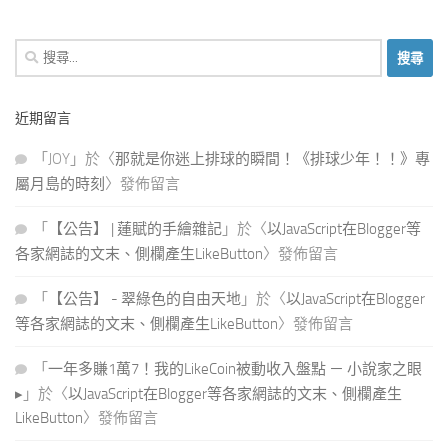
搜
尋
關
近期留言
鍵
字:
「
JOY
」於〈
那就是你迷上排球的瞬間！《排球少年！！》專
屬月島的時刻
〉發佈留言
「
【公告】 | 蓮賦的手繪雜記
」於〈
以JavaScript在Blogger等
各家網誌的文末、側欄產生LikeButton
〉發佈留言
「
【公告】 - 翠綠色的自由天地
」於〈
以JavaScript在Blogger
等各家網誌的文末、側欄產生LikeButton
〉發佈留言
「
一年多賺1萬7！我的LikeCoin被動收入盤點 － 小說家之眼
▸
」於〈
以JavaScript在Blogger等各家網誌的文末、側欄產生
LikeButton
〉發佈留言