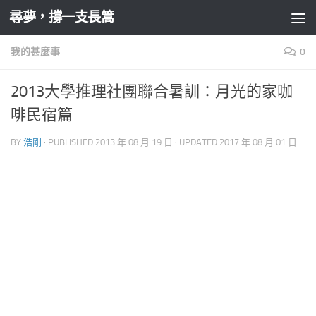
尋夢，撐一支長篙
Skip to content
我的甚麼事
0
2013大學推理社團聯合暑訓：月光的家咖
啡民宿篇
BY
浩剛
· PUBLISHED
2013 年 08 月 19 日
· UPDATED
2017 年 08 月 01 日