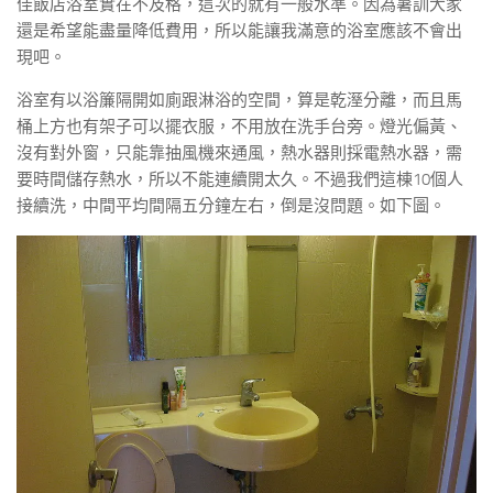
佳飯店浴室實在不及格，這次的就有一般水準。因為暑訓大家
還是希望能盡量降低費用，所以能讓我滿意的浴室應該不會出
現吧。
浴室有以浴簾隔開如廁跟淋浴的空間，算是乾溼分離，而且馬
桶上方也有架子可以擺衣服，不用放在洗手台旁。燈光偏黃、
沒有對外窗，只能靠抽風機來通風，熱水器則採電熱水器，需
要時間儲存熱水，所以不能連續開太久。不過我們這棟10個人
接續洗，中間平均間隔五分鐘左右，倒是沒問題。如下圖。