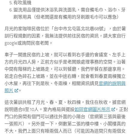
有吹風機
盥洗用品僅提供沐浴乳與洗面乳，需自備毛巾、浴巾、牙
刷等用具（但老闆還是有備用的牙刷跟毛巾可以應急）
月光的家咖啡民宿位於「台中市北屯區北坑巷68號」，由於暑
訓行程規劃的因素，我無法提供前往民宿的資訊，請大家自行
google或詢問民宿老闆。
車子一開進民宿的上坡，就可以看到右手邊的會議室、左手上
方的月光四人房，正前方似乎是老闆娘處理事務的空間。沿著
中間有階梯的上坡路走，可以到餐廳，我們早餐在那邊享用。
若走白色碎石上坡路，並在中途右轉，就會看到春夏兩棟獨立
小木屋，再往下則是秋、冬兩棟，相關資訊請見
官網的說明與
照片
。
這次暑訓共租了月光、春、夏、秋四棟，我住在秋收，據官網
說明適合8至10人。室內格局與擺設
如同官網圖片所示
，正對
門口的房間有個門可以通往外面的小陽台（官網第三張與最後
一張照片）。另外提一下，倒數第二張的樓中樓、小閣樓真的
不大，我們上面只有睡兩個人而已（可能因為這間只有兩個女