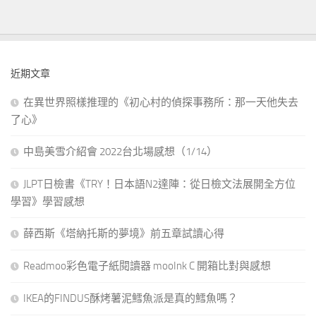
近期文章
在異世界照樣推理的《初心村的偵探事務所：那一天他失去
了心》
中島美雪介紹會 2022台北場感想（1/14）
JLPT日檢書《TRY！日本語N2達陣：從日檢文法展開全方位
學習》學習感想
薛西斯《塔納托斯的夢境》前五章試讀心得
Readmoo彩色電子紙閱讀器 mooInk C 開箱比對與感想
IKEA的FINDUS酥烤薯泥鱈魚派是真的鱈魚嗎？