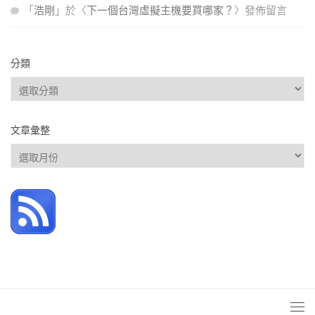
「
浩剛
」於〈
下一個台灣虛擬主機要買哪家？
〉發佈留言
分類
分
類
文章彙整
文
章
彙
整