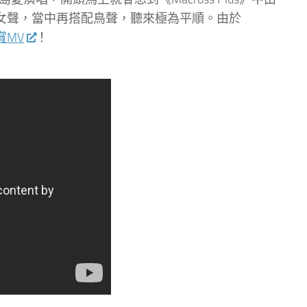
靈的女聲，當中再搭配鳥聲，聽來極為平順。由於
賞MV
！