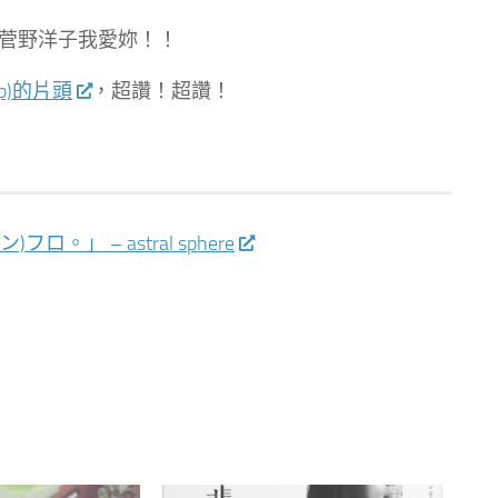
菅野洋子我愛妳！！
p)的片頭
，超讚！超讚！
ロ。」 – astral sphere