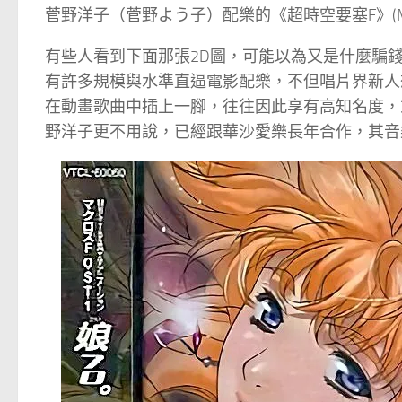
菅野洋子（菅野よう子）配樂的《超時空要塞F》(Macr
有些人看到下面那張2D圖，可能以為又是什麼騙
有許多規模與水準直逼電影配樂，不但唱片界新人
在動畫歌曲中插上一腳，往往因此享有高知名度，
野洋子更不用說，已經跟華沙愛樂長年合作，其音