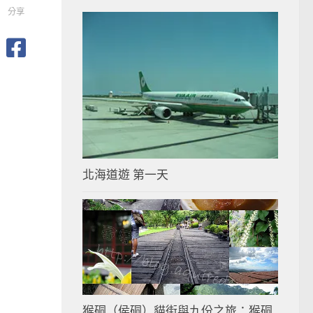
分享
北海道遊 第一天
猴硐（侯硐）貓街與九份之旅：猴硐