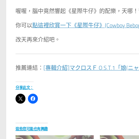
喔喔，腦中竟然響起《星際牛仔》的配樂，天哪！
你可以
點這裡欣賞一下《星際牛仔》(Cowboy Bebo
改天再來介紹吧。
推薦連結：
[專輯介紹]マクロスＦ O.S.T.1「娘(ニャン)フ
分享此文：
這些您可能也有興趣