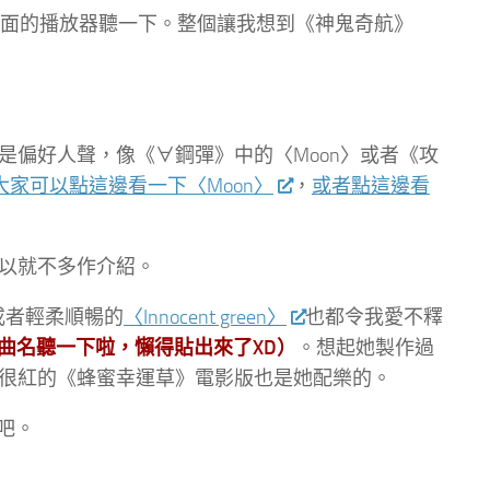
先點下面的播放器聽一下。整個讓我想到《神鬼奇航》
是偏好人聲，像《∀鋼彈》中的〈Moon〉或者《攻
大家可以點這邊看一下〈Moon〉
，
或者點這邊看
以就不多作介紹。
或者輕柔順暢的
〈Innocent green〉
也都令我愛不釋
en〉那些曲名聽一下啦，懶得貼出來了XD）
。想起她製作過
很紅的《蜂蜜幸運草》電影版也是她配樂的。
束吧。