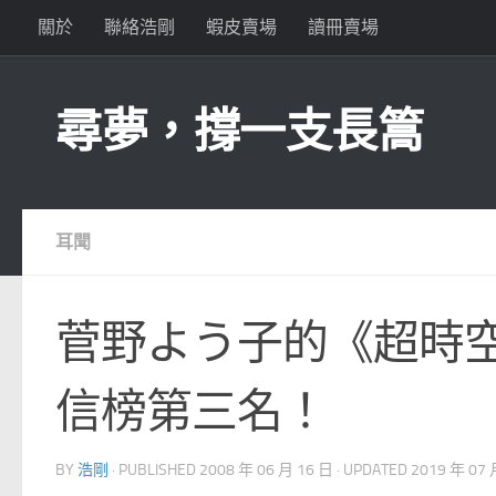
關於
聯絡浩剛
蝦皮賣場
讀冊賣場
Skip to content
尋夢，撐一支長篙
耳聞
菅野よう子的《超時
信榜第三名！
BY
浩剛
· PUBLISHED
2008 年 06 月 16 日
· UPDATED
2019 年 07 