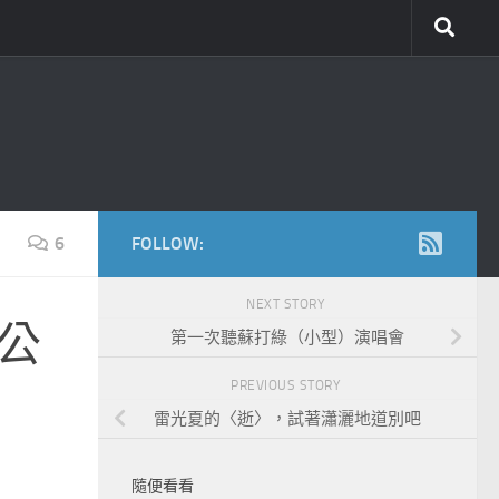
6
FOLLOW:
NEXT STORY
公
第一次聽蘇打綠（小型）演唱會
PREVIOUS STORY
雷光夏的〈逝〉，試著瀟灑地道別吧
隨便看看