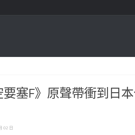
空要塞F》原聲帶衝到日本
月 02 日