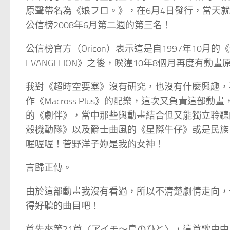
原聲帶名為《娘フロ。》，在6月4日發行，當天
公信榜2008年6月第二週的第三名！
公信榜官方（Oricon）表示這是自1997年10月的《
EVANGELION》之後，睽違10年8個月再度有
我對《超時空要塞》沒有研究，也沒有什麼興趣，不
作《Macross Plus》的配樂，這次又負責這
的《劇伴》，當中那些與動畫結合但又能獨立聆聽
殼機動隊》以及爵士曲風的《星際牛仔》或是民族、新世紀
喔喔喔！菅野洋子妳是我的女神！
言歸正傳。
由於這部動畫我沒有看過，所以不清楚劇情走向，
得好聽的曲目吧！
首先來第21首〈アイモ～鳥のひと〉，這首歌由中島愛