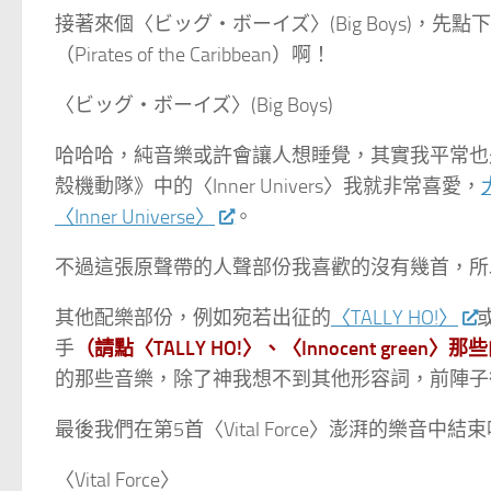
接著來個〈ビッグ・ボーイズ〉(Big Boys)，
（Pirates of the Caribbean）啊！
〈ビッグ・ボーイズ〉(Big Boys)
哈哈哈，純音樂或許會讓人想睡覺，其實我平常也
殼機動隊》中的〈Inner Univers〉我就非常喜愛，
〈Inner Universe〉
。
不過這張原聲帶的人聲部份我喜歡的沒有幾首，所
其他配樂部份，例如宛若出征的
〈TALLY HO!〉
手
（請點〈TALLY HO!〉、〈Innocent gre
的那些音樂，除了神我想不到其他形容詞，前陣子
最後我們在第5首〈Vital Force〉澎湃的樂音中結
〈Vital Force〉