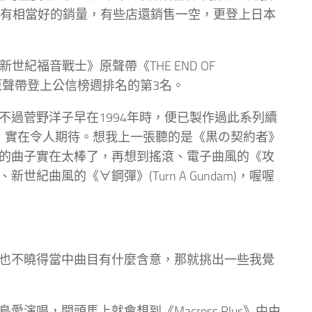
就有相當好的銷量，有些店還銷售一空，更登上日本
新世紀福音戰士》原聲帶《THE END OF
動畫原聲帶登上公信榜週排名的第3名。
過菅野洋子早在1994年時，便已製作過此系列續
部動畫，實在令人期待。想我上一張聽的是《黒の契約者》
的曲子實在太棒了，再想到搖滾、電子曲風的《攻
曲風的《∀鋼彈》(Turn A Gundam)，喔喔
也不曉得當中曲目有什麼含意，那就挑出一些我覺
演唱，開頭馬上就會想到《Macross Plus》中由