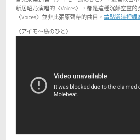
新居昭乃演唱的〈Voices〉，都是這種沉靜空
〈Voices〉並非此張原聲帶的曲目，
請點選這裡觀
〈アイモ～鳥のひと〉