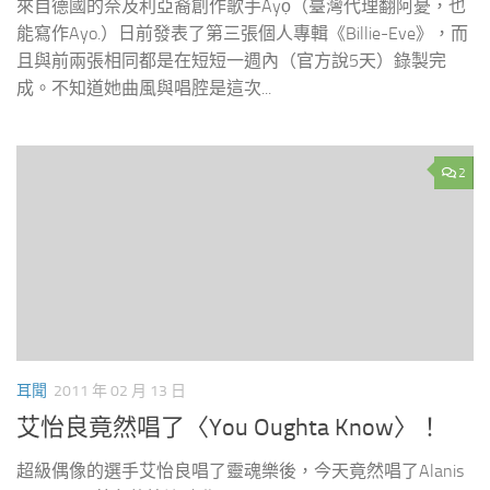
來自德國的奈及利亞裔創作歌手Ayọ（臺灣代理翻阿憂，也
能寫作Ayo.）日前發表了第三張個人專輯《Billie-Eve》，而
且與前兩張相同都是在短短一週內（官方說5天）錄製完
成。不知道她曲風與唱腔是這次...
2
耳聞
2011 年 02 月 13 日
艾怡良竟然唱了〈You Oughta Know〉！
超級偶像的選手艾怡良唱了靈魂樂後，今天竟然唱了Alanis