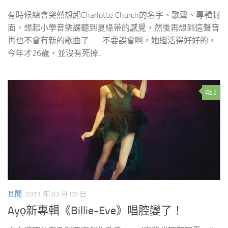
有時候總會突然想起Charlotte Church的名字、歌聲、專輯封
面，想起小學音樂課聽到夏綠蒂的感覺，然後再想到這聲音
再也不會有新的歌曲了…… 不要誤會啊，她還活得好好的，
今年才26歲，並沒有死掉...
2
耳聞
2011 年 03 月 09 日
Ayọ新專輯《Billie-Eve》唱腔變了！