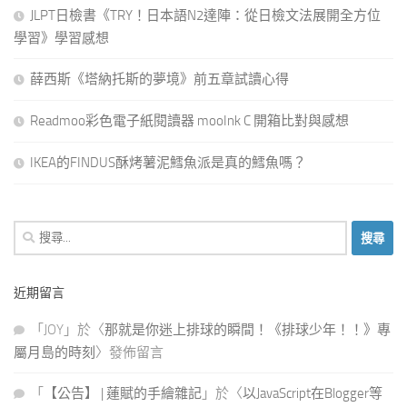
JLPT日檢書《TRY！日本語N2達陣：從日檢文法展開全方位
學習》學習感想
薛西斯《塔納托斯的夢境》前五章試讀心得
Readmoo彩色電子紙閱讀器 mooInk C 開箱比對與感想
IKEA的FINDUS酥烤薯泥鱈魚派是真的鱈魚嗎？
搜
尋
關
近期留言
鍵
字:
「
JOY
」於〈
那就是你迷上排球的瞬間！《排球少年！！》專
屬月島的時刻
〉發佈留言
「
【公告】 | 蓮賦的手繪雜記
」於〈
以JavaScript在Blogger等