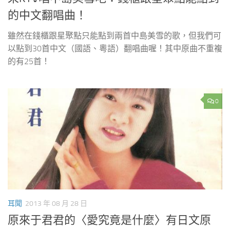
的中文翻唱曲！
雖然在錢櫃跟星聚點只能點到兩首中島美雪的歌，但我們可
以點到30首中文（國語、粵語）翻唱曲喔！其中原曲不重複
的有25首！
0
耳聞
2013 年 08 月 28 日
原來于君君的〈愛究竟是什麼〉有日文原