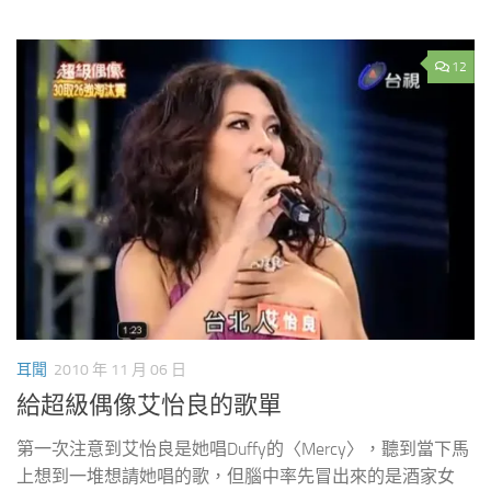
12
耳聞
2010 年 11 月 06 日
給超級偶像艾怡良的歌單
第一次注意到艾怡良是她唱Duffy的〈Mercy〉，聽到當下馬
上想到一堆想請她唱的歌，但腦中率先冒出來的是酒家女