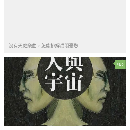
沒有天庭樂曲，怎能排解煩悶憂愁
0