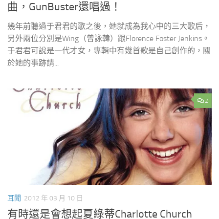
曲，GunBuster還唱過！
幾年前聽過于君君的歌之後，她就成為我心中的三大歌后，
另外兩位分別是Wing（曾詠韓）跟Florence Foster Jenkins。
于君君可說是一代才女，專輯中有幾首歌是自己創作的，關
於她的事跡請...
2
耳聞
2012 年 03 月 10 日
有時還是會想起夏綠蒂Charlotte Church