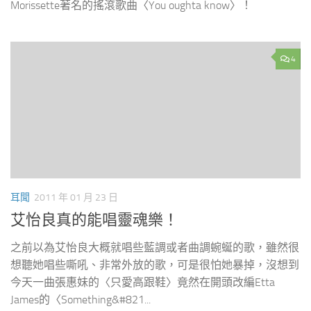
Morissette著名的搖滾歌曲〈You oughta know〉！
4
耳聞
2011 年 01 月 23 日
艾怡良真的能唱靈魂樂！
之前以為艾怡良大概就唱些藍調或者曲調蜿蜒的歌，雖然很
想聽她唱些嘶吼、非常外放的歌，可是很怕她暴掉，沒想到
今天一曲張惠妹的〈只愛高跟鞋〉竟然在開頭改編Etta
James的〈Something&#821...