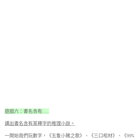
遊戲六：書名含有……
講出書名含有某種字的推理小說。
一開始我們玩數字，《五隻小豬之歌》、《三口棺材》、《99%