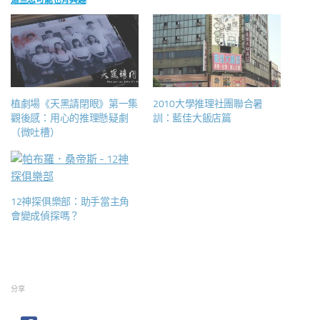
這些您可能也有興趣
植劇場《天黑請閉眼》第一集
2010大學推理社團聯合暑
觀後感：用心的推理懸疑劇
訓：藍佳大飯店篇
（微吐槽）
12神探俱樂部：助手當主角
會變成偵探嗎？
分享