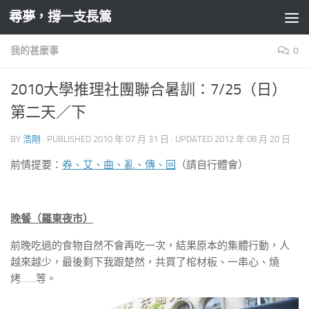
尋夢，撐一支長篙
Skip to content
我的甚麼事
0
2010大學推理社團聯合暑訓：7/25（日）
第二天／下
BY
浩剛
· PUBLISHED
2010 年 07 月 31 日
· UPDATED
2012 年 08 月 20 日
前情提要：
券、艾、曲、亂、傳、回
（請自行體會）
晚餐（羅東夜市）
前晚吃過的食物自然不會再吃一次，結果原本的集體行動，人
越來越少，最後剩下我跟楚然，共買了棺材板、一串心、燒
烤……等。