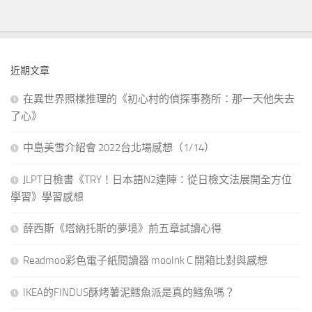
近期文章
在異世界照樣推理的《初心村的偵探事務所：那一天他失去
了心》
中島美雪介紹會 2022台北場感想（1/14）
JLPT日檢書《TRY！日本語N2達陣：從日檢文法展開全方位
學習》學習感想
薛西斯《塔納托斯的夢境》前五章試讀心得
Readmoo彩色電子紙閱讀器 mooInk C 開箱比對與感想
IKEA的FINDUS酥烤薯泥鱈魚派是真的鱈魚嗎？