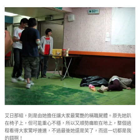
艾日那組，則是由她擔任讓大家最驚艷的稱職屍體。原先她趴
在椅子上，但可能重心不穩，所以又順勢癱軟在地上，整個過
程看得大家驚呼連連，不過最後她還是笑了，而這一切都是我
的錯啊！