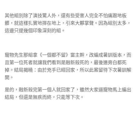
其他組別除了演技驚人外，還有些受害人完全不怕痛跟地板
髒，就這樣扎實地摔在地上，引來大夥掌聲。因為組別太多，
這邊只提幾個印象深刻的組。
寵物先生那組拿《一個都不留》當主幹，改編成暑訓版本，而
且第一位死者就讓我們看到是融新殺死的，最後連旁白都死
掉。結局揭曉：由於兇手已經回家，所以此案留待下次暑訓解
開。
是的，融新殺完第一個人就回家了，雖然大家逼寵物馬上編出
結局，但還是無疾而終，只能等下次。