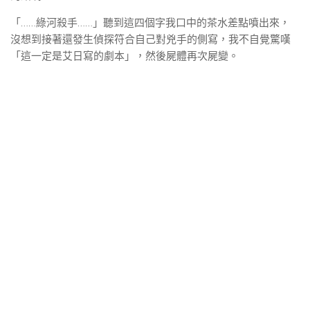
「……綠河殺手……」聽到這四個字我口中的茶水差點噴出來，
沒想到接著還發生偵探符合自己對兇手的側寫，我不自覺驚嘆
「這一定是艾日寫的劇本」，然後屍體再次屍變。