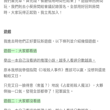
我們蓋完章、算完錢，餐廳借用時間也結束了。遊戲帶回房間
玩，我們則去小葵房間給會議記錄簽名。全部用好回到房間
時，大家玩得正起勁，我立馬加入！
遊戲
我進去時他們正好要玩新遊戲，以下條列並介紹幾個遊戲。
遊戲一：大家都看過
舉出一本自己沒看過的推理小說，越多人看過分數越高。
原本我想說舉個指閱《D坂殺人事件》應該可以贏，沒想到還是
輸給艾日。
只見艾日一臉得意（害羞？）地說《占星術殺人魔法》，大夥
倒抽一口氣，發現全部都舉了！冠軍誕生。
遊戲二：大家都沒看過