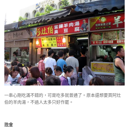
一串心剛吃滿不錯的，可是吃多就普通了。原本還想要買阿灶
伯的羊肉湯，不過人太多只好作罷。
晚會