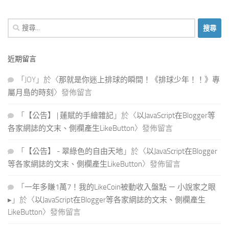
搜
尋
關
近期留言
鍵
字:
「
JOY
」於〈
那就是你迷上排球的瞬間！《排球少年！！》專
屬月島的時刻
〉發佈留言
「
【公告】 | 蓮賦的手繪雜記
」於〈
以JavaScript在Blogger等
各家網誌的文末、側欄產生LikeButton
〉發佈留言
「
【公告】 - 翠綠色的自由天地
」於〈
以JavaScript在Blogger
等各家網誌的文末、側欄產生LikeButton
〉發佈留言
「
一年多賺1萬7！我的LikeCoin被動收入盤點 － 小說家之眼
▸
」於〈
以JavaScript在Blogger等各家網誌的文末、側欄產生
LikeButton
〉發佈留言