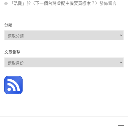
「
浩剛
」於〈
下一個台灣虛擬主機要買哪家？
〉發佈留言
分類
分
類
文章彙整
文
章
彙
整