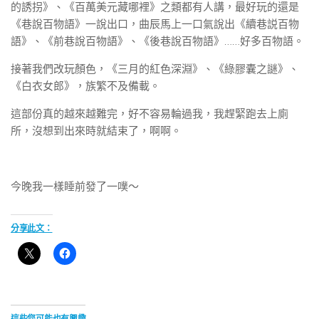
的誘拐》、《百萬美元藏哪裡》之類都有人講，最好玩的還是
《巷說百物語》一說出口，曲辰馬上一口氣說出《續巷説百物
語》、《前巷說百物語》、《後巷說百物語》……好多百物語。
接著我們改玩顏色，《三月的紅色深淵》、《綠膠囊之謎》、
《白衣女郎》，族繁不及備載。
這部份真的越來越難完，好不容易輪過我，我趕緊跑去上廁
所，沒想到出來時就結束了，啊啊。
今晚我一樣睡前發了一噗～
分享此文：