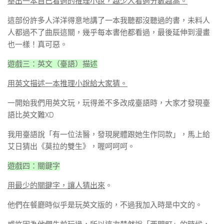
舉出一本自己看過的推理小說，越少人看過分數越高。
這部份許多人洋洋得意地講了一本我聽都沒聽過的書，未料人
人都過不了曲辰這關，幾乎每本書他都看過，最後延伸到漫畫
也一樣！真可惡。
遊戲三：英文（臺語）描述
用英文描述一本推理小說給大家猜。
一開始我們用英文玩，玩得差不多改成臺語時，大家才發現臺
語比英文難XD
我用臺語說「有一位法醫，發現屍體跟她生作同款」，馬上給
艾日猜出《莫拉的雙生》，喔呵呵呵。
遊戲四：關鍵字
用最少的關鍵字，讓人猜出來
。
他們在餐廳時似乎是玩英文版的，不過我加入時是中文的。