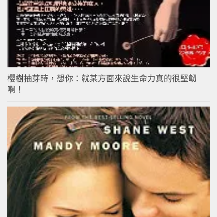
櫻樹抽芽時，想你：就某方面來說生命力真的很堅韌
啊！