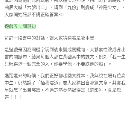
或許因為他們先前玩過，所以這次楚然說「西門町」的時候，
曲辰大喊「六號出口」，講到「九份」則變成「神隱少女」，
大家開始死都不講正確答案XD
遊戲五：關鍵句
背誦一段書中的對話，讓大家猜猜看是哪本書
這遊戲是因為關鍵字玩到後來變成關鍵句，大夥索性改成背出
書的關鍵句，結果每個人都在背國高中的課文，例如「我一生
只曉得這一個完全的人，你要學他，不要跌他的股」。
逸翔進來的時候，我們正好聊起國文課本，我無視在場有位高
中生，仍然說了「插我陰道」要大家猜出自哪篇文章。其實我
早就忘了出自哪篇，不過楚然竟然記得是《背影》，真是厲
害！！！