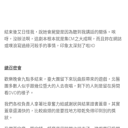
結束後艾日怪我，說她會屍變是因為聽到我講話的關係。唉
呀，沒辦法啊，這劇本根本就是集CM之大成啊，而且妳在網誌
或噗浪寫過綠河殺手的事情，印象太深刻了啦XD
總召密會
歡樂晚會九點多結束，臺大團留下來玩曲辰帶來的遊戲，北醫
團多數人似乎跟幾位暨大的人去夜唱，剩下的人則是留在房間
看DVD的樣子。
我們各校負責人拿著社章奮力給感謝狀與結業證書蓋章。其實
蓋章還滿快的，比較麻煩的是要找地方晾乾免得印到別的獎
狀。