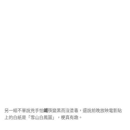
另一組不單說兇手怕
鐵
筷變黑而沒塗毒，還說前晚放映電影貼
上的白紙是「雪山白鳳圖」，梗真有趣。