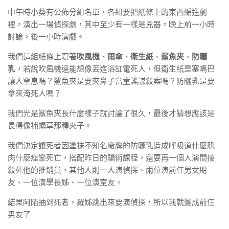
中午時小葵有公佈分組名單，各組要把紙條上的東西編進劇
裡，演出一場偵探劇，其中至少有一樣是兇器。晚上前一小時
討論，後一小時演戲。
我們這組紙條上寫著
吹風機
、
雨傘
、
衛生紙
、
鯊魚夾
、
防曬
乳
，若說吹風機還能想像丟進浴缸電死人，但衛生紙是塞嘴巴
讓人窒息嗎？鯊魚夾是要夾鼻子當童謠謀殺案嗎？防曬乳是要
拿來淹死人嗎？
我們光是鯊魚夾長什麼樣子就討論了很久，最後才猜想應該是
長得像補蠅草那種夾子。
我們決定讓死者因塗抹不知名廠牌的防曬乳造成呼吸道什麼肌
肉什麼痙攣死亡，搭配昨日的騙術課程，還要再一個人演間接
殺死他的推銷員，其他人則一人演偵探、兩位演前任男女朋
友、一位演學長姊、一位演室友。
結果阿陌抽到死者，羅姊跳出來要演偵探，所以我就變成前任
男友了……