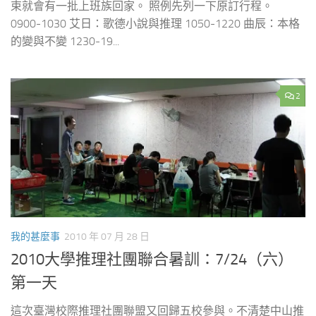
束就會有一批上班族回家。 照例先列一下原訂行程。
0900-1030 艾日：歌德小說與推理 1050-1220 曲辰：本格
的變與不變 1230-19...
2
我的甚麼事
2010 年 07 月 28 日
2010大學推理社團聯合暑訓：7/24（六）
第一天
這次臺灣校際推理社團聯盟又回歸五校參與。不清楚中山推