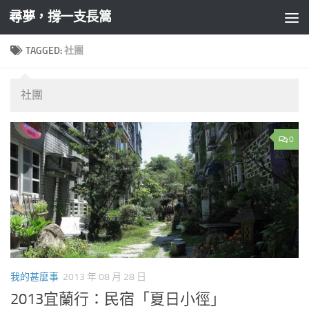
尋夢，撐一支長篙
Skip to content
TAGGED:
社團
社團
0
我的甚麼事
2013 年 08 月 28 日
2013宜蘭行：民宿「夏日小徑」