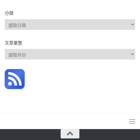
分類
分
類
文章彙整
文
章
彙
整