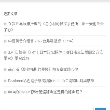
近期文章
在異世界照樣推理的《初心村的偵探事務所：那一天他失去
了心》
中島美雪介紹會 2022台北場感想（1/14）
JLPT日檢書《TRY！日本語N2達陣：從日檢文法展開全方位
學習》學習感想
薛西斯《塔納托斯的夢境》前五章試讀心得
Readmoo彩色電子紙閱讀器 mooInk C 開箱比對與感想
IKEA的FINDUS酥烤薯泥鱈魚派是真的鱈魚嗎？