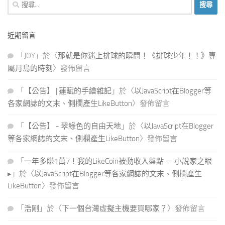
搜
尋
關
近期留言
鍵
字:
「
JOY
」於〈
那就是你迷上排球的瞬間！《排球少年！！》專
屬月島的時刻
〉發佈留言
「
【公告】 | 蓮賦的手繪雜記
」於〈
以JavaScript在Blogger等
各家網誌的文末、側欄產生LikeButton
〉發佈留言
「
【公告】 - 翠綠色的自由天地
」於〈
以JavaScript在Blogger
等各家網誌的文末、側欄產生LikeButton
〉發佈留言
「
一年多賺1萬7！我的LikeCoin被動收入盤點 － 小說家之眼
▸
」於〈
以JavaScript在Blogger等各家網誌的文末、側欄產生
LikeButton
〉發佈留言
「
浩剛
」於〈
下一個台灣虛擬主機要買哪家？
〉發佈留言