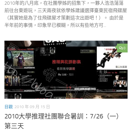
2010年的八月底，在社團學姊的招集下，一夥人浩浩蕩蕩
前往台東遊玩，三天兩夜就依學姊建議選擇臺東民宿飛碟屋
（其實她是為了住飛碟屋才策劃這次出遊吧！）。 由於是
半年前的事情，印象早已模糊，所以有些地方可...
0
目觀
2010 年 09 月 15 日
2010大學推理社團聯合暑訓：7/26（一）
第三天