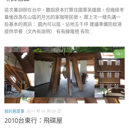
這次暑訓辦在台中，聽說原本打算住國軍英雄館，但幾經考
量後改為在山區的月光的家咖啡民宿。 跟上次一樣先講一
些基本的資訊： 園內可以逛，佔地五千坪 建議準備防蚊液
提供早餐（文內有說明） 有有線電視 有吹...
1
我的甚麼事
2011 年 04 月 05 日
2010台東行：飛碟屋