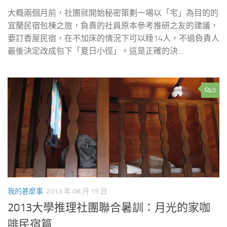
大概兩個月前，社團就開始秘密策劃一場以「宅」為目的的
宜蘭民宿包棟之旅，負責的社員原本參考推研之友的建議，
要訂香屋民宿，在不加床的情況下可以睡14人，不過負責人
最後決定改成包下「夏日小徑」。這是正確的決...
0
我的甚麼事
2013 年 08 月 19 日
2013大學推理社團聯合暑訓：月光的家咖
啡民宿篇