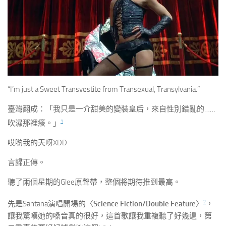
“I’m just a Sweet Transvestite from Transexual, Transylvania.”
臺灣翻成：「我只是一介甜美的變裝皇后，來自性別錯亂的……
1
吹濕那裡癢。」
哎喲我的天呀XDD
言歸正傳。
聽了兩個星期的Glee原聲帶，整個將期待推到最高。
2
先是Santana演唱開場的〈
Science Fiction/Double Feature
〉
，
讓我驚嘆她的嗓音真的很好，這首歌讓我重複聽了好幾遍，第