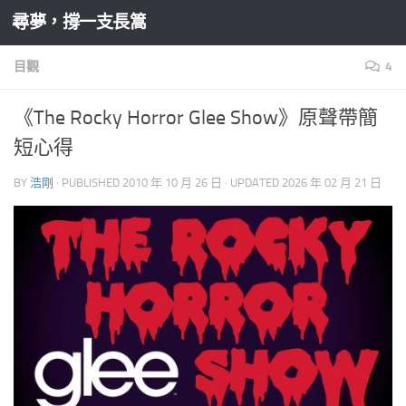
尋夢，撐一支長篙
Skip to content
目觀
4
《The Rocky Horror Glee Show》原聲帶簡
短心得
BY
浩剛
· PUBLISHED
2010 年 10 月 26 日
· UPDATED
2026 年 02 月 21 日