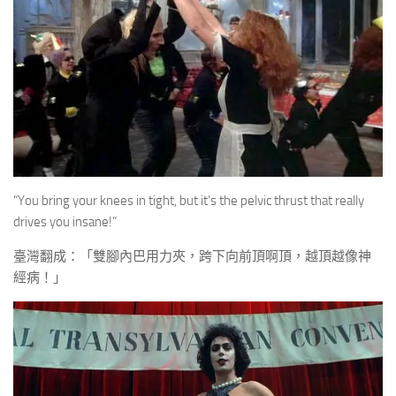
“You bring your knees in tight, but it’s the pelvic thrust that really
drives you insane!”
臺灣翻成：「雙腳內巴用力夾，跨下向前頂啊頂，越頂越像神
經病！」