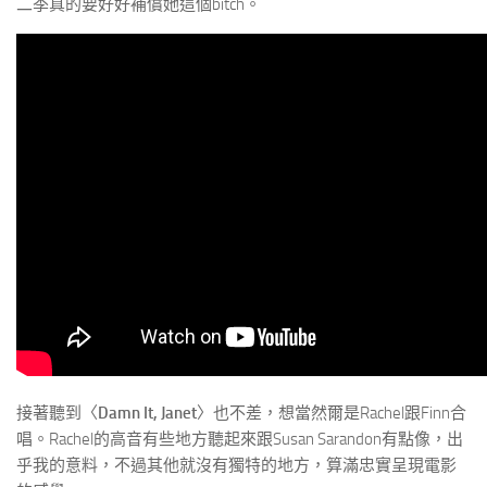
二季真的要好好補償她這個bitch。
接著聽到〈
Damn It, Janet
〉也不差，想當然爾是Rachel跟Finn合
唱。Rachel的高音有些地方聽起來跟Susan Sarandon有點像，出
乎我的意料，不過其他就沒有獨特的地方，算滿忠實呈現電影