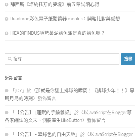
薛西斯《塔納托斯的夢境》前五章試讀心得
Readmoo彩色電子紙閱讀器 mooInk C 開箱比對與感想
IKEA的FINDUS酥烤薯泥鱈魚派是真的鱈魚嗎？
搜
尋
關
近期留言
鍵
字:
「
JOY
」於〈
那就是你迷上排球的瞬間！《排球少年！！》專
屬月島的時刻
〉發佈留言
「
【公告】 | 蓮賦的手繪雜記
」於〈
以JavaScript在Blogger等
各家網誌的文末、側欄產生LikeButton
〉發佈留言
「
【公告】 - 翠綠色的自由天地
」於〈
以JavaScript在Blogger