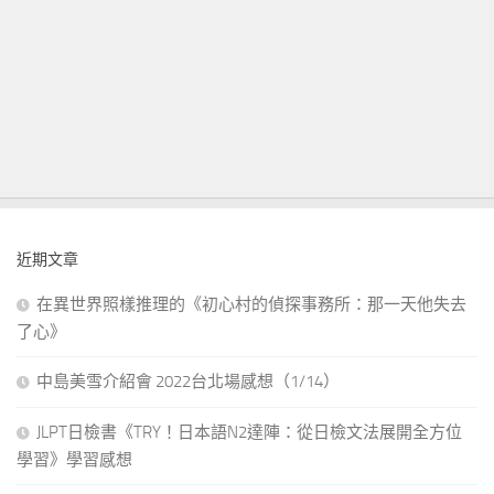
近期文章
在異世界照樣推理的《初心村的偵探事務所：那一天他失去
了心》
中島美雪介紹會 2022台北場感想（1/14）
JLPT日檢書《TRY！日本語N2達陣：從日檢文法展開全方位
學習》學習感想