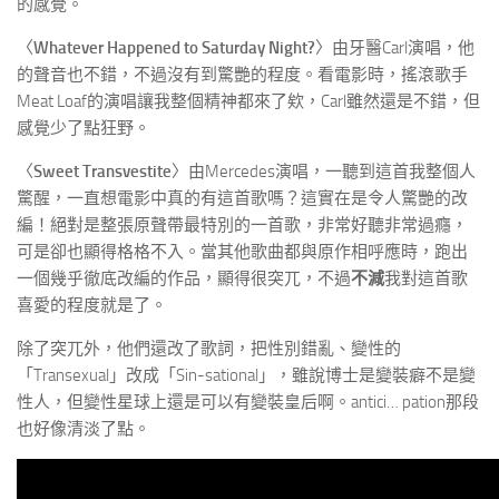
的感覺。
〈
Whatever Happened to Saturday Night?
〉由牙醫Carl演唱，他
的聲音也不錯，不過沒有到驚艷的程度。看電影時，搖滾歌手
Meat Loaf的演唱讓我整個精神都來了欸，Carl雖然還是不錯，但
感覺少了點狂野。
〈
Sweet Transvestite
〉由Mercedes演唱，一聽到這首我整個人
驚醒，一直想電影中真的有這首歌嗎？這實在是令人驚艷的改
編！絕對是整張原聲帶最特別的一首歌，非常好聽非常過癮，
可是卻也顯得格格不入。當其他歌曲都與原作相呼應時，跑出
一個幾乎徹底改編的作品，顯得很突兀，不過
不減
我對這首歌
喜愛的程度就是了。
除了突兀外，他們還改了歌詞，把性別錯亂、變性的
「Transexual」改成「Sin-sational」，雖說博士是變裝癖不是變
性人，但變性星球上還是可以有變裝皇后啊。antici… pation那段
也好像清淡了點。