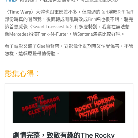
me
〉時的樣子，我知道差很多啦，可是就是想起來XD
〈
Time Warp
〉大體也跟電影差不多，但開頭的Kurt演唱Riff Raff
部份時真的嚇到我，後面轉成嘶吼時改成Finn唱也很不錯。聽完
這首更感覺〈Sweet Transvestite〉有多麼
特別
，我實在無法想
像Mercedes扮演Frank-N-Furter，給Santana演還比較好吧。
看了電影又聽了Glee原聲帶，對影像化既期待又怕受傷害，不管
怎樣，這輯原聲帶值得聽。
影集心得：