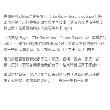
幾周前看到Glee之後有集叫〈The Rocky Horror Glee Show〉時，
整個大驚！未料這集的原聲帶早早釋出，讓我們充滿期待地度
過上週，聽著看特映的人說現場有多High！
《洛基恐怖秀》（The Rocky Horror Picture Show）是相當知名的
cult片，小時候不曉得在哪裡看過片段，之後又常聽聞好評，所
以一得知這個消息，馬上找來這部cult片之王（后）瞧瞧。
看的過程著實讓我激動不已，驚恐、讚嘆、傻笑、驚恐、鼓
譟、沉醉、驚恐各種情緒我都有了！結束時我還罵了髒話XD
查資料的時候，發現今年金馬奇幻影展的「洛基恐怖秀狂歡
場」有側錄！現場真的太High了，再來一場我一定去！