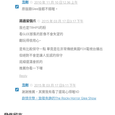
浩剛
2010 年 11 月 10 日12:36 上午
原版跟Glee版都不錯喔。
路過留個爪
2015 年 03 月 17 日3:17 下午
我也是TRHPS的粉
看GLEE那集的影像不會失望的
翻玩得很用心~
是有比較保守一點 畢竟是在非常傳統美國FOX電視台播出
但絕對不會是讓人反感的保守
底線還滿會抓的
推薦你看一下囉
Reply
浩剛
2015 年 03 月 17 日9:11 下午
謝謝推薦，其實我有看了還寫心得喔XD
劇情完整，致敬有趣的The Rocky Horror Glee Show