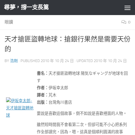
尋夢，撐一支長篙
Skip to content
眼讀
0
天才搶匪盜轉地球：搶銀行果然是需要天份
的
BY
浩剛
· PUBLISHED
2010 年 10 月 24 日
· UPDATED
2010 年 10 月 24 日
書名：
天才搶匪盜轉地球 陽気なギャングが地球を回
す
作者：
伊坂幸太郎
譯者：
芃木
出版：
台灣角川書店
要說是喜歡這個故事，倒不如說是喜歡裡面的人物。
雖然短時間我不會看第二次，但卻可能不小心把系列
作全部讀完，因為，嗯，這真是個順利圓滿的故事