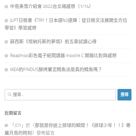
中島美雪介紹會 2022台北場感想（1/14）
JLPT日檢書《TRY！日本語N2達陣：從日檢文法展開全方位
學習》學習感想
薛西斯《塔納托斯的夢境》前五章試讀心得
Readmoo彩色電子紙閱讀器 mooInk C 開箱比對與感想
IKEA的FINDUS酥烤薯泥鱈魚派是真的鱈魚嗎？
搜
尋
關
近期留言
鍵
字:
「
JOY
」於〈
那就是你迷上排球的瞬間！《排球少年！！》專
屬月島的時刻
〉發佈留言