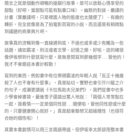
簡言之就是個動作順暢的搶銀行故事，是可以放鬆心情享受的
甜點（好吧，當甜點可能有點重口味）。幽默的對談、嚴謹的
計畫（算嚴謹吧，只是裡面人物的態度也太隨便了）、有趣的
轉折，完全就像是為了拍電影而寫的小說，而且還是有稍微點
到議題的商業爽片吧。
故事真的流暢到像一直線通到底，不過也或多或少有觸及一些
話題，諸如霸凌、刑法或者文學、記憶之類，好啦，這的確很
像伊坂想到什麼就寫什麼，是無意間寫到那幾個字……管他的！
我才不會跟這本書計較勒！
寫到的東西，例如書中有位帶頭霸凌的年輕人說「反正十幾歲
殺了人也不會有什麼事」，真是貼切。響野也會引芥川龍之介
的句子，成瀨更讀過《卡拉馬助夫兄弟們》，我們從書中也多
少學會掉書袋。最後雪子還語出驚人地說：「兩個人常常黏在
一起，我看慎一一定是個同性戀……隨便啦，管他同性戀或什麼
的，只要健康開心就好。」真是超會聯想又超級隨性（也很符
合她的個性啦）！
其實本書劇情可以用三言兩語帶過，但伊坂幸太郎卻用整本書