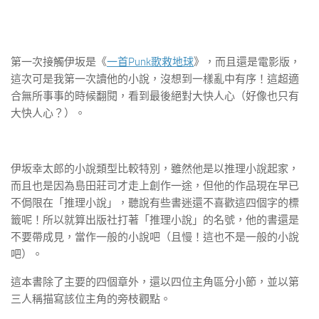
第一次接觸伊坂是《
一首Punk歌救地球
》，而且還是電影版，
這次可是我第一次讀他的小說，沒想到一樣亂中有序！這超適
合無所事事的時候翻閱，看到最後絕對大快人心（好像也只有
大快人心？）。
伊坂幸太郎的小說類型比較特別，雖然他是以推理小說起家，
而且也是因為島田莊司才走上創作一途，但他的作品現在早已
不侷限在「推理小說」，聽說有些書迷還不喜歡這四個字的標
籤呢！所以就算出版社打著「推理小說」的名號，他的書還是
不要帶成見，當作一般的小說吧（且慢！這也不是一般的小說
吧）。
這本書除了主要的四個章外，還以四位主角區分小節，並以第
三人稱描寫該位主角的旁枝觀點。