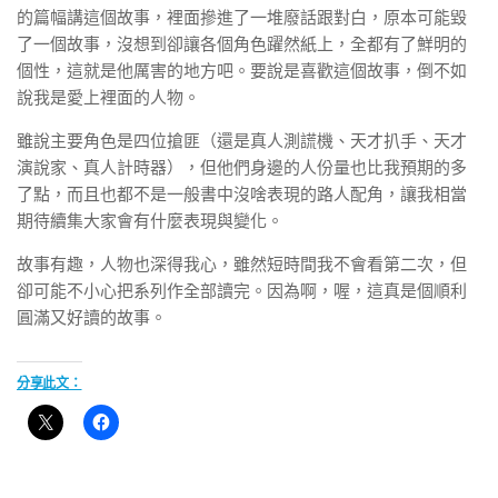
的篇幅講這個故事，裡面摻進了一堆廢話跟對白，原本可能毀
了一個故事，沒想到卻讓各個角色躍然紙上，全都有了鮮明的
個性，這就是他厲害的地方吧。要說是喜歡這個故事，倒不如
說我是愛上裡面的人物。
雖說主要角色是四位搶匪（還是真人測謊機、天才扒手、天才
演說家、真人計時器），但他們身邊的人份量也比我預期的多
了點，而且也都不是一般書中沒啥表現的路人配角，讓我相當
期待續集大家會有什麼表現與變化。
故事有趣，人物也深得我心，雖然短時間我不會看第二次，但
卻可能不小心把系列作全部讀完。因為啊，喔，這真是個順利
圓滿又好讀的故事。
分享此文：