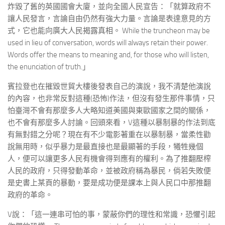
炸毀了舊的英國國會大廈，並向全國人民宣告：「就算政府不
讓人民發言，言論自由仍然有強大力量。言論是表達意見的方
式，它也能向廣大人民揭露真相。 While the truncheon may be
used in lieu of conversation, words will always retain their power.
Words offer the means to meaning and, for those who will listen,
the enunciation of truth.」
賓拉登也在摧毀世貿大樓後發表自己的演說，我不清楚他演說
的內容，也非常反對這種(恐怖)作法，但沒有發生那件事情，只
怕臺灣不會有那麼多人大略知道美國與東歐國家之間的關係，
也不會有那麼多人討論。回頭來看，V這種以暴制暴的作法到底
有無對錯之分呢？現在有不少電影著重在以暴制暴，當柔性勸
說無用時，似乎暴力是最直接也是最顯著的手段，犧牲幾個
人，便可以讓更多人民有機會得到應有的權利。為了推翻壓榨
人民的政府，只得發動革命，並被政府稱為暴民，倘若失敗便
是史書上某頁的暴動，要是成功便是課本上與人民口中那推翻
政府的革命。
V說：「這一連串可怕的事，蒙蔽你們的理性和常識，恐懼引起