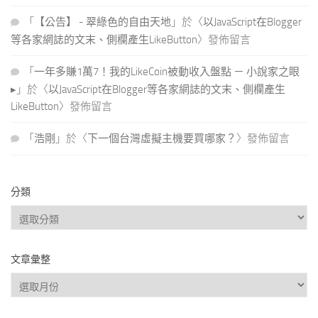
「
【公告】 - 翠綠色的自由天地
」於〈
以JavaScript在Blogger
等各家網誌的文末、側欄產生LikeButton
〉發佈留言
「
一年多賺1萬7！我的LikeCoin被動收入盤點 － 小說家之眼
▸
」於〈
以JavaScript在Blogger等各家網誌的文末、側欄產生
LikeButton
〉發佈留言
「
浩剛
」於〈
下一個台灣虛擬主機要買哪家？
〉發佈留言
分類
分
類
文章彙整
文
章
彙