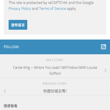
This site is protected by reCAPTCHA and the Google
Privacy Policy
and
Terms of Service
apply.
FOLLOW:
NEXT STORY
Carole King – Where You Lead I Will Follow (With Louise
Goffen)
PREVIOUS STORY
你適任城主嗎?
隨便看看