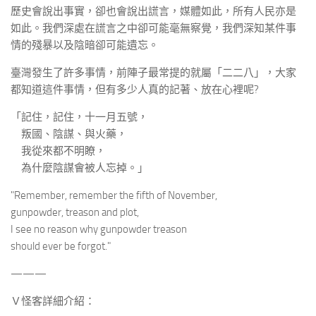
歷史會說出事實，卻也會說出謊言，媒體如此，所有人民亦是
如此。我們深處在謊言之中卻可能毫無察覺，我們深知某件事
情的殘暴以及陰暗卻可能遺忘。
臺灣發生了許多事情，前陣子最常提的就屬「二二八」，大家
都知道這件事情，但有多少人真的記著、放在心裡呢?
「記住，記住，十一月五號，
叛國、陰謀、與火藥，
我從來都不明瞭，
為什麼陰謀會被人忘掉。」
"Remember, remember the fifth of November,
gunpowder, treason and plot,
I see no reason why gunpowder treason
should ever be forgot."
———
Ｖ怪客詳細介紹：