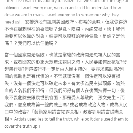
InterLink! I want this country to realize that we stand on the edge of
oblivion. I want every man, woman and child to understand how
close we are to chaos. I want everyone to remember why they
need us!」安排這段有諷刺美國政府、布希的意味，但我覺得這
不也在諷刺現在的臺灣嗎？混亂、陰謀、內線交易。快！我們
需要可以依靠的對象，需要可以膜拜的精神偶像，是誰？是他
嗎？？我們可以信任他嗎？
當一個國家開始腐敗，也就是掌權的政府開始忽視人民的需
求，或者國家的形象大眾無法認同之時，人民要如何反抗呢?發
起遊行嗎?但這遊行不一定是由人民主持的；要尋求協助嗎?別
國的協助也是有代價的。不禁感嘆沒有一個決定可以沒有損
失，沒有一個決定可以確定未來。有太多為民主拋頭顱、灑熱
血的人名我們不記得，但我們記得有個人在後面指揮一切，後
來不畏危險去跟袁世凱會面，那是受人尊敬的 孫文先生。而
我們，願意成為第一線的戰士嗎? 或者成為政治人物，成為人民
口中的政客? 「藝術家用謊言揭露真相，政客卻用謊言隱瞞真
相。 Artists used lies to tell the truth, while politicians used them to
cover the truth up.」