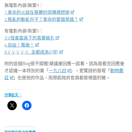
無電影內容(無雷!)：
1.革命的火燄在華麗的架構裡燃燒
2.叛亂的動亂份子？革命的愛國英雄？
有電影內容(有雷!)：
3.V怪客面具下的真實臉孔
4.自由！萬歲！
5.V, V, V, V, V…全都成為V(完)
附的這個Blog很不錯喔!建議連回應一起看，因為我看完回應後
才認識一本特別的書「
一九八四
」，更驚訝的發現「
動物農
莊
」也是他的作品，而想起政府官員都是裡面的豬。
分享此文：