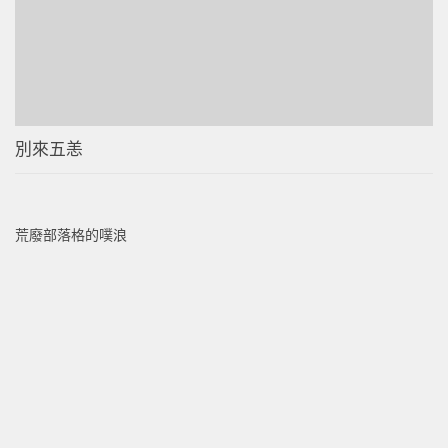
別來五恙
荒廢部落格的噗浪