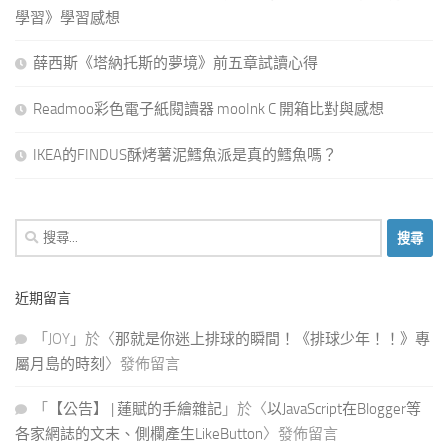
學習》學習感想
薛西斯《塔納托斯的夢境》前五章試讀心得
Readmoo彩色電子紙閱讀器 mooInk C 開箱比對與感想
IKEA的FINDUS酥烤薯泥鱈魚派是真的鱈魚嗎？
搜
尋
關
近期留言
鍵
字:
「
JOY
」於〈
那就是你迷上排球的瞬間！《排球少年！！》專
屬月島的時刻
〉發佈留言
「
【公告】 | 蓮賦的手繪雜記
」於〈
以JavaScript在Blogger等
各家網誌的文末、側欄產生LikeButton
〉發佈留言