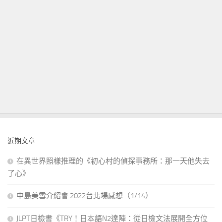
近期文章
在異世界照樣推理的《初心村的偵探事務所：那一天他失去
了心》
中島美雪介紹會 2022台北場感想（1/14）
JLPT日檢書《TRY！日本語N2達陣：從日檢文法展開全方位