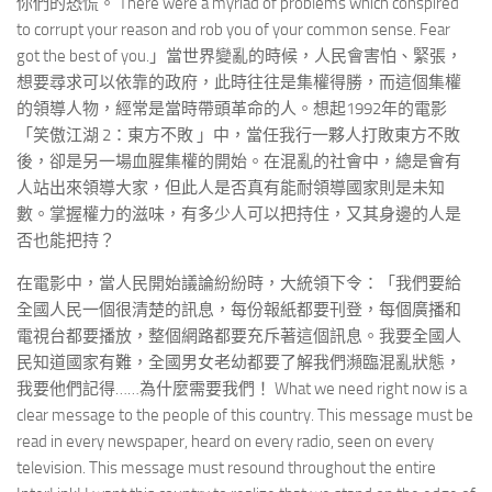
你們的恐慌。 There were a myriad of problems which conspired
to corrupt your reason and rob you of your common sense. Fear
got the best of you.」當世界變亂的時候，人民會害怕、緊張，
想要尋求可以依靠的政府，此時往往是集權得勝，而這個集權
的領導人物，經常是當時帶頭革命的人。想起1992年的電影
「笑傲江湖 2：東方不敗 」中，當任我行一夥人打敗東方不敗
後，卻是另一場血腥集權的開始。在混亂的社會中，總是會有
人站出來領導大家，但此人是否真有能耐領導國家則是未知
數。掌握權力的滋味，有多少人可以把持住，又其身邊的人是
否也能把持？
在電影中，當人民開始議論紛紛時，大統領下令：「我們要給
全國人民一個很清楚的訊息，每份報紙都要刊登，每個廣播和
電視台都要播放，整個網路都要充斥著這個訊息。我要全國人
民知道國家有難，全國男女老幼都要了解我們瀕臨混亂狀態，
我要他們記得……為什麼需要我們！ What we need right now is a
clear message to the people of this country. This message must be
read in every newspaper, heard on every radio, seen on every
television. This message must resound throughout the entire