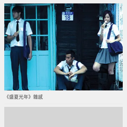
《盛夏光年》雜感