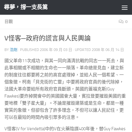
尋夢，撐一支長篙
Skip to content
目觀
0
V怪客─政府的謊言與人民輿論
BY
浩剛
· PUBLISHED
2006 年 09 月 03 日
· UPDATED
2008 年 06 月 14 日
國父革命11次成功，與其一同向滿清抗戰的同志一一死去，與
此事相關或不相關的生命也一一隕落。革命總是見血，建立新
的制度往往都要將之前的高官處理掉，並給人民一個希望、一
個象徵。柯南「貝克街的亡靈」中要將政府官員的後代除掉，
法國大革命要給所有政府官員斷頭，英國的蓋福克斯(Guy
Fawkes)要炸掉開會中的英國國會大廈，賓拉登要摧毀美國的重
要地標「雙子星大廈」。不論是摧毀建築或是生命，都是一種
實質的象徵，但卻包含了許多理念，不但可以讓人民記住，更
可以在最短的時間內吸引眾多的注意。
V怪客(V for Vendetta)中的V在火藥陰謀400年後，替Guy Fawkes