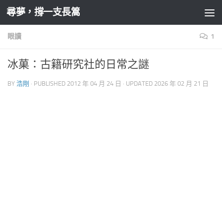
尋夢，撐一支長篙
Skip to content
眼讀
1
冰菓：古籍研究社的日常之謎
BY
浩剛
· PUBLISHED
2012 年 04 月 24 日
· UPDATED
2026 年 02 月 21 日