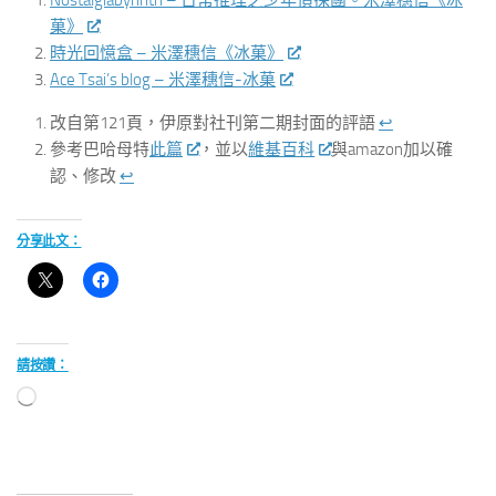
菓》
時光回憶盒 – 米澤穗信《冰菓》
Ace Tsai’s blog – 米澤穗信-冰菓
改自第121頁，伊原對社刊第二期封面的評語
↩︎
參考巴哈母特
此篇
，並以
維基百科
與amazon加以確
認、修改
↩︎
分享此文：
請按讚：
正
在
載
入...