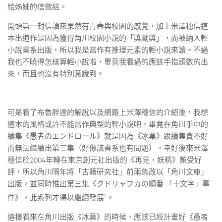
給姊姊的信做結。
開頭第一封信讀來果然有青春與校園的感覺，加上米澤穗信這
本出道作是因為獲得角川校園小說的「獎勵獎」，而被納入輕
小說書系出版，所以我是當作有推理元素的輕小說來讀。不過
我也不曉得怎樣算輕小說啦，畢竟我看過的應該手指頭數的出
來，而且也沒有特別意識到。
可是看了布魯胖達的解說以及網路上米澤穗信的介紹後，我想
這本的風格或許不能當作典型的輕小說吧，畢竟在角川手中的
續集《愚者のエンドロール》就是因為《冰菓》跟續集賣不好
而無法繼續出第三集（好像該書系也有問題）。幸好後來米澤
穗信於2004年轉在東京創元社出版的《再見，妖精》頗受好
評，所以角川隔年將「古籍研究社」前兩集改以「角川文庫」
出版，並同時推出第三集《クドリャフカの順番 「十文字」事
2
件》，此系列才得以繼續發展
。
這樣看來在角川出版《冰菓》的時候，應該已經計畫好《愚者