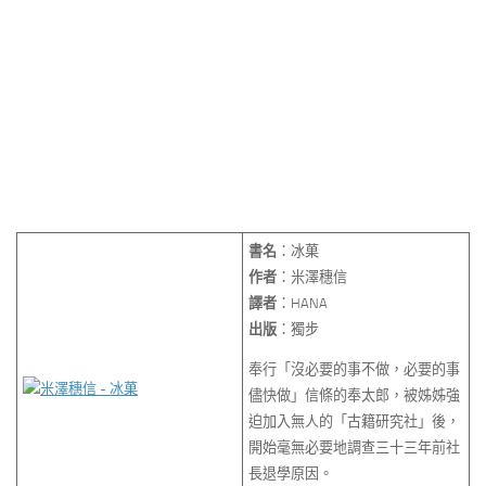
書名
：冰菓
作者
：米澤穗信
譯者
：HANA
出版
：獨步
奉行「沒必要的事不做，必要的事
儘快做」信條的奉太郎，被姊姊強
迫加入無人的「古籍研究社」後，
開始毫無必要地調查三十三年前社
長退學原因。