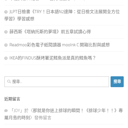
JLPT日檢書《TRY！日本語N2達陣：從日檢文法展開全方位
學習》學習感想
薛西斯《塔納托斯的夢境》前五章試讀心得
Readmoo彩色電子紙閱讀器 mooInk C 開箱比對與感想
IKEA的FINDUS酥烤薯泥鱈魚派是真的鱈魚嗎？
搜
尋
關
近期留言
鍵
字:
「
JOY
」於〈
那就是你迷上排球的瞬間！《排球少年！！》專
屬月島的時刻
〉發佈留言