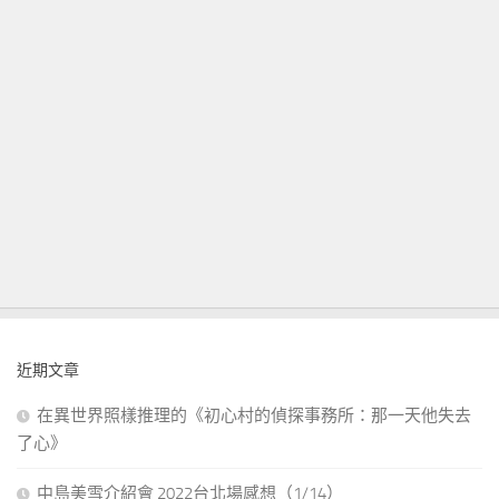
近期文章
在異世界照樣推理的《初心村的偵探事務所：那一天他失去
了心》
中島美雪介紹會 2022台北場感想（1/14）