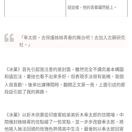
就這樣，他的青春躍然紙上。
「奉太郎，去保護姊姊青春的舞台吧！去加入古籍研究
社。」
《冰菓》首先引起我注意的是封面，雖然完全不講究基本構圖
和遠近法，畫技也看不出來多好，但表現手法很有氣魄，我個
1
人很喜歡
。後來社課傳閱時，翻開正文第一頁，上面引述的那
段話引起了我的興趣。
《冰菓》以折木供惠從印度寄給弟弟折木奉太郎的信開場，中
間幾封姊姊寄的信點綴了一些笑點，並一步步改變奉太郎，將
他捲入無法回頭的玫瑰色熱情高中生活，最後則以奉太郎回寄