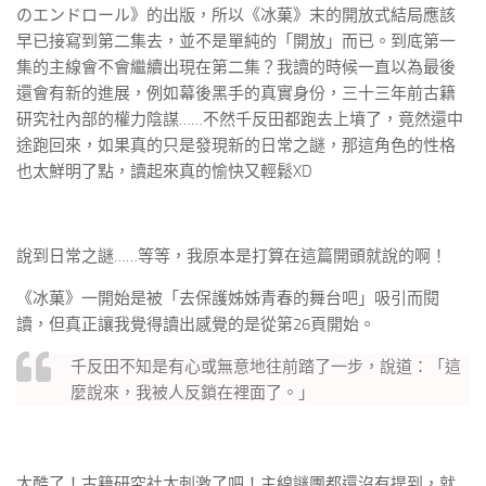
のエンドロール》的出版，所以《冰菓》末的開放式結局應該
早已接寫到第二集去，並不是單純的「開放」而已。到底第一
集的主線會不會繼續出現在第二集？我讀的時候一直以為最後
還會有新的進展，例如幕後黑手的真實身份，三十三年前古籍
研究社內部的權力陰謀……不然千反田都跑去上墳了，竟然還中
途跑回來，如果真的只是發現新的日常之謎，那這角色的性格
也太鮮明了點，讀起來真的愉快又輕鬆XD
說到日常之謎……等等，我原本是打算在這篇開頭就說的啊！
《冰菓》一開始是被「去保護姊姊青春的舞台吧」吸引而閱
讀，但真正讓我覺得讀出感覺的是從第26頁開始。
千反田不知是有心或無意地往前踏了一步，說道：「這
麼說來，我被人反鎖在裡面了。」
太酷了！古籍研究社太刺激了吧！主線謎團都還沒有提到，就