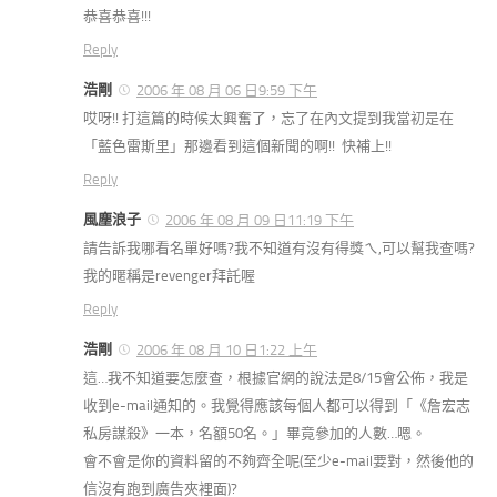
恭喜恭喜!!!
Reply
浩剛
2006 年 08 月 06 日9:59 下午
哎呀!! 打這篇的時候太興奮了，忘了在內文提到我當初是在
「藍色雷斯里」那邊看到這個新聞的啊!! 快補上!!
Reply
風塵浪子
2006 年 08 月 09 日11:19 下午
請告訴我哪看名單好嗎?我不知道有沒有得獎ㄟ,可以幫我查嗎?
我的暱稱是revenger拜託喔
Reply
浩剛
2006 年 08 月 10 日1:22 上午
這…我不知道要怎麼查，根據官網的說法是8/15會公佈，我是
收到e-mail通知的。我覺得應該每個人都可以得到「《詹宏志
私房謀殺》一本，名額50名。」畢竟參加的人數…嗯。
會不會是你的資料留的不夠齊全呢(至少e-mail要對，然後他的
信沒有跑到廣告夾裡面)?