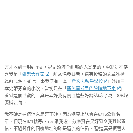
方才收到一封e-mail，說是遠流企劃部的人寄來的，重點是在恭
喜我是「
綁架大作家
」前50名參賽者，還有投稿的文章獲選
為前10名，如此一來我便有一本「
詹宏志私房謀殺
」外加三
本史蒂芬金的小說。當初是在「
藍色雷斯里的陰暗地下室
」
看到這個活動的，真是幸好我有關注這些好網誌(忘了寫，8/6趕
緊補這句)。
我不確定這個消息是否正確，因為網頁上說會在8/15公佈名
單，但現在8/1就寄e-mail跟我說，效率實在是好到令我難以置
信。不過郵件的回覆地址的確是遠流的信箱，喔!這真是振奮人