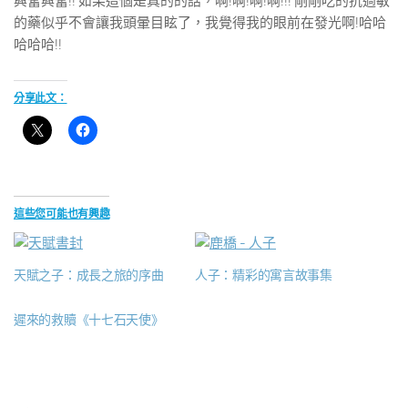
興奮興奮!! 如果這個是真的的話，啊!啊!啊!啊!!! 剛剛吃的抗過敏
的藥似乎不會讓我頭暈目眩了，我覺得我的眼前在發光啊!哈哈
哈哈哈!!
分享此文：
這些您可能也有興趣
天賦之子：成長之旅的序曲
人子：精彩的寓言故事集
遲來的救贖《十七石天使》