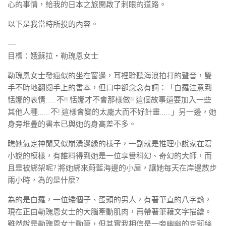
心的事情，給我的日本之旅開啟了刺眼的道路。
以下是我當時所投的內容。
—
目標：娥蘇拉‧勒瑰恩女士
勒瑰恩女士發瘋似的坐在窗邊，耳裡聆聽海浪拍打的聲音，雙
手不時地翻閱手上的書本，但口中卻念念有詞：「白羅注意到
恬娜的表情……不!! 恬娜才不會那樣做!! 這個故事還要加入一些
其他人種…… 不! 這樣會變的太龐大而不好計畫……」另一邊，她
身旁堆疊的書本已與她的身高差不多。
瞧她氣定神閒又似崩潰邊緣的樣子，一副就是推理小說家在寫
小說的模樣，有誰料得到她是一位享譽科幻、奇幻的大師，而
且是被綁架呢? 將她綁來蔚藍海邊的小屋，讓她每天在岸邊散步
兩小時，為的是什麼?
為的是白羅，一位矮個子、蛋頭的男人，有著筆直的八字鬍，
現在正由勒瑰恩女士的大腦牽動肌肉，再帶著筆藉文字描繪。
雖然說是勒瑰恩女士動筆，但其實我相信是一旁幽幽的克莉絲