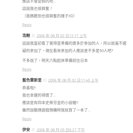
應該不會是假的吧…
話說我也很興奮！
（我媽聽到也很興奮的樣子XD）
Reply
浩剛
2006 年 08 月 02 日12:17 上午
話說我當初看了覺得是準備的獎多於參加的人，所以就毫不遲
疑的參加了，現在看來參加的人應該差不多是50人吧?
不多說了，明天六點起床準備前往日本
Reply
藍色雷斯里
2006 年 08 月 02 日11:40 上午
恭喜啦!!
我也幸運的得獎了…
應該是有四本史蒂芬金的小說喔!!
雖然說戰慄遊戲預購時我就買了一本了…
Reply
伊安
2006 年 08 月 05 日6:27 下午