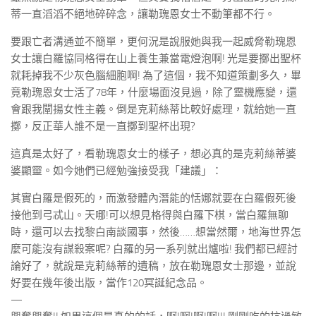
蒂一直滔滔不絕地碎碎念，讓勒瑰恩女士不動筆都不行。
要跟亡者溝通並不簡單，更何況是說服她與我一起威脅勒瑰恩
女士讓白羅協同格得在山上養生兼當電燈泡啊! 光是要擲出聖杯
就耗掉我不少灰色腦細胞啊! 為了這個，我不知道策劃多久，畢
竟勒瑰恩女士活了78年，什麼場面沒見過，除了靈機應變，還
會跟我闡揚女性主義。倒是克莉絲蒂比較好處理，就給她一直
擲，反正華人誰不是一直擲到聖杯出現?
這真是太好了，看勒瑰恩女士的樣子，想必真的是克莉絲蒂婆
婆顯靈。如今她們已經勉強接受我「建議」：
其實白羅是假死的，而激發體內潛能的恬娜就要在白羅假死後
接他到弓忒山。天哪!可以想見格得與白羅下棋，當白羅無聊
時，還可以去找黎白南談國事，然後……想當然爾，地海世界怎
麼可能沒有謀殺案呢? 白羅的另一系列就出爐啦! 我們都已經討
論好了，就說是克莉絲蒂的遺稿，放在勒瑰恩女士那邊，並說
好要在幾年後出版，當作120冥誕紀念品。
—