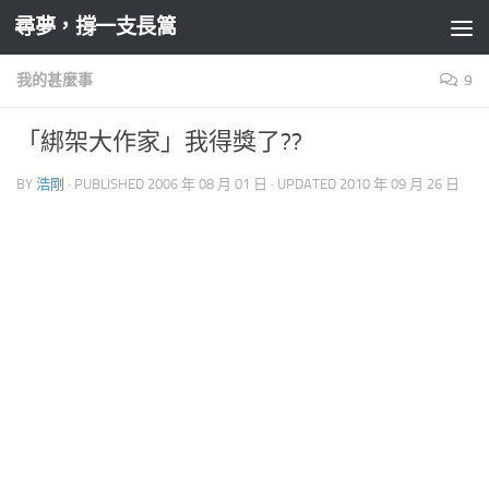
尋夢，撐一支長篙
Skip to content
我的甚麼事
9
「綁架大作家」我得獎了??
BY
浩剛
· PUBLISHED
2006 年 08 月 01 日
· UPDATED
2010 年 09 月 26 日