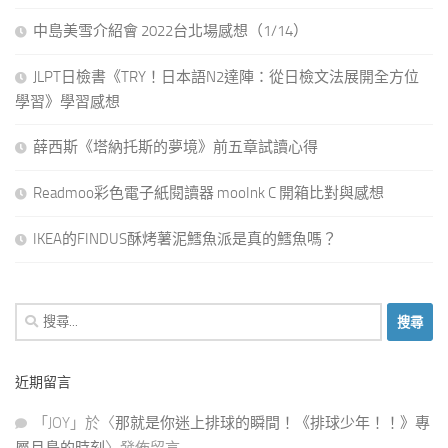
中島美雪介紹會 2022台北場感想（1/14）
JLPT日檢書《TRY！日本語N2達陣：從日檢文法展開全方位
學習》學習感想
薛西斯《塔納托斯的夢境》前五章試讀心得
Readmoo彩色電子紙閱讀器 mooInk C 開箱比對與感想
IKEA的FINDUS酥烤薯泥鱈魚派是真的鱈魚嗎？
搜
尋
關
近期留言
鍵
字:
「
JOY
」於〈
那就是你迷上排球的瞬間！《排球少年！！》專