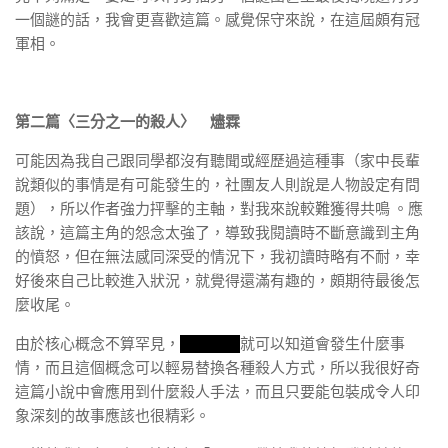
一個謎的話，我會更喜歡這篇。感覺保守來說，在這屆頗有冠
軍相。
第二篇〈三分之一的殺人〉 燼霖
可能因為我自己跟同學都沒有聽聞或經歷過這種事（家中長輩
說類似的事情是有可能發生的，社團友人則說是人物設定有問
題），所以作者強力抨擊的主軸，對我來說較難獲得共鳴 。應
該說，這篇主角的怨念太強了，導致我閱讀時不斷意識到主角
的憤怒，但在無法感同深受的情況下，我初讀時略有不耐，幸
好後來自己比較進入狀況，就覺得還滿有趣的，頗期待最後怎
麼收尾。
由於核心概念不算罕見，
光看篇名
就可以知道會發生什麼事
情，而且這個概念可以輕易替換各種殺人方式，所以我很好奇
這篇小說中會應用到什麼殺人手法，而且只要能包裝成令人印
象深刻的故事應該也很精彩。