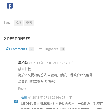
Tags:
推理
臺灣
2 RESPONSES
Comments
2
Pingbacks
0
吳柏翰
2013 年 07 月 29 日12:14 下午
感謝指教
對於本文提出的想法(自殺贖罪)實為一種較合理的解釋
請容我用於之後修改的參考
Reply
浩剛
2013 年 07 月 29 日4:05 下午
您的小說會入圍決選絕對不是負面教材，一篇推理小說該有