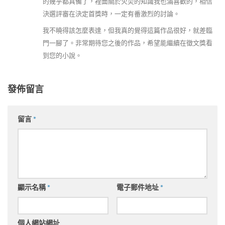
的幾乎都具備了，裡面關於火災的知識我也滿喜歡的，相信
決選評審在決定首獎時，一定有番激烈的討論。
我不曉得該怎麼表達，但我真的覺得這篇作品很好，就差臨
門一腳了。非常期待您之後的作品，希望能繼續在徵文獎看
到您的小說。
發佈留言
留言
*
顯示名稱
*
電子郵件地址
*
個人網站網址