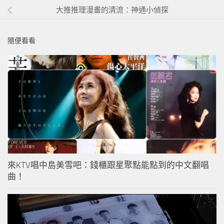
大推推理漫畫的清流：神通小偵探
隨便看看
來KTV唱中島美雪吧：錢櫃跟星聚點能點到的中文翻唱
曲！