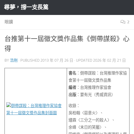
尋夢，撐一支長篙
Skip to content
眼讀
2
台推第十一屆徵文獎作品集《倒帶謀殺》心
得
BY
浩剛
· PUBLISHED
2013 年 07 月 26 日
· UPDATED
2026 年 02 月 21 日
書名
：倒帶謀殺：台灣推理作家協
會第十一屆徵文獎作品集
編者
：台灣推理作家協會
出版
：要有光（秀威資訊）
收錄：
吳柏翰〈惡意火〉、
燼霖〈三分之一的殺人〉、
余峰〈末日的笑靨〉、