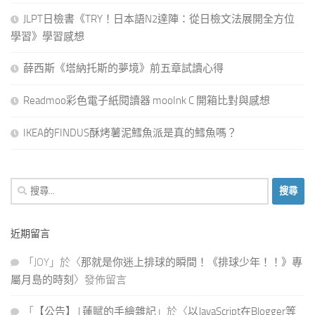
JLPT日檢書《TRY！日本語N2達陣：從日檢文法展開全方位
學習》學習感想
薛西斯《塔納托斯的夢境》前五章試讀心得
Readmoo彩色電子紙閱讀器 mooInk C 開箱比對與感想
IKEA的FINDUS酥烤薯泥鱈魚派是真的鱈魚嗎？
搜
尋
關
近期留言
鍵
字:
「
JOY
」於〈
那就是你迷上排球的瞬間！《排球少年！！》專
屬月島的時刻
〉發佈留言
「
【公告】 | 蓮賦的手繪雜記
」於〈
以JavaScript在Blogger等