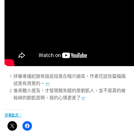
評審會議紀錄有說這段是在暗示謎底，作者花這些篇幅描
述是有用意的。
↩︎
後來聽人提及，才發現報失蹤的是劉凱人，並不是真的被
殺掉的劉凱恩啊，我的心情更差了
↩︎
分享此文：