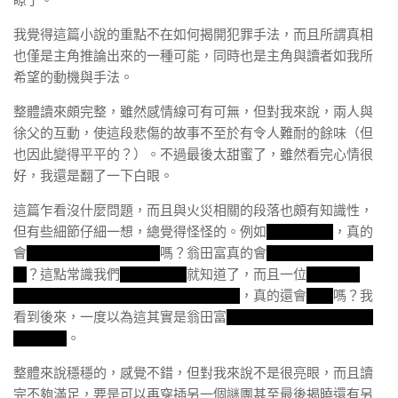
我覺得這篇小說的重點不在如何揭開犯罪手法，而且所謂真相
也僅是主角推論出來的一種可能，同時也是主角與讀者如我所
希望的動機與手法。
整體讀來頗完整，雖然感情線可有可無，但對我來說，兩人與
徐父的互動，使這段悲傷的故事不至於有令人難耐的餘味（但
也因此變得平平的？）。不過最後太甜蜜了，雖然看完心情很
好，我還是翻了一下白眼。
這篇乍看沒什麼問題，而且與火災相關的段落也頗有知識性，
但有些細節仔細一想，總覺得怪怪的。例如
煉油廠火災
，真的
會
讓一個沒經驗的人指揮
嗎？翁田富真的會
傻到還拿水去澆油
鍋
？這點常識我們
國中家政課
就知道了，而且一位
曾搞出人
命，現在已有許多經驗的指揮中心主任
，真的還會
搞錯
嗎？我
看到後來，一度以為這其實是翁田富
贖罪的方法，他是故意犯
錯自殺的
。
整體來說穩穩的，感覺不錯，但對我來說不是很亮眼，而且讀
完不夠滿足，要是可以再穿插另一個謎團甚至最後揭曉還有另