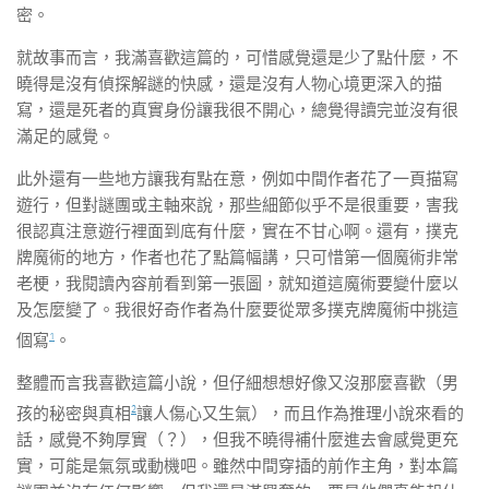
密。
就故事而言，我滿喜歡這篇的，可惜感覺還是少了點什麼，不
曉得是沒有偵探解謎的快感，還是沒有人物心境更深入的描
寫，還是死者的真實身份讓我很不開心，總覺得讀完並沒有很
滿足的感覺。
此外還有一些地方讓我有點在意，例如中間作者花了一頁描寫
遊行，但對謎團或主軸來說，那些細節似乎不是很重要，害我
很認真注意遊行裡面到底有什麼，實在不甘心啊。還有，撲克
牌魔術的地方，作者也花了點篇幅講，只可惜第一個魔術非常
老梗，我閱讀內容前看到第一張圖，就知道這魔術要變什麼以
及怎麼變了。我很好奇作者為什麼要從眾多撲克牌魔術中挑這
1
個寫
。
整體而言我喜歡這篇小說，但仔細想想好像又沒那麼喜歡（男
2
孩的秘密與真相
讓人傷心又生氣），而且作為推理小說來看的
話，感覺不夠厚實（？），但我不曉得補什麼進去會感覺更充
實，可能是氣氛或動機吧。雖然中間穿插的前作主角，對本篇