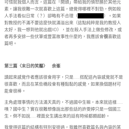
可惜就我個人而言，這篇在「開頭」帶給我的憤怒勝於其他元
素，讓我很難一次就喜歡上這篇，總覺得哪裡不對勁，例如殺
人手法看似日常（？）卻略有不合理（
學姊很沒大腦
）。如果
對教授的不滿不要這麼快就滿溢出來（這點純粹是我的教授人
太好，我一想到他就出戲XD），並在殺人手法上做些修改，或
者再多安排一些伏筆或豐富故事性什麼的，我應該會
很
喜歡這
篇吧。
第三篇〈末日的笑靨〉 余峯
讀起來感覺作者應該很會用字，只是……搭配這內容感覺就不是
很喜歡，而且在某些橋段會有種黏黏的感覺，如果換個題材可
能會很棒。
主角處理事情的方法滿天真的，不過國中生嘛，本來就這樣……
咦？國中生？實在很難想像說出那些話的許雯婷只是一個國三
生，倒不如說……裡面女生講出來的話有時候都頗超齡。
我覺得這篇的結構有特別安排過，我雖然喜歡篇名與內容的某