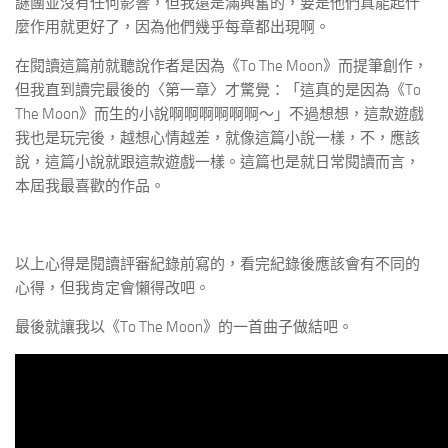
謎團並沒有任何影響，但我還是滿興奮的，要是他們真能起什
麼作用就更好了，因為他們幾乎每章都出現啊。
在閱讀這篇前就聽說作者是因為《To The Moon》而提筆創作，
但我直到讀完最後的〈第一章〉才驚覺：「這真的是因為《To
The Moon》而生的小說啊啊啊啊啊啊～」不過想想，這款遊戲
我也是玩完後，越想心情越差，就像這篇小說一樣，不，應該
說，這篇小說就跟這款遊戲一樣。這篇也是就日常閱讀而言，
本屆我最喜歡的作品。
以上心得是閱讀評審紀錄前寫的，看完紀錄後應該會有不同的
心得，但我肯定會懶得改吧。
最後就讓我以《To The Moon》的一首曲子做結吧。