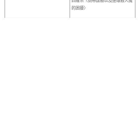
四維宗〈倒帶謀殺以及連環殺人魔
的困擾〉