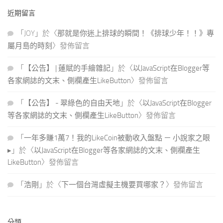
關
近期留言
鍵
字:
「
JOY
」於〈
那就是你迷上排球的瞬間！《排球少年！！》專
屬月島的時刻
〉發佈留言
「
【公告】 | 蓮賦的手繪雜記
」於〈
以JavaScript在Blogger等
各家網誌的文末、側欄產生LikeButton
〉發佈留言
「
【公告】 - 翠綠色的自由天地
」於〈
以JavaScript在Blogger
等各家網誌的文末、側欄產生LikeButton
〉發佈留言
「
一年多賺1萬7！我的LikeCoin被動收入盤點 － 小說家之眼
▸
」於〈
以JavaScript在Blogger等各家網誌的文末、側欄產生
LikeButton
〉發佈留言
「
浩剛
」於〈
下一個台灣虛擬主機要買哪家？
〉發佈留言
分類