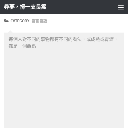
尋夢，撐一支長篙
Skip to content
CATEGORY:
自言自語
每個人對不同的事物都有不同的看法，或成熟或青澀，
都是一個觀點