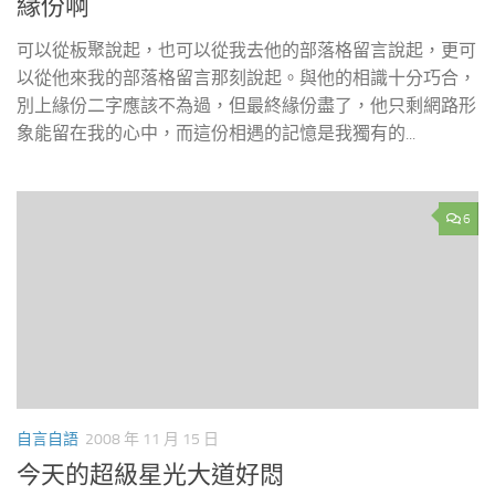
緣份啊
可以從板聚說起，也可以從我去他的部落格留言說起，更可
以從他來我的部落格留言那刻說起。與他的相識十分巧合，
別上緣份二字應該不為過，但最終緣份盡了，他只剩網路形
象能留在我的心中，而這份相遇的記憶是我獨有的...
6
自言自語
2008 年 11 月 15 日
今天的超級星光大道好悶