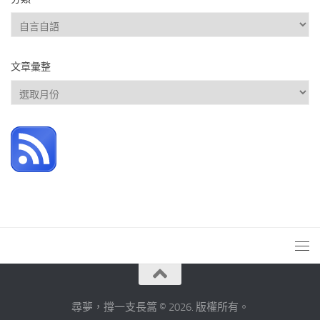
分
類
文章彙整
文
章
彙
整
尋夢，撐一支長篙 © 2026. 版權所有。