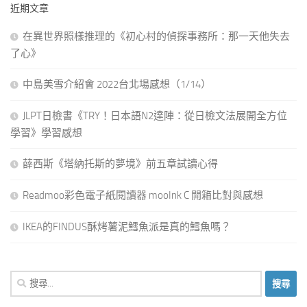
近期文章
在異世界照樣推理的《初心村的偵探事務所：那一天他失去
了心》
中島美雪介紹會 2022台北場感想（1/14）
JLPT日檢書《TRY！日本語N2達陣：從日檢文法展開全方位
學習》學習感想
薛西斯《塔納托斯的夢境》前五章試讀心得
Readmoo彩色電子紙閱讀器 mooInk C 開箱比對與感想
IKEA的FINDUS酥烤薯泥鱈魚派是真的鱈魚嗎？
搜
尋