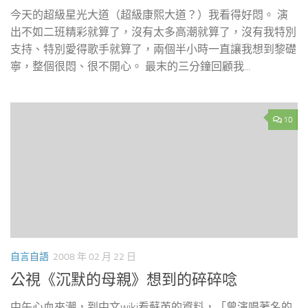
今天的超級星光大道（超級康熙大道？）我看得好悶。 演
出不如二班精彩就算了，沒有太多高潮就算了，沒有我特別
支持、特別愛得歌手就算了，兩個半小時一直讓我想到黎礎
寧，整個很悶、很不開心。 最末的三分鐘回顧我...
10
自言自語
2008 年 02 月 22 日
公視《沉默的母親》想到的碎碎唸
中午心血來潮，到中文wiki看蘇芮的資料，「曾演唱著名的