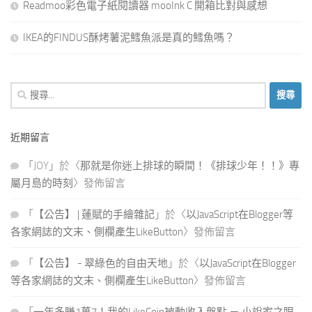
Readmoo彩色電子紙閱讀器 mooInk C 開箱比對與感想
IKEA的FINDUS酥烤薯泥鱈魚派是真的鱈魚嗎？
搜
尋
關
近期留言
鍵
字:
「
JOY
」於〈
那就是你迷上排球的瞬間！《排球少年！！》專
屬月島的時刻
〉發佈留言
「
【公告】 | 蓮賦的手繪雜記
」於〈
以JavaScript在Blogger等
各家網誌的文末、側欄產生LikeButton
〉發佈留言
「
【公告】 - 翠綠色的自由天地
」於〈
以JavaScript在Blogger
等各家網誌的文末、側欄產生LikeButton
〉發佈留言
「
一年多賺1萬7！我的LikeCoin被動收入盤點 － 小說家之眼