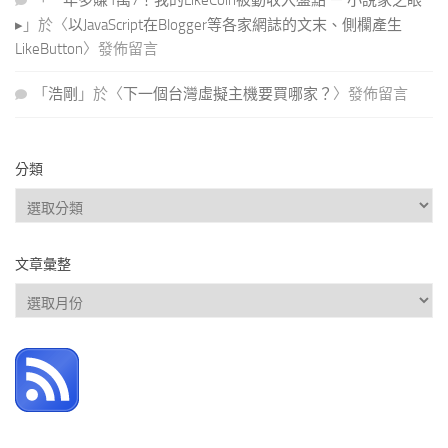
▸
」於〈
以JavaScript在Blogger等各家網誌的文末、側欄產生
LikeButton
〉發佈留言
「
浩剛
」於〈
下一個台灣虛擬主機要買哪家？
〉發佈留言
分類
分
類
文章彙整
文
章
彙
整