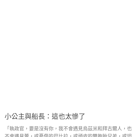
小公主與船長：這也太慘了
「執政官，要是沒有你，我不會遇見烏茲米和拜古爾人，也
不會遇見蕾，或憂傷的巴比拉，或頑皮的雙胞胎兄弟，或坦