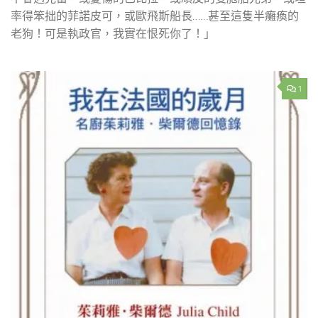
率得笨拙的菲諾皮可，或歐飛斯船長……甚至這隻半癱瘓的
老狗！可是執政官，我實在恨死你了！」
1