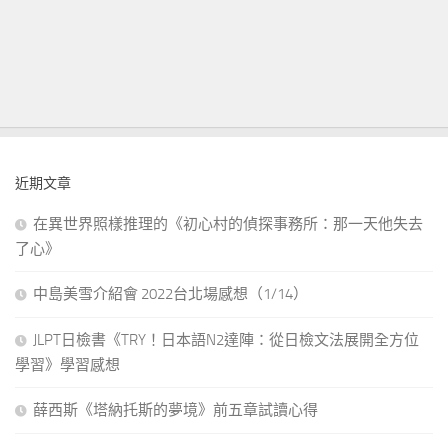
近期文章
在異世界照樣推理的《初心村的偵探事務所：那一天他失去
了心》
中島美雪介紹會 2022台北場感想（1/14）
JLPT日檢書《TRY！日本語N2達陣：從日檢文法展開全方位
學習》學習感想
薛西斯《塔納托斯的夢境》前五章試讀心得