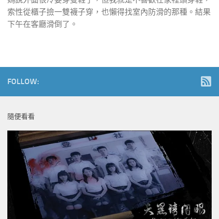
索性從櫃子撿一雙襪子穿，也懶得找室內防滑的那種。結果
下午在客廳滑倒了。
FOLLOW:
隨便看看