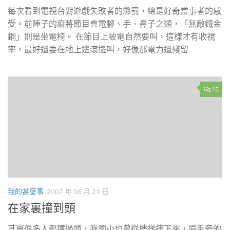
每次看到電視台對遊戲失敗者的懲罰，總是好奇當事者的感
受。前陣子的麻將節目會電腳、手、鼻子之類，「無敵鐵金
鋼」則是坐電椅。 在節目上被電自然要叫，這樣才有收視
率，最好還要在地上邊滾邊叫，好像那電力還殘留...
15
我的甚麼事
2007 年 06 月 21 日
在家裏撞到頭
其實很多人都撞過頭，我國小也曾從樓梯摔下來，眉毛旁的