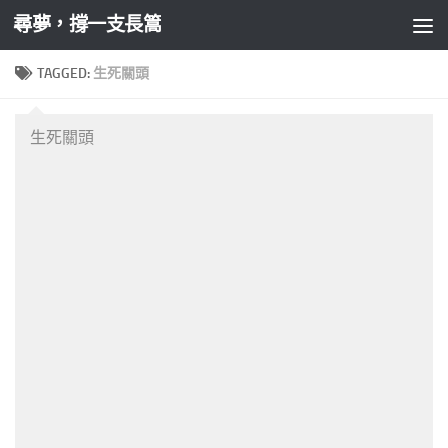
尋夢，撐一支長篙
Skip to content
TAGGED:
生死關頭
生死關頭