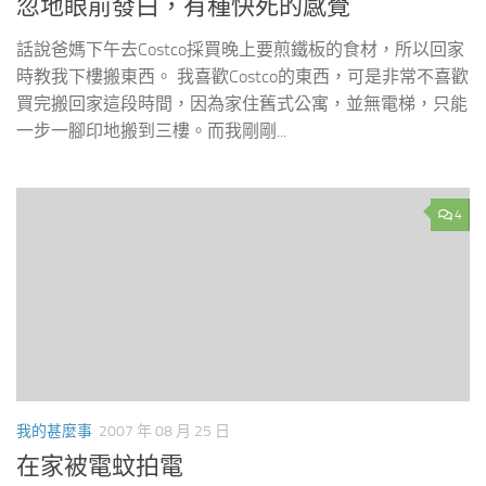
忽地眼前發白，有種快死的感覺
話說爸媽下午去Costco採買晚上要煎鐵板的食材，所以回家
時教我下樓搬東西。 我喜歡Costco的東西，可是非常不喜歡
買完搬回家這段時間，因為家住舊式公寓，並無電梯，只能
一步一腳印地搬到三樓。而我剛剛...
4
我的甚麼事
2007 年 08 月 25 日
在家被電蚊拍電