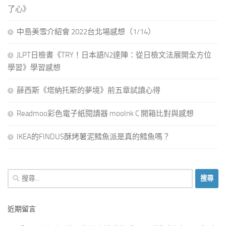
了心》
中島美雪介紹會 2022台北場感想（1/14）
JLPT日檢書《TRY！日本語N2達陣：從日檢文法展開全方位
學習》學習感想
薛西斯《塔納托斯的夢境》前五章試讀心得
Readmoo彩色電子紙閱讀器 mooInk C 開箱比對與感想
IKEA的FINDUS酥烤薯泥鱈魚派是真的鱈魚嗎？
搜
尋
關
近期留言
鍵
字: