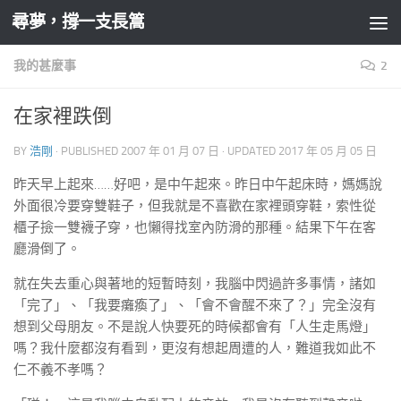
尋夢，撐一支長篙
Skip to content
我的甚麼事
2
在家裡跌倒
BY
浩剛
· PUBLISHED
2007 年 01 月 07 日
· UPDATED
2017 年 05 月 05 日
昨天早上起來……好吧，是中午起來。昨日中午起床時，媽媽說
外面很冷要穿雙鞋子，但我就是不喜歡在家裡頭穿鞋，索性從
櫃子撿一雙襪子穿，也懶得找室內防滑的那種。結果下午在客
廳滑倒了。
就在失去重心與著地的短暫時刻，我腦中閃過許多事情，諸如
「完了」、「我要癱瘓了」、「會不會醒不來了？」完全沒有
想到父母朋友。不是說人快要死的時候都會有「人生走馬燈」
嗎？我什麼都沒有看到，更沒有想起周遭的人，難道我如此不
仁不義不孝嗎？