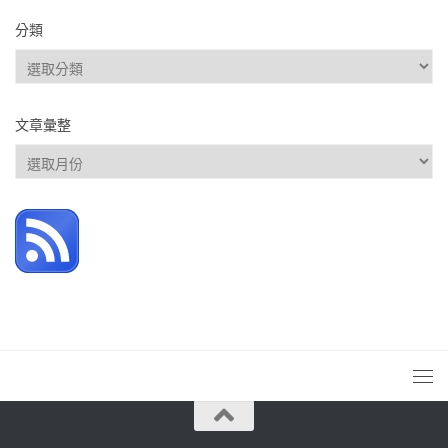
分類
分
類
文章彙整
文
章
彙
整