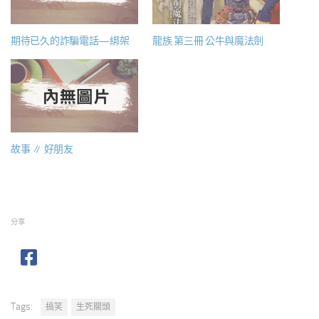
期待已久的詐騙電話—綁架
龍族 第三冊 公牛與魔法劍
故事 ∥ 好朋友
分享
Tags:
搞笑
生死關頭