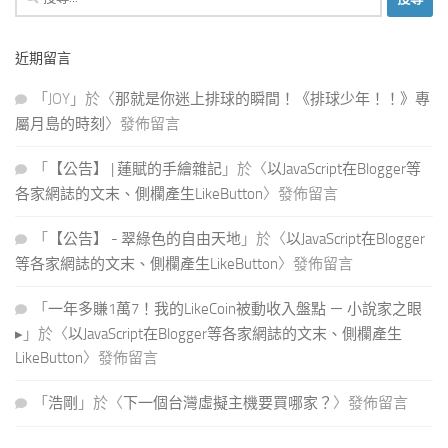
尋
關
近期留言
鍵
字:
「
JOY
」於〈
那就是你迷上排球的瞬間！《排球少年！！》專
屬月島的時刻
〉發佈留言
「
【公告】 | 蓮賦的手繪雜記
」於〈
以JavaScript在Blogger等
各家網誌的文末、側欄產生LikeButton
〉發佈留言
「
【公告】 - 翠綠色的自由天地
」於〈
以JavaScript在Blogger
等各家網誌的文末、側欄產生LikeButton
〉發佈留言
「
一年多賺1萬7！我的LikeCoin被動收入盤點 － 小說家之眼
▸
」於〈
以JavaScript在Blogger等各家網誌的文末、側欄產生
LikeButton
〉發佈留言
「
浩剛
」於〈
下一個台灣虛擬主機要買哪家？
〉發佈留言