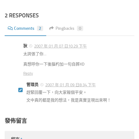
2 RESPONSES
Comments
2
Pingbacks
0
狄
2007 年 01 月 07 日10:29 下午
太誇張了你…
真想呼你一下後腦杓加一句自葬XD
Reply
管理员
2007 年 01 月 09 日8:34 下午
趕緊回覆一下，向大家報個平安。
文中真的都是我的想法，我是真實呈現出來啊！
發佈留言