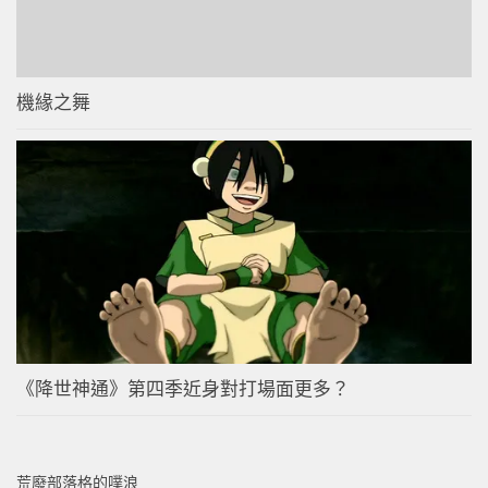
機緣之舞
《降世神通》第四季近身對打場面更多？
荒廢部落格的噗浪