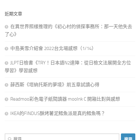
近期文章
在異世界照樣推理的《初心村的偵探事務所：那一天他失去
了心》
中島美雪介紹會 2022台北場感想（1/14）
JLPT日檢書《TRY！日本語N2達陣：從日檢文法展開全方位
學習》學習感想
薛西斯《塔納托斯的夢境》前五章試讀心得
Readmoo彩色電子紙閱讀器 mooInk C 開箱比對與感想
IKEA的FINDUS酥烤薯泥鱈魚派是真的鱈魚嗎？
搜