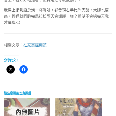
言之，我好好地活著！這真是太令我感動了。
我馬上衝到廚房泡一杯咖啡，卻發現右手比昨天酸，大腿也更
痛，難道就同跑完馬拉松隔天會鐵腿一樣？希望不會過幾天我
才癱瘓XD
相關文章：
在家裏撞到頭
分享此文：
這些您可能也有興趣