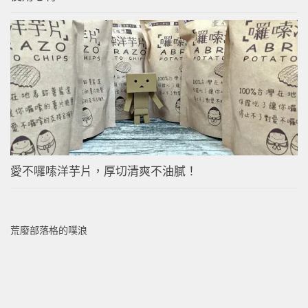
愛不囉嗦洋芋片，厚切清爽不油膩！
荒廢部落格的噗浪