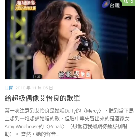
12
耳聞
2010 年 11 月 06 日
給超級偶像艾怡良的歌單
第一次注意到艾怡良是她唱Duffy的〈Mercy〉，聽到當下馬
上想到一堆想請她唱的歌，但腦中率先冒出來的是酒家女
Amy Winehouse的〈Rehab〉（想當初我還期待鍾舒祺唱
勒）。 當然，她的聲音...