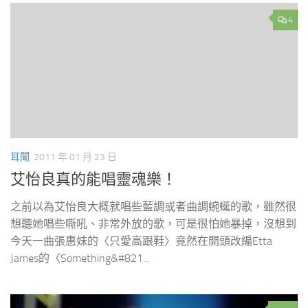
4
耳聞
2011 年 01 月 23 日
艾怡良真的能唱靈魂樂！
之前以為艾怡良大概就唱些藍調或者曲調蜿蜒的歌，雖然很
想聽她唱些嘶吼、非常外放的歌，可是很怕她暴掉，沒想到
今天一曲張惠妹的〈只愛高跟鞋〉竟然在開頭改編Etta
James的〈Something&#821...