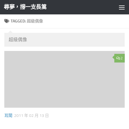
尋夢，撐一支長篙
Skip to content
TAGGED:
超級偶像
超級偶像
2
耳聞
2011 年 02 月 13 日