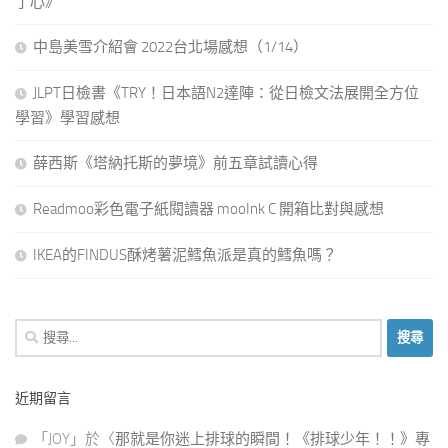
了心》
中島美雪介紹會 2022台北場感想（1/14）
JLPT日檢書《TRY！日本語N2達陣：從日檢文法展開全方位
學習》學習感想
薛西斯《塔納托斯的夢境》前五章試讀心得
Readmoo彩色電子紙閱讀器 mooInk C 開箱比對與感想
IKEA的FINDUS酥烤薯泥鱈魚派是真的鱈魚嗎？
搜
尋
關
近期留言
鍵
字:
「
JOY
」於〈
那就是你迷上排球的瞬間！《排球少年！！》專