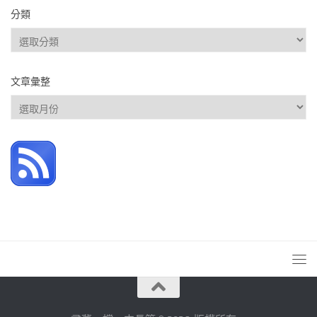
分類
分
類
文章彙整
文
章
彙
整