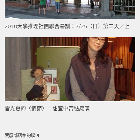
2010大學推理社團聯合暑訓：7/25（日）第二天／上
雷光夏的〈情節〉，甜蜜中帶點感嘆
荒廢部落格的噗浪