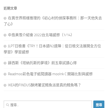
近期文章
在異世界照樣推理的《初心村的偵探事務所：那一天他失去
了心》
中島美雪介紹會 2022台北場感想（1/14）
JLPT日檢書《TRY！日本語N2達陣：從日檢文法展開全方位
學習》學習感想
薛西斯《塔納托斯的夢境》前五章試讀心得
Readmoo彩色電子紙閱讀器 mooInk C 開箱比對與感想
IKEA的FINDUS酥烤薯泥鱈魚派是真的鱈魚嗎？
搜