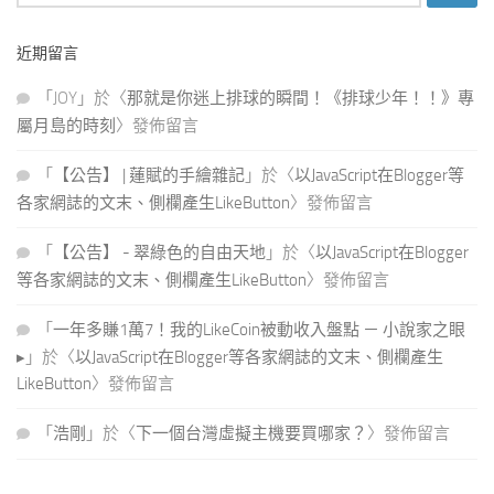
尋
關
近期留言
鍵
字:
「
JOY
」於〈
那就是你迷上排球的瞬間！《排球少年！！》專
屬月島的時刻
〉發佈留言
「
【公告】 | 蓮賦的手繪雜記
」於〈
以JavaScript在Blogger等
各家網誌的文末、側欄產生LikeButton
〉發佈留言
「
【公告】 - 翠綠色的自由天地
」於〈
以JavaScript在Blogger
等各家網誌的文末、側欄產生LikeButton
〉發佈留言
「
一年多賺1萬7！我的LikeCoin被動收入盤點 － 小說家之眼
▸
」於〈
以JavaScript在Blogger等各家網誌的文末、側欄產生
LikeButton
〉發佈留言
「
浩剛
」於〈
下一個台灣虛擬主機要買哪家？
〉發佈留言