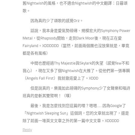
舊Nightwish的風格，也不適合Nightwish的中文翻譯：日暮頌
歌。
因為真的少了頌歌的感覺Orz。
話說，我本身是愛氣勢磅礡、規模宏大的Symphony Power
Metal，從Rhapsody開始，走到Dark Moor後，現在正在愛
Fairyland。XDDDDDD（當然，前面兩個團也沒放棄就是，畢竟
都是各有風格）
中間也歷經過Thy Majestie與Skylark的失望（感覺few不和
我心），現在又多了個Nightwish在大推了。從他們第一張專輯
（Angels Fall First）我就徹底愛上了。XDDD
但是說真的，樂風如此磅礡的Symphony少了女聲樂和唱詩
班真的是斬其雙臂啊！（嘆）
最後，我是怎麼找到您這篇的哩？嗯嗯……因為Google了
「Nightwish Sleeping Sun」這個詞，您的文章就出現了，還是
除了前面一堆英文文章之外的第一篇中文文章。XDDDDD
Reply