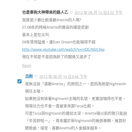
也是辜狗大神帶來的路人乙
2012 年 06 月 14 日3:22 下午
我算是少數比較喜歡Anette的人嗎?
07,08年的時候Anette的聲音的確是悲劇
基本上是在尖叫..
09年突飛猛進，連Ever Dream也能唱得不錯
http://www.youtube.com/watch?v=rnDCrNGV34o
現在不知是不是因為胖了的關係又退步了
Reply
浩剛
2012 年 06 月 14 日3:46 下午
我無法說「喜歡Anette」的原因之一，是因為她是Nightwish
現任主唱。
如果她沒有掛著Nightwish主唱的名號，老實說唱得也不差，
現場功力也不會一直被拿來跟Tarja比較。
可是Tarja與Nightwish的連結太深，Anette唱以前的歌只能說
「辛苦妳啦～」，再來屬於新Nightwish的幾張專輯、幾首好
聽歌曲，接受、喜歡Anette的人會越來越多。