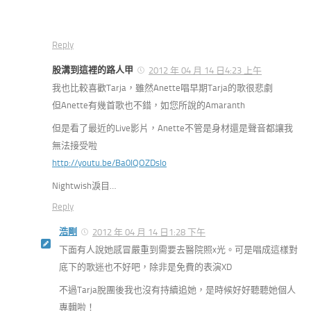
Reply
股溝到這裡的路人甲
2012 年 04 月 14 日4:23 上午
我也比較喜歡Tarja，雖然Anette唱早期Tarja的歌很悲劇
但Anette有幾首歌也不錯，如您所說的Amaranth
但是看了最近的Live影片，Anette不管是身材還是聲音都讓我
無法接受啦
http://youtu.be/Ba0IQOZDsIo
Nightwish淚目…
Reply
浩剛
2012 年 04 月 14 日1:28 下午
下面有人說她感冒嚴重到需要去醫院照x光。可是唱成這樣對
底下的歌迷也不好吧，除非是免費的表演XD
不過Tarja脫團後我也沒有持續追她，是時候好好聽聽她個人
專輯啦！