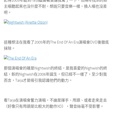
記得2005年聽到Tarja離團著實讓我驚了一下，但隔年找到的新
主唱聽起來也沒什麼不耐，想說只要音樂一樣，換人唱也沒差
吧。
這種想法在我看了2005年的The End Of An Era演唱會DVD後徹底
抹除。
那個演唱會的確是Nightwish的終結，是我喜愛的Nighwish的終
結，新的Nighwish在2006年誕生，但已經不一樣了。至少對我
而言，Tarja才是吸引我認識他們的動力。
看Tarja在演唱會奮力演唱，不論是揮手、甩頭、或者走來走去
（好像只有甩頭是比較大的動作XD），聲音絲毫不受影響。