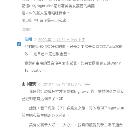
記憶中的NightWish是有著美美女高音的樂團
唱POP的新人沒事唱啥速金丫
嗚…嗚…把Tarja還來….來..來…
Reply
浩剛
2009 年 11 月 24 日1:44 上午
他們的新歌也有好聽的啦，只是新主唱去唱以前為Tarja寫的
歌……她自己一定也很害羞。
我對新主唱的聲音沒有太多感覺，如果要選我會去聽Within
Temptation。
山中聽海
2010 年 02 月 18 日8:16 下午
我是最近親戚狂推才開始聽Nightwish的，雖然很久之前就
已經知道有這個團了。XD
話說，看了您佬（？）這篇文之後，真的發現了Nightwish
前主唱和新主唱的巨大差別。
美聲女高音大好！（大心），我真的感覺到新主唱不適合