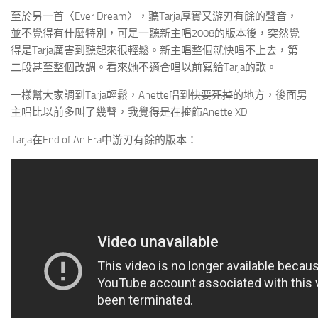
至於另一首〈Ever Dream〉，聽Tarja厚實又游刃有餘的聲音，
並不覺得有什麼特別，可是一聽新主唱2008的版本後，突然覺
得是Tarja厲害到聽起來很輕鬆。新主唱整個就快唱不上去，第
二段甚至整個改調。看來她不適合唱以前寫給Tarja的歌。
一樣幫大家調到Tarja輕鬆，Anette唱到
快要死掉
的地方，後面男
主唱比以前多叫了幾聲，我覺得是在掩飾Anette XD
Tarja在End of An Era中游刃有餘的版本：