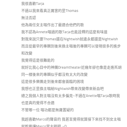
我很喜歡Tarja
不過以我來看真正厲害的昰Thomas
無法否認
他為兩任女主唱作出了最適合他們的歌
我不認為Annete唱過的歌Tarja也能詮釋的這麼有味道
對我來說只要Thomas還在Nightwish就遠永都還是Nightwish
而且從最早的專輯到後來換主唱後的專輯可以發現很多的進步
和改變
我覺得這是很難能的
就好比我心目中的神團Dreamtheater近幾年卻也像是走進死胡
同一樣後來的專輯似乎都沒有太大的改變
這是很多樂團走到後來都會面臨的困境
我想也正昰換主唱給Nightwish帶來改變帶來新血吧
總之我個人對主唱沒有太多偏見~不過在Anette唱Tarja歌時我
也是真的覺得不合適
不管哪一位 唱功都是無庸置疑的
我超喜歡Marco的聲音的 我甚至覺得就算接下來找不到女主唱
就乾脆讓Marco當主唱吧 :-D