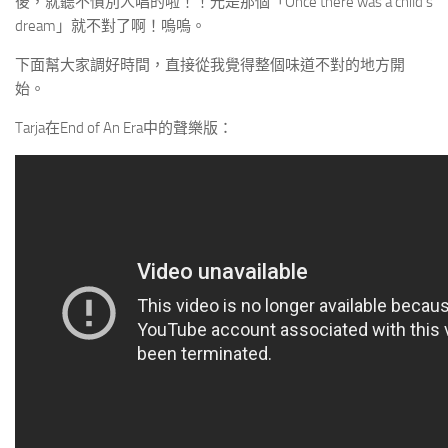
後，就聽不慣別人唱的啦！！光是那個「Once there was a child’s
dream」就不對了啊！嗚嗚。
下面幫大家調好時間，直接從我覺得整個味道不對的地方開
始。
Tarja在End of An Era中的聲樂版：