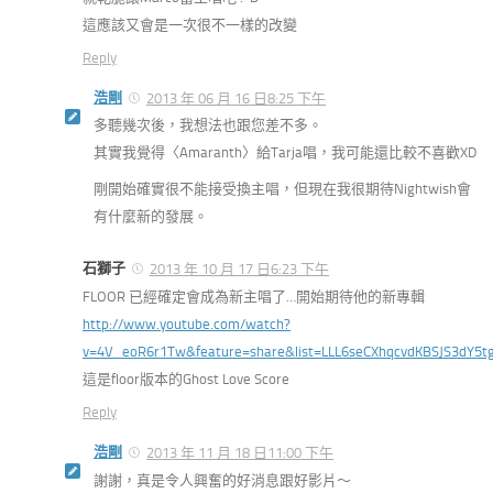
這應該又會是一次很不一樣的改變
Reply
浩剛
2013 年 06 月 16 日8:25 下午
多聽幾次後，我想法也跟您差不多。
其實我覺得〈Amaranth〉給Tarja唱，我可能還比較不喜歡XD
剛開始確實很不能接受換主唱，但現在我很期待Nightwish會
有什麼新的發展。
石獅子
2013 年 10 月 17 日6:23 下午
FLOOR 已經確定會成為新主唱了…開始期待他的新專輯
http://www.youtube.com/watch?
v=4V_eoR6r1Tw&feature=share&list=LLL6seCXhqcvdKBSJS3dY5t
這是floor版本的Ghost Love Score
Reply
浩剛
2013 年 11 月 18 日11:00 下午
謝謝，真是令人興奮的好消息跟好影片～