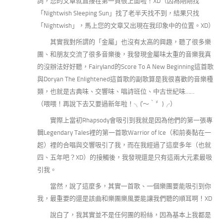
詞，您的文章就直接在第一頁很上面啦！XD（因為剛剛找
「Nightwish Sleeping Sun」找了老半天找不到，結果只找
「Nightwish」，馬上您的文章又出現在我印象中的位置。XD）
其實我對所謂的「金屬」也沒有太高的興趣，聽了很多樂
團、和朋友交流了很多音樂後，我發現金屬味太重的音樂我真
的沒辦法好好聽，Fairyland的Score To A New Beginning這首歌
與Doryan The Enlightened這首歌的副歌算是我很喜歡的音樂種
類，也就是古典味、交響味、唱詩班位、中古世紀味……
（喂喂！再說下去又要過新年啦！╮(′～‵〞)╭）
實際上當初Rhapsody會吸引到我就是因為他們的第一張專
輯Legendary Tales裡的第一首歌Warrior of Ice（和前奏黏在一
起）裡的合唱與交響吸引了我，而在我經過了這麼多年（也就
四、五年吧？XD）的接觸後，我發現還是只有這兩大元素最吸
引我。
當然，說了這麼多，其實一首歌、一個樂團要能吸引到你
我，最重要的還是該曲和樂團樂風要能讓我們聽的順耳啊！XD
說白了，我其實並不是任何團的粉絲，因為基本上我都是