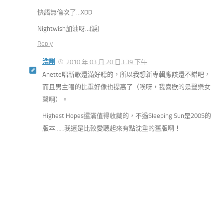
快語無倫次了…XDD
Nightwish加油呀…(淚)
Reply
浩剛
2010 年 03 月 20 日3:39 下午
Anette唱新歌還滿好聽的，所以我想新專輯應該還不錯吧，
而且男主唱的比重好像也提高了（唉呀，我喜歡的是聲樂女
聲啊）。
Highest Hopes還滿值得收藏的，不過Sleeping Sun是2005的
版本……我還是比較愛聽起來有點沈重的舊版啊！