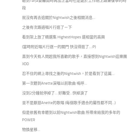
聽到Tarja要離開時再加上當時也是處於工作剛上路兼復學的時
段
就沒有再去追關於Nightwish之後相關消息…
之後有次路過唱片行逛了ㄧ下
看到架上放了精選集 HighestHopes 還相當的高興
(當時附近唱片行逐一的關門 快沒得逛了…:P)
直到今天有人問起我所喜歡的歌手，直接想到Nightwish這樂團
XDD
忍不住的網上尋找之後的Nightwish，於是看到了這篇…
第一次聽到Anette演唱以前歌曲 嗚呼…
沒到2分鐘就停掉了… 好難受…快掉淚了
並不是厭惡Anette的歌唱 (每個歌手適合的屬性都不同…)
但是依舊有幸聽到以前Nightwish歌曲 所帶來給我的多年的
POWER
物換星移…