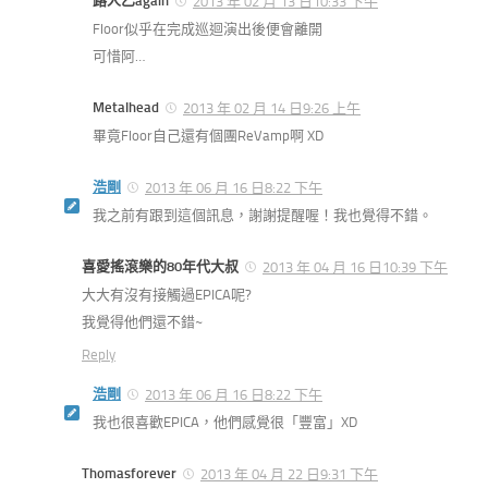
路人乙again
2013 年 02 月 13 日10:33 下午
Floor似乎在完成巡迴演出後便會離開
可惜阿…
Metalhead
2013 年 02 月 14 日9:26 上午
畢竟Floor自己還有個團ReVamp啊 XD
浩剛
2013 年 06 月 16 日8:22 下午
我之前有跟到這個訊息，謝謝提醒喔！我也覺得不錯。
喜愛搖滾樂的80年代大叔
2013 年 04 月 16 日10:39 下午
大大有沒有接觸過EPICA呢?
我覺得他們還不錯~
Reply
浩剛
2013 年 06 月 16 日8:22 下午
我也很喜歡EPICA，他們感覺很「豐富」XD
Thomasforever
2013 年 04 月 22 日9:31 下午