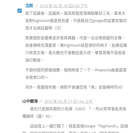
浩剛
2010 年 02 月 18 日9:40 下午
寫了這篇後，這篇就一直高居我部落格點擊前三名，看來大
家對Nightwish還是很有愛，不過我自己google的話要到第四
頁才出現這篇啊（汗）
其實我對金屬樂並非很有興趣，可是一旦出現我愛的女聲，
就會頓時充滿愛意，像Nightwish就是很好的例子，如果這團
只有男主唱，我大概也不會聽這麼久吧，畢竟男聲不容易直
接打動我。
不過你提的那幾個團，我剛剛查了一下，Rhapsody曲風還滿
合我胃口的～
另外，我還很年輕，絕對不會讓您用「佬」這個稱呼的XD
山中聽海
2010 年 02 月 21 日1:44 上午
我也只是個年輕的小毛頭（OAO）？，所以常常會亂用各
種稱呼（誤）XD。
話說我上一篇打錯了，我是直接Google「Nightwish」這個