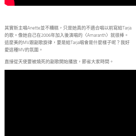
其實新主唱Anette並不糟糕，只是她真的不適合唱以前寫給Tarja
的歌。像她自己在2006年加入後演唱的〈Amaranth〉就很棒。
這麼美的MV跟副歌旋律，要是給Tarja唱會是什麼樣子呢？我好
愛這種MV的氛圍。
直接從天使要被燒死的副歌開始播放，節省大家時間。