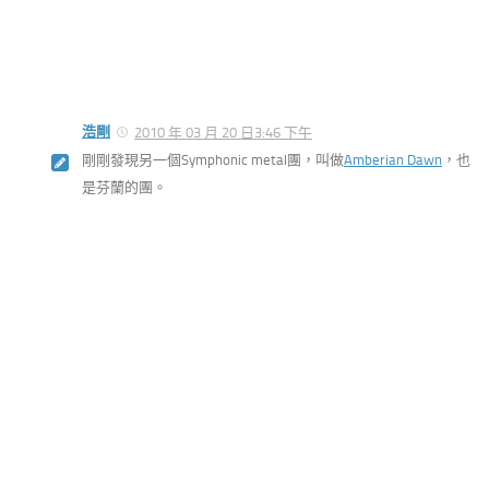
浩剛
2010 年 03 月 20 日3:46 下午
剛剛發現另一個Symphonic metal團，叫做
Amberian Dawn
，也
是芬蘭的團。