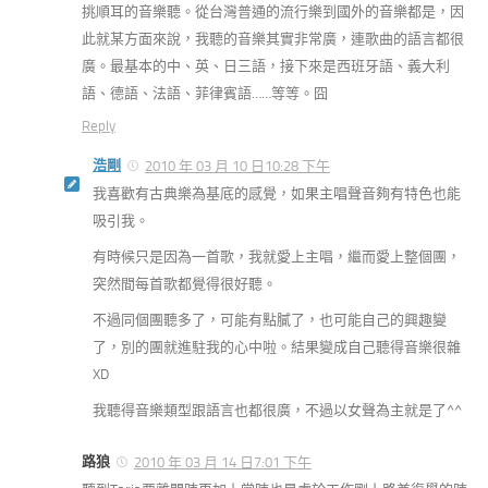
挑順耳的音樂聽。從台灣普通的流行樂到國外的音樂都是，因
此就某方面來說，我聽的音樂其實非常廣，連歌曲的語言都很
廣。最基本的中、英、日三語，接下來是西班牙語、義大利
語、德語、法語、菲律賓語……等等。囧
Reply
浩剛
2010 年 03 月 10 日10:28 下午
我喜歡有古典樂為基底的感覺，如果主唱聲音夠有特色也能
吸引我。
有時候只是因為一首歌，我就愛上主唱，繼而愛上整個團，
突然間每首歌都覺得很好聽。
不過同個團聽多了，可能有點膩了，也可能自己的興趣變
了，別的團就進駐我的心中啦。結果變成自己聽得音樂很雜
XD
我聽得音樂類型跟語言也都很廣，不過以女聲為主就是了^^
路狼
2010 年 03 月 14 日7:01 下午