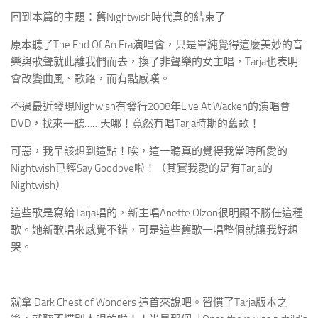
回到本篇的主題：舊Nightwish時代真的結束了
原本聽了The End Of An Era演唱會，只是單純覺得這麼美妙的音
樂與歌聲就此離我們而去，換了非聲樂的女主唱，Tarja也表明
會改變曲風、歌路，而有點感嘆。
不過最近發現Nighwish有發行2008年Live At Wacken的演唱會
DVD，找來一聽……天哪！竟然有唱Tarja時期的舊歌！
可惡，我早該想到這點！唉，這一聽真的覺得我當時所愛的
Nightwish已經Say Goodbye啦！（其實我愛的是有Tarja的
Nightwish）
這些歌是寫給Tarja唱的，新主唱Anette Olzon很明顯不勝任這種
歌。她新歌唱來感覺不錯，可是這些舊歌一唱整個就讓我好想
哭。
就拿 Dark Chest of Wonders 這首來說吧。習慣了Tarja版本之