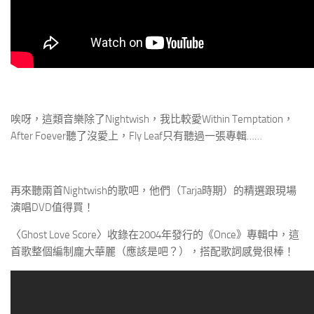
唉呀，這類音樂除了Nightwish，我比較愛Within Temptation，
After Foever聽了沒愛上，Fly Leaf只有聽過一張專輯……
再來聽兩首Nightwish的歌吧，他們（Tarja時期）的精選跟現場
演唱DVD值得買！
〈Ghost Love Score〉收錄在2004年發行的《Once》專輯中，這
首歌整個編制龐大華麗（應該是吧？），搭配歌詞感覺很棒！