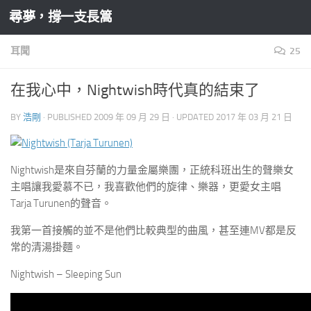
尋夢，撐一支長篙
Skip to content
耳聞
25
在我心中，Nightwish時代真的結束了
BY
浩剛
· PUBLISHED
2009 年 09 月 29 日
· UPDATED
2017 年 03 月 21 日
Nightwish是來自芬蘭的力量金屬樂團，正統科班出生的聲樂女
主唱讓我愛慕不已，我喜歡他們的旋律、樂器，更愛女主唱
Tarja Turunen的聲音。
我第一首接觸的並不是他們比較典型的曲風，甚至連MV都是反
常的清湯掛麵。
Nightwish – Sleeping Sun