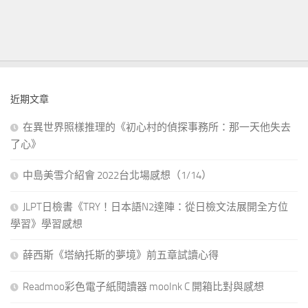
近期文章
在異世界照樣推理的《初心村的偵探事務所：那一天他失去
了心》
中島美雪介紹會 2022台北場感想（1/14）
JLPT日檢書《TRY！日本語N2達陣：從日檢文法展開全方位
學習》學習感想
薛西斯《塔納托斯的夢境》前五章試讀心得
Readmoo彩色電子紙閱讀器 mooInk C 開箱比對與感想