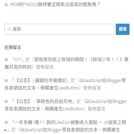
IKEA的FINDUS酥烤薯泥鱈魚派是真的鱈魚嗎？
搜
尋
關
近期留言
鍵
字:
「
JOY
」於〈
那就是你迷上排球的瞬間！《排球少年！！》專
屬月島的時刻
〉發佈留言
「
【公告】 | 蓮賦的手繪雜記
」於〈
以JavaScript在Blogger等
各家網誌的文末、側欄產生LikeButton
〉發佈留言
「
【公告】 - 翠綠色的自由天地
」於〈
以JavaScript在Blogger
等各家網誌的文末、側欄產生LikeButton
〉發佈留言
「
一年多賺1萬7！我的LikeCoin被動收入盤點 － 小說家之眼
▸
」於〈
以JavaScript在Blogger等各家網誌的文末、側欄產生