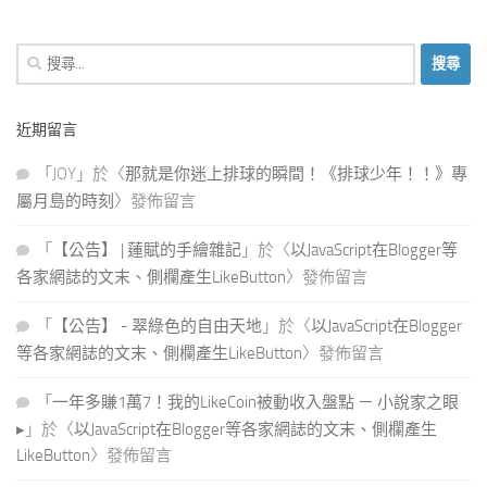
搜
尋
關
近期留言
鍵
字:
「
JOY
」於〈
那就是你迷上排球的瞬間！《排球少年！！》專
屬月島的時刻
〉發佈留言
「
【公告】 | 蓮賦的手繪雜記
」於〈
以JavaScript在Blogger等
各家網誌的文末、側欄產生LikeButton
〉發佈留言
「
【公告】 - 翠綠色的自由天地
」於〈
以JavaScript在Blogger
等各家網誌的文末、側欄產生LikeButton
〉發佈留言
「
一年多賺1萬7！我的LikeCoin被動收入盤點 － 小說家之眼
▸
」於〈
以JavaScript在Blogger等各家網誌的文末、側欄產生
LikeButton
〉發佈留言