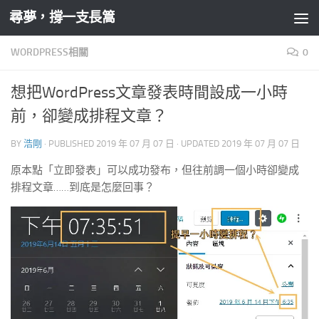
尋夢，撐一支長篙
Skip to content
WORDPRESS相關
0
想把WordPress文章發表時間設成一小時
前，卻變成排程文章？
BY
浩剛
· PUBLISHED
2019 年 07 月 07 日
· UPDATED
2019 年 07 月 07 日
原本點「立即發表」可以成功發布，但往前調一個小時卻變成
排程文章……到底是怎麼回事？