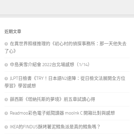
近期文章
在異世界照樣推理的《初心村的偵探事務所：那一天他失去
了心》
中島美雪介紹會 2022台北場感想（1/14）
JLPT日檢書《TRY！日本語N2達陣：從日檢文法展開全方位
學習》學習感想
薛西斯《塔納托斯的夢境》前五章試讀心得
Readmoo彩色電子紙閱讀器 mooInk C 開箱比對與感想
IKEA的FINDUS酥烤薯泥鱈魚派是真的鱈魚嗎？