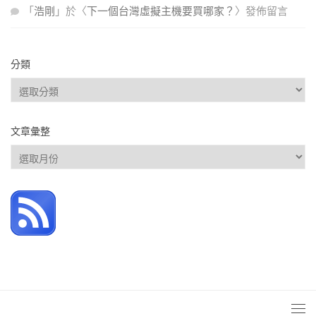
「
浩剛
」於〈
下一個台灣虛擬主機要買哪家？
〉發佈留言
分類
分
類
文章彙整
文
章
彙
整