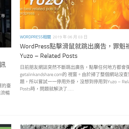
WORDPRESS相關
2019 年 06 月 03 日
WordPress點擊滑鼠就跳出廣告，罪魁
Yuzo – Related Posts
訊
日前朋友網誌突然不斷跳出廣告，點擊任何地方都會
getalinkandshare.com的 視窗。由於掃了整個網站沒
題，所以嘗試一一停用外掛，沒想到停用到Yuzo – Rela
運的臺
Posts時，問題就解決了……
站流暢