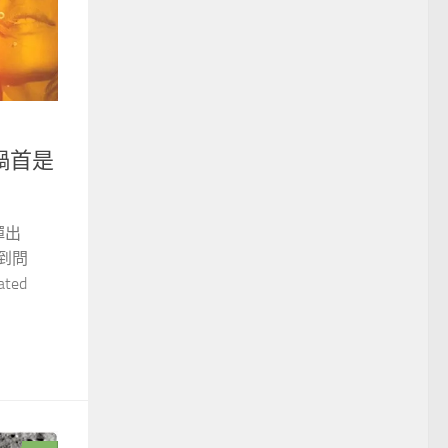
禍首是
彈出
查到問
ted