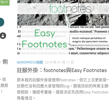
25
末、側
WORDPRESS相關
2019 年 01 月 11 日
註腳外掛：footnotes與Easy Footnotes
法，就
原本我的註腳外掛是使用footnotes，但它上次更新是
主題原
近期也沒有回應大家發現的bug，跟我目前的佈景主題
囉！
很相容，幾經考量後，還是決定先改用Easy Footnote
再看情況。