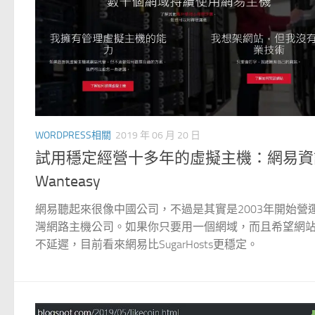
WORDPRESS相關
2019 年 06 月 20 日
試用穩定經營十多年的虛擬主機：網易資
Wanteasy
網易聽起來很像中國公司，不過是其實是2003年開始營
灣網路主機公司。如果你只要用一個網域，而且希望網
不延遲，目前看來網易比SugarHosts更穩定。