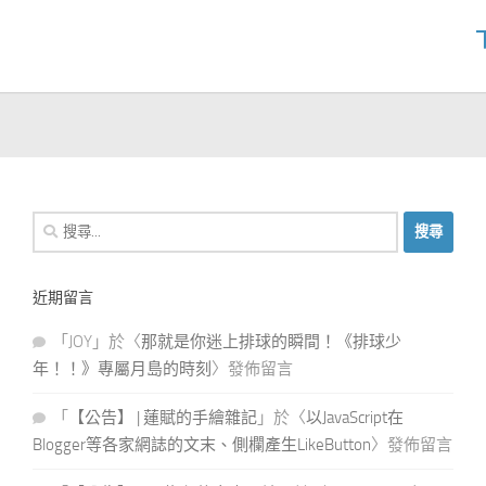
搜
尋
關
近期留言
鍵
字:
「
JOY
」於〈
那就是你迷上排球的瞬間！《排球少
年！！》專屬月島的時刻
〉發佈留言
「
【公告】 | 蓮賦的手繪雜記
」於〈
以JavaScript在
Blogger等各家網誌的文末、側欄產生LikeButton
〉發佈留言