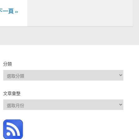
下一頁 »
分類
分
類
文章彙整
文
章
彙
整