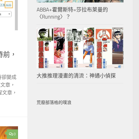
ABBA+霍爾斯特=莎拉布萊曼的
〈Running〉？
時前，
大推推理漫畫的清流：神通小偵探
時卻變成
完文章，
程文章，
荒廢部落格的噗浪
0