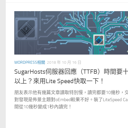
WORDPRESS相關
2018 年 10 月 16 日
SugarHosts伺服器回應（TTFB）時間要
以上？來用Lite Speed快取一下！
朋友表示他有幾篇文章讀取特別慢，讀完都要10幾秒，
對發現是佈景主題對oEmbed較果不好。裝了LiteSpeed Ca
間從10幾秒變成1秒內讀完！