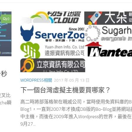
0
十秒
WORDPRESS相關
2017 年 05 月 13 日
下一個台灣虛擬主機要買哪家？
交叉比
高二時將部落格架在親戚公司，當時使用免資料庫的Bo
che瞬
Blog1，一直到2007年才換成DB版的Bo-Blog並將網
中主機，而後在2009年進入Wordpress的世界，最後在
9月27...