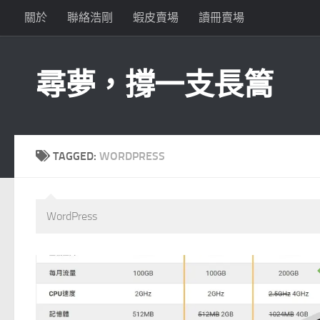
關於
聯絡浩剛
蝦皮賣場
讀冊賣場
Skip to content
尋夢，撐一支長篙
TAGGED:
WORDPRESS
WordPress