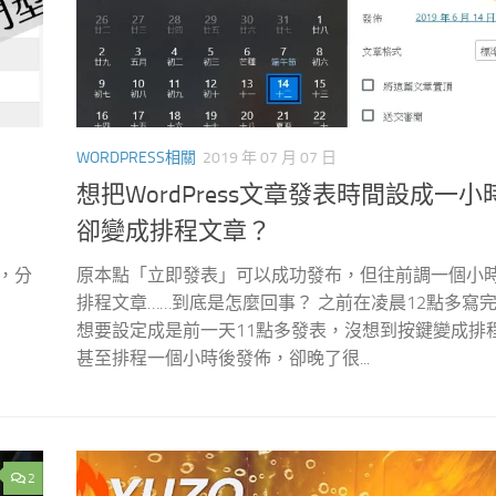
WORDPRESS相關
2019 年 07 月 07 日
想把WordPress文章發表時間設成一小
卻變成排程文章？
了，分
原本點「立即發表」可以成功發布，但往前調一個小
排程文章……到底是怎麼回事？ 之前在凌晨12點多寫
想要設定成是前一天11點多發表，沒想到按鍵變成排
甚至排程一個小時後發佈，卻晚了很...
2