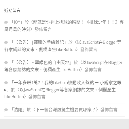
關
近期留言
鍵
字:
「
JOY
」於〈
那就是你迷上排球的瞬間！《排球少年！！》專
屬月島的時刻
〉發佈留言
「
【公告】 | 蓮賦的手繪雜記
」於〈
以JavaScript在Blogger等
各家網誌的文末、側欄產生LikeButton
〉發佈留言
「
【公告】 - 翠綠色的自由天地
」於〈
以JavaScript在Blogger
等各家網誌的文末、側欄產生LikeButton
〉發佈留言
「
一年多賺1萬7！我的LikeCoin被動收入盤點 － 小說家之眼
▸
」於〈
以JavaScript在Blogger等各家網誌的文末、側欄產生
LikeButton
〉發佈留言
「
浩剛
」於〈
下一個台灣虛擬主機要買哪家？
〉發佈留言