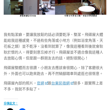
我有點潔癖，要讓我放鬆的話必須要乾淨、整潔。飛碟屋大體
能給我這種感覺，不過有些角落或小地方（例如浴室角落、天
花板之類）並不乾淨，沒看到就算了，像我這種看到後就會耿
耿於懷的人，得要刻意忘掉才行。飛碟屋並不適合像我這種人
去放鬆心情，但是跟一群朋友去的話，絕對很開心！
飛碟屋整體而言很讚，小朋友去應該會很開心，除了客廳很大
外，外面也可以跑來跑去，再不然騎腳踏車到處逛也很愜意。
飛碟屋內部的照片，
官網
跟
台東民宿網
很多，跟實際上差
不多，我就不多貼了。
分享此文：