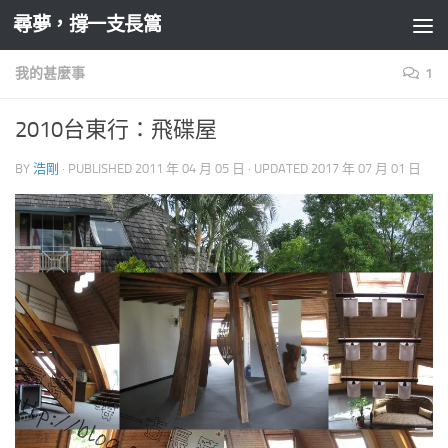
尋夢，撐一支長篙
Skip to content
我的甚麼事
1
2010台東行：飛碟屋
BY
浩剛
· PUBLISHED
2011 年 04 月 05 日
· UPDATED
2017 年 07 月 01 日