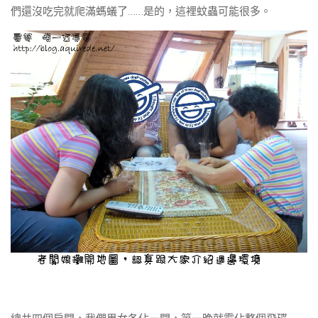
們還沒吃完就爬滿螞蟻了……是的，這裡蚊蟲可能很多。