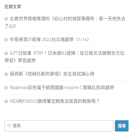
近期文章
在異世界照樣推理的《初心村的偵探事務所：那一天他失去
了心》
中島美雪介紹會 2022台北場感想（1/14）
JLPT日檢書《TRY！日本語N2達陣：從日檢文法展開全方位
學習》學習感想
薛西斯《塔納托斯的夢境》前五章試讀心得
Readmoo彩色電子紙閱讀器 mooInk C 開箱比對與感想
IKEA的FINDUS酥烤薯泥鱈魚派是真的鱈魚嗎？
搜
尋