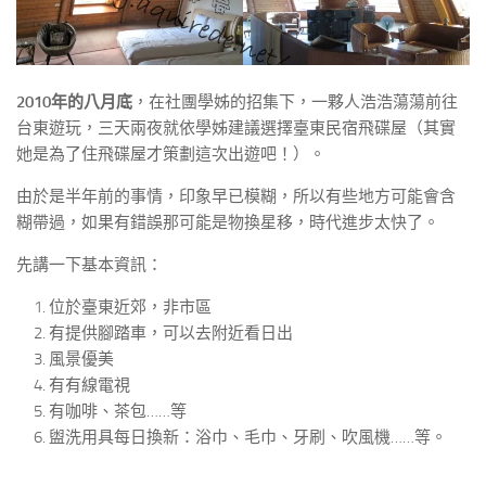
2010年的八月底
，在社團學姊的招集下，一夥人浩浩蕩蕩前往
台東遊玩，三天兩夜就依學姊建議選擇臺東民宿飛碟屋（其實
她是為了住飛碟屋才策劃這次出遊吧！）。
由於是半年前的事情，印象早已模糊，所以有些地方可能會含
糊帶過，如果有錯誤那可能是物換星移，時代進步太快了。
先講一下基本資訊：
位於臺東近郊，非市區
有提供腳踏車，可以去附近看日出
風景優美
有有線電視
有咖啡、茶包……等
盥洗用具每日換新：浴巾、毛巾、牙刷、吹風機……等。