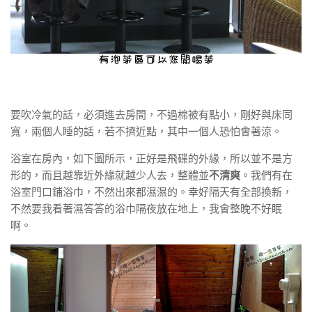
要吹冷氣的話，必須進去房間，不過棉被有點小，剛好與床同
寬，兩個人睡的話，若不擠近點，其中一個人恐怕會著涼。
浴室在房內，如下圖所示，正好是飛碟的外緣，所以並不是方
形的，而且越靠近外緣就越少人去，整體並
不清爽
。我們有在
浴室門口鋪浴巾，不然出來都濕濕的。幸好隔天有全部換新，
不然要我看著濕答答的浴巾隔夜放在地上，我會整晚不好眠
啊。