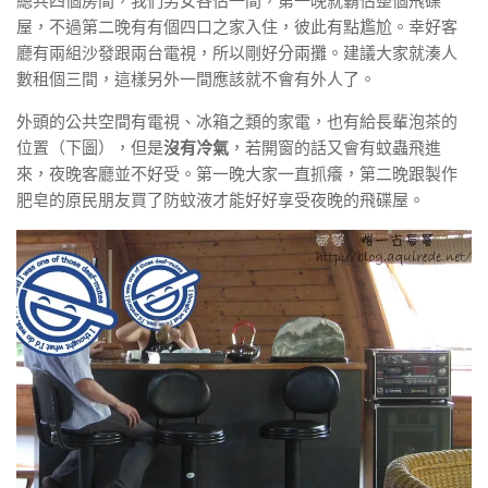
總共四個房間，我們男女各佔一間，第一晚就霸佔整個飛碟
屋，不過第二晚有有個四口之家入住，彼此有點尷尬。幸好客
廳有兩組沙發跟兩台電視，所以剛好分兩攤。建議大家就湊人
數租個三間，這樣另外一間應該就不會有外人了。
外頭的公共空間有電視、冰箱之類的家電，也有給長輩泡茶的
位置（下圖），但是
沒有冷氣
，若開窗的話又會有蚊蟲飛進
來，夜晚客廳並不好受。第一晚大家一直抓癢，第二晚跟製作
肥皂的原民朋友買了防蚊液才能好好享受夜晚的飛碟屋。