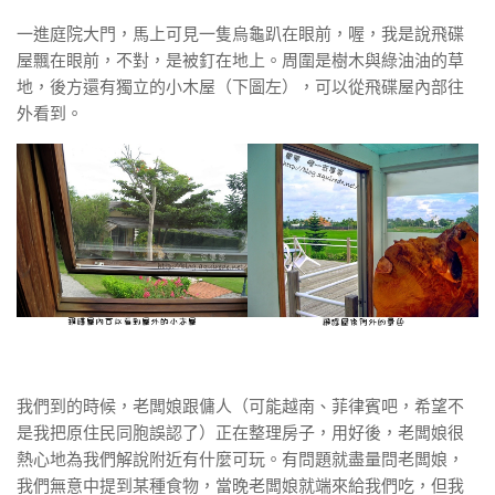
一進庭院大門，馬上可見一隻烏龜趴在眼前，喔，我是說飛碟
屋飄在眼前，不對，是被釘在地上。周圍是樹木與綠油油的草
地，後方還有獨立的小木屋（下圖左），可以從飛碟屋內部往
外看到。
我們到的時候，老闆娘跟傭人（可能越南、菲律賓吧，希望不
是我把原住民同胞誤認了）正在整理房子，用好後，老闆娘很
熱心地為我們解說附近有什麼可玩。有問題就盡量問老闆娘，
我們無意中提到某種食物，當晚老闆娘就端來給我們吃，但我