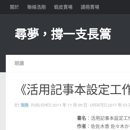
關於
聯絡浩剛
蝦皮賣場
讀冊賣場
Skip to content
尋夢，撐一支長篙
眼讀
《活用記事本設定工
BY
浩剛
· PUBLISHED
2011 年 11 月 09 日
· UPDATED
2017 年 03 
書名
：活用記事本設定工
作者
：佐佐木香 佐々木か