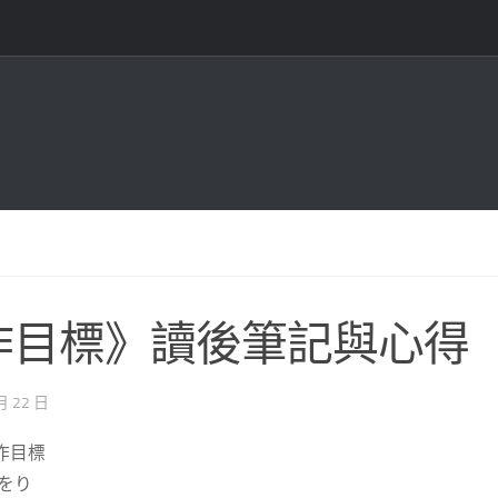
作目標》讀後筆記與心得
月 22 日
作目標
をり