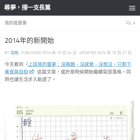
尋夢，撐一支長篙
Skip to content
我的甚麼事
4
2014年的新開始
BY
浩剛
· PUBLISHED
2014 年 10 月 24 日
· UPDATED
2014 年 10 月 27 日
今天看到〈
上班族的噩夢：沒興趣、沒感覺、沒想法，只剩下
美食與自拍
〉這篇文章，或許是時候開始繼續寫部落格，同
時也讓生活步入軌道了。