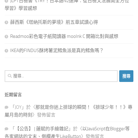
JLPT日檢書《TRY！日本語N2達陣：從日檢文法展開全方位
學習》學習感想
薛西斯《塔納托斯的夢境》前五章試讀心得
Readmoo彩色電子紙閱讀器 mooInk C 開箱比對與感想
IKEA的FINDUS酥烤薯泥鱈魚派是真的鱈魚嗎？
搜
尋
關
近期留言
鍵
字:
「
JOY
」於〈
那就是你迷上排球的瞬間！《排球少年！！》專
屬月島的時刻
〉發佈留言
「
【公告】 | 蓮賦的手繪雜記
」於〈
以JavaScript在Blogger等
各家網誌的文末、側欄產生LikeButton
〉發佈留言