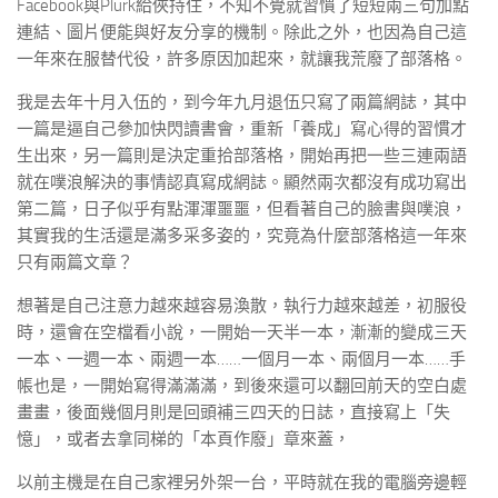
Facebook與Plurk給俠持住，不知不覺就習慣了短短兩三句加點
連結、圖片便能與好友分享的機制。除此之外，也因為自己這
一年來在服替代役，許多原因加起來，就讓我荒廢了部落格。
我是去年十月入伍的，到今年九月退伍只寫了兩篇網誌，其中
一篇是逼自己參加快閃讀書會，重新「養成」寫心得的習慣才
生出來，另一篇則是決定重拾部落格，開始再把一些三連兩語
就在噗浪解決的事情認真寫成網誌。顯然兩次都沒有成功寫出
第二篇，日子似乎有點渾渾噩噩，但看著自己的臉書與噗浪，
其實我的生活還是滿多采多姿的，究竟為什麼部落格這一年來
只有兩篇文章？
想著是自己注意力越來越容易渙散，執行力越來越差，初服役
時，還會在空檔看小說，一開始一天半一本，漸漸的變成三天
一本、一週一本、兩週一本……一個月一本、兩個月一本……手
帳也是，一開始寫得滿滿滿，到後來還可以翻回前天的空白處
畫畫，後面幾個月則是回頭補三四天的日誌，直接寫上「失
憶」，或者去拿同梯的「本頁作廢」章來蓋，
以前主機是在自己家裡另外架一台，平時就在我的電腦旁邊輕