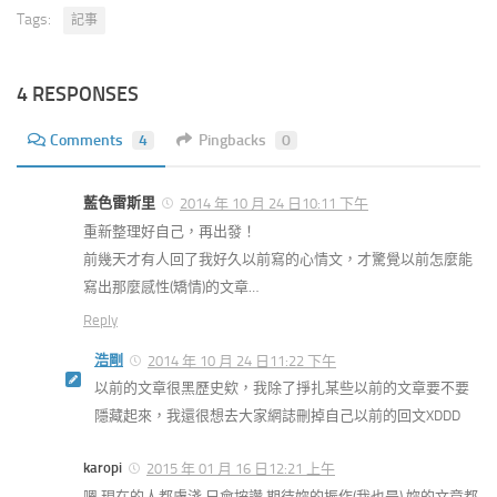
Tags:
記事
4 RESPONSES
Comments
4
Pingbacks
0
藍色雷斯里
2014 年 10 月 24 日10:11 下午
重新整理好自己，再出發！
前幾天才有人回了我好久以前寫的心情文，才驚覺以前怎麼能
寫出那麼感性(矯情)的文章…
Reply
浩剛
2014 年 10 月 24 日11:22 下午
以前的文章很黑歷史欸，我除了掙扎某些以前的文章要不要
隱藏起來，我還很想去大家網誌刪掉自己以前的回文XDDD
karopi
2015 年 01 月 16 日12:21 上午
嗯 現在的人都膚淺 只會按讚 期待妳的振作(我也是) 妳的文章都