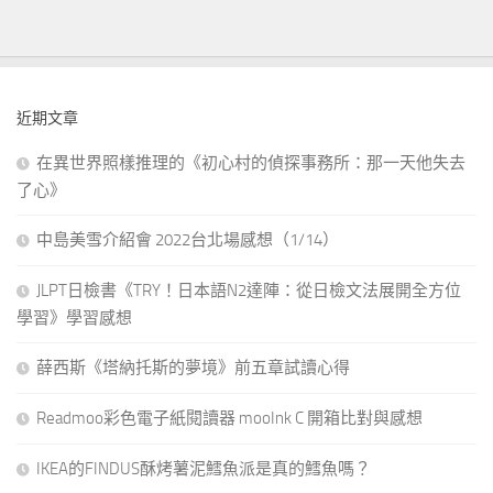
近期文章
在異世界照樣推理的《初心村的偵探事務所：那一天他失去
了心》
中島美雪介紹會 2022台北場感想（1/14）
JLPT日檢書《TRY！日本語N2達陣：從日檢文法展開全方位
學習》學習感想
薛西斯《塔納托斯的夢境》前五章試讀心得
Readmoo彩色電子紙閱讀器 mooInk C 開箱比對與感想
IKEA的FINDUS酥烤薯泥鱈魚派是真的鱈魚嗎？