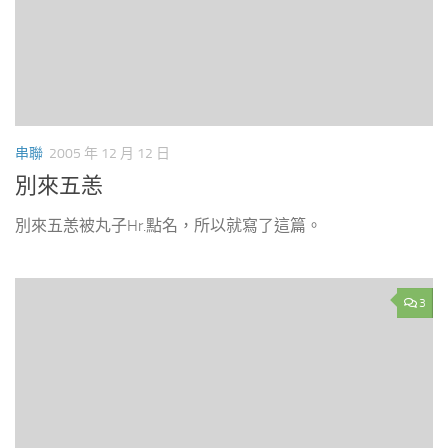
串聯
2005 年 12 月 12 日
別來五恙
別來五恙被丸子Hr.點名，所以就寫了這篇。
3