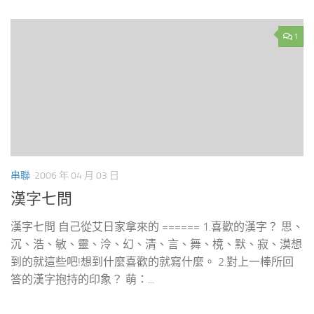
1
串聯
2006 年 04 月 03 日
漢字七問
漢字七問 自己從艾日家拿來的 ====== 1.喜歡的漢字？ 思、
沉、浩、敏、靈、泠、幻、清、言、舞、樈、默、寂、漠想
到的就這些吧!想到什麼喜歡的就寫什麼。 2.對上一棒所回
答的漢字抱持的印象？ 萌：...