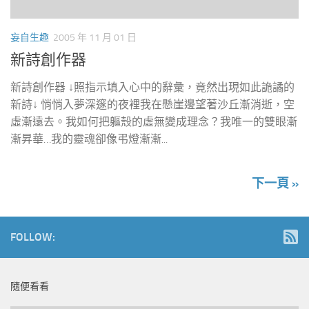
妄自生趣
2005 年 11 月 01 日
新詩創作器
新詩創作器 ↓照指示填入心中的辭彙，竟然出現如此詭譎的
新詩↓ 悄悄入夢深邃的夜裡我在懸崖邊望著沙丘漸消逝，空
虛漸遠去。我如何把軀殼的虛無變成理念？我唯一的雙眼漸
漸昇華…我的靈魂卻像弔燈漸漸...
下一頁 »
FOLLOW:
隨便看看