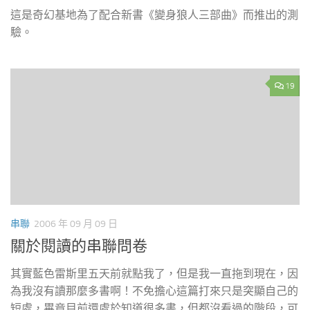
這是奇幻基地為了配合新書《變身狼人三部曲》而推出的測
驗。
19
串聯
2006 年 09 月 09 日
關於閱讀的串聯問卷
其實藍色雷斯里五天前就點我了，但是我一直拖到現在，因
為我沒有讀那麼多書啊！不免擔心這篇打來只是突顯自己的
短處，畢竟目前還處於知道很多書，但都沒看過的階段，可