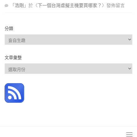
「
浩剛
」於〈
下一個台灣虛擬主機要買哪家？
〉發佈留言
分類
分
類
文章彙整
文
章
彙
整