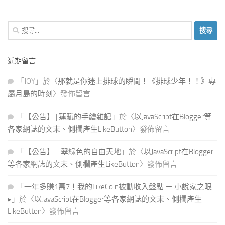
搜
尋
關
近期留言
鍵
字:
「
JOY
」於〈
那就是你迷上排球的瞬間！《排球少年！！》專
屬月島的時刻
〉發佈留言
「
【公告】 | 蓮賦的手繪雜記
」於〈
以JavaScript在Blogger等
各家網誌的文末、側欄產生LikeButton
〉發佈留言
「
【公告】 - 翠綠色的自由天地
」於〈
以JavaScript在Blogger
等各家網誌的文末、側欄產生LikeButton
〉發佈留言
「
一年多賺1萬7！我的LikeCoin被動收入盤點 － 小說家之眼
▸
」於〈
以JavaScript在Blogger等各家網誌的文末、側欄產生
LikeButton
〉發佈留言