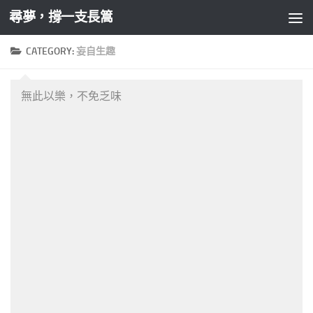
尋夢，撐一支長篙
Skip to content
CATEGORY:
妄自生趣
無此以樂，不免乏味