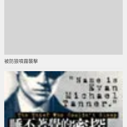
被防狼噴霧襲擊