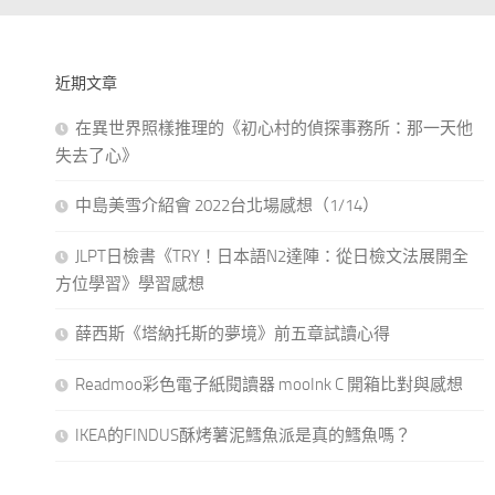
近期文章
在異世界照樣推理的《初心村的偵探事務所：那一天他
失去了心》
中島美雪介紹會 2022台北場感想（1/14）
JLPT日檢書《TRY！日本語N2達陣：從日檢文法展開全
方位學習》學習感想
薛西斯《塔納托斯的夢境》前五章試讀心得
Readmoo彩色電子紙閱讀器 mooInk C 開箱比對與感想
IKEA的FINDUS酥烤薯泥鱈魚派是真的鱈魚嗎？