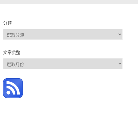
分類
分
類
文章彙整
文
章
彙
整