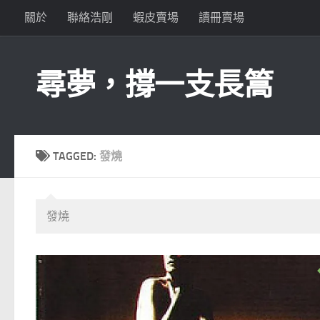
關於
聯絡浩剛
蝦皮賣場
讀冊賣場
Skip to content
尋夢，撐一支長篙
TAGGED:
發燒
發燒