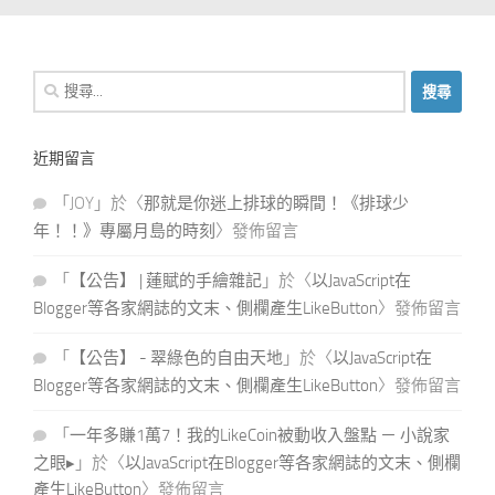
搜
尋
關
近期留言
鍵
字:
「
JOY
」於〈
那就是你迷上排球的瞬間！《排球少
年！！》專屬月島的時刻
〉發佈留言
「
【公告】 | 蓮賦的手繪雜記
」於〈
以JavaScript在
Blogger等各家網誌的文末、側欄產生LikeButton
〉發佈留言
「
【公告】 - 翠綠色的自由天地
」於〈
以JavaScript在
Blogger等各家網誌的文末、側欄產生LikeButton
〉發佈留言
「
一年多賺1萬7！我的LikeCoin被動收入盤點 － 小說家
之眼▸
」於〈
以JavaScript在Blogger等各家網誌的文末、側欄
產生LikeButton
〉發佈留言