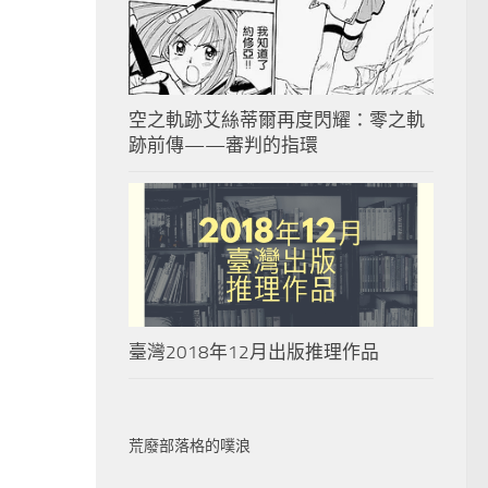
空之軌跡艾絲蒂爾再度閃耀：零之軌
跡前傳——審判的指環
臺灣2018年12月出版推理作品
荒廢部落格的噗浪