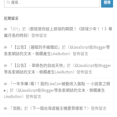
搜
尋
關
近期留言
鍵
字:
「
JOY
」於〈
那就是你迷上排球的瞬間！《排球少年！！》專
屬月島的時刻
〉發佈留言
「
【公告】 | 蓮賦的手繪雜記
」於〈
以JavaScript在Blogger等
各家網誌的文末、側欄產生LikeButton
〉發佈留言
「
【公告】 - 翠綠色的自由天地
」於〈
以JavaScript在Blogger
等各家網誌的文末、側欄產生LikeButton
〉發佈留言
「
一年多賺1萬7！我的LikeCoin被動收入盤點 － 小說家之眼
▸
」於〈
以JavaScript在Blogger等各家網誌的文末、側欄產生
LikeButton
〉發佈留言
「
浩剛
」於〈
下一個台灣虛擬主機要買哪家？
〉發佈留言