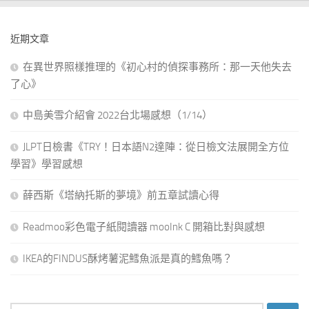
近期文章
在異世界照樣推理的《初心村的偵探事務所：那一天他失去
了心》
中島美雪介紹會 2022台北場感想（1/14）
JLPT日檢書《TRY！日本語N2達陣：從日檢文法展開全方位
學習》學習感想
薛西斯《塔納托斯的夢境》前五章試讀心得
Readmoo彩色電子紙閱讀器 mooInk C 開箱比對與感想
IKEA的FINDUS酥烤薯泥鱈魚派是真的鱈魚嗎？