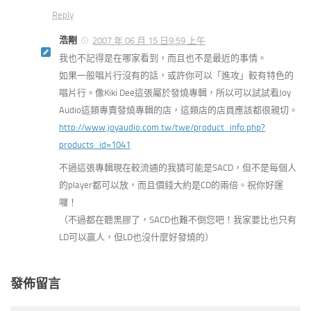
Reply
浩剛
2007 年 06 月 15 日9:59 上午
我也不記得是在哪家看到，而且也不是最近的事情。
如果一般唱片行沒有的話，或許你可以「進攻」較有特色的
唱片行。像Kiki Dee這張屬於發燒專輯，所以可以試試看Joy
Audio這類專賣發燒專輯的店，這類店的店員應該都很親切。
http://www.joyaudio.com.tw/twe/product_info.php?
products_id=1041
不過這張專輯現在較流通的我猜可能是SACD，但不是每個人
的player都可以放，而且價錢大約是CD的兩倍。祝你好運
囉！
（不過都在聽黑膠了，SACD也難不倒您吧！我家要比也只有
LD可以贏人，但LD也沒什麼好發燒的）
發佈留言