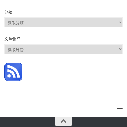
分類
分
類
文章彙整
文
章
彙
整