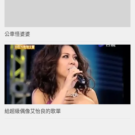
公車怪婆婆
給超級偶像艾怡良的歌單