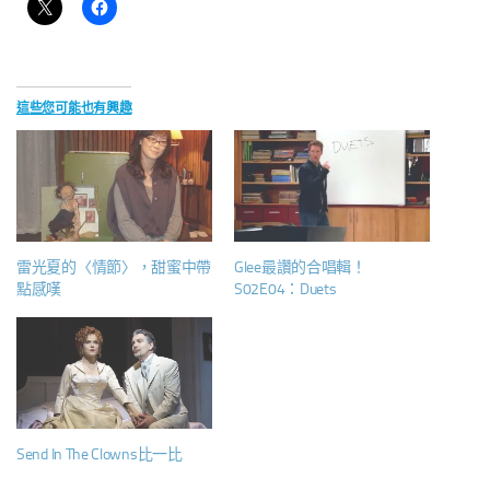
這些您可能也有興趣
雷光夏的〈情節〉，甜蜜中帶
Glee最讚的合唱輯！
點感嘆
S02E04：Duets
Send In The Clowns比一比