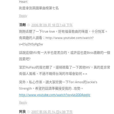
Heart
則是拿到英國單曲榜第七名
Reply
浩剛
2006 年 09 月 18 日7:49 下午
剛剛去聽了一下true love，好有福音歌曲的味道，十分悅耳。
有興趣的人請看：http://www.youtube.com/watch?
v=ESyZN5yRg5w
話說這個MV有一大半也是黑白的，或許這也是Boss喜歡的一個
因素吧?
至於RuPaul的我也聽了，還稍微看了一下其他MV，真的是非常
有個人風格，不過不曉得台灣的市場會如何 = =
另外，私心作祟，請大家欣賞一下Tori Amos的Jackie's
Strength，希望的話請準備接受我的…攻勢。
http://www.youtube.com/watch?v=y4o2DDApqXc
Reply
阿良
2007 年 06 月 14 日4:38 下午