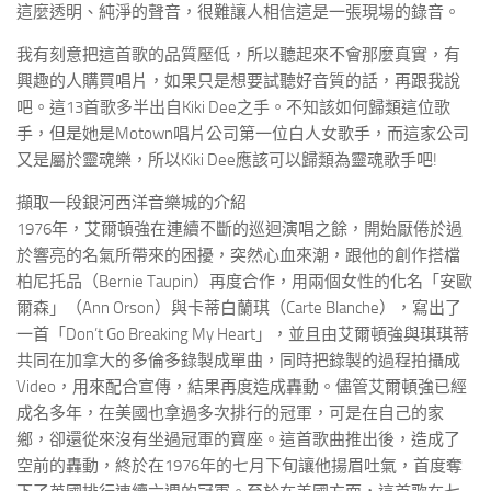
這麼透明、純淨的聲音，很難讓人相信這是一張現場的錄音。
我有刻意把這首歌的品質壓低，所以聽起來不會那麼真實，有
興趣的人購買唱片，如果只是想要試聽好音質的話，再跟我說
吧。這13首歌多半出自Kiki Dee之手。不知該如何歸類這位歌
手，但是她是Motown唱片公司第一位白人女歌手，而這家公司
又是屬於靈魂樂，所以Kiki Dee應該可以歸類為靈魂歌手吧!
擷取一段銀河西洋音樂城的介紹
1976年，艾爾頓強在連續不斷的巡迴演唱之餘，開始厭倦於過
於響亮的名氣所帶來的困擾，突然心血來潮，跟他的創作搭檔
柏尼托品（Bernie Taupin）再度合作，用兩個女性的化名「安歐
爾森」（Ann Orson）與卡蒂白蘭琪（Carte Blanche），寫出了
一首「Don’t Go Breaking My Heart」，並且由艾爾頓強與琪琪蒂
共同在加拿大的多倫多錄製成單曲，同時把錄製的過程拍攝成
Video，用來配合宣傳，結果再度造成轟動。儘管艾爾頓強已經
成名多年，在美國也拿過多次排行的冠軍，可是在自己的家
鄉，卻還從來沒有坐過冠軍的寶座。這首歌曲推出後，造成了
空前的轟動，終於在1976年的七月下旬讓他揚眉吐氣，首度奪