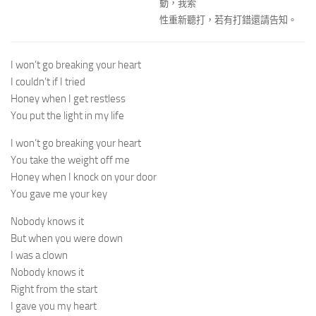
動，我索
性重新聽打，若有打錯還請告知。
I won’t go breaking your heart
I couldn’t if I tried
Honey when I get restless
You put the light in my life
I won’t go breaking your heart
You take the weight off me
Honey when I knock on your door
You gave me your key
Nobody knows it
But when you were down
I was a clown
Nobody knows it
Right from the start
I gave you my heart