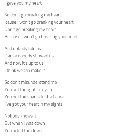
I gave you my heart
So don’t go breaking my heart
’cause I won’t go breaking your heart
Don’t go breaking my heart
Because I won’t go breaking your heart
And nobody told us
‘Cause nobody showed us
And now it’s up to us
I think we can make it
So don’t misunderstand me
You put the light in my life
You put the sparks to the flame
I’ve got your heart in my sights
Nobody knows it
But when I was down
You acted the clown