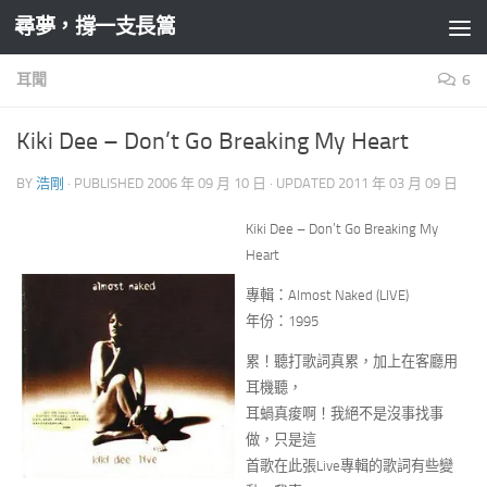
尋夢，撐一支長篙
Skip to content
耳聞
6
Kiki Dee – Don’t Go Breaking My Heart
BY
浩剛
· PUBLISHED
2006 年 09 月 10 日
· UPDATED
2011 年 03 月 09 日
Kiki Dee – Don’t Go Breaking My
Heart
專輯：Almost Naked (LIVE)
年份：1995
累！聽打歌詞真累，加上在客廳用
耳機聽，
耳蝸真痠啊！我絕不是沒事找事
做，只是這
首歌在此張Live專輯的歌詞有些變