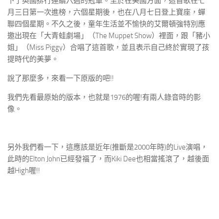
下了英國排行連續六週的冠軍。至於在美國方面，這首歌在七
月三日第一次進榜，六個星期後，也在八月七日登上寶座，蟬
聯四個星期。不久之後，童年生活並不愉快的艾爾頓強特別應
邀出現在「大青蛙劇場」（The Muppet Show）裡面，跟「豬小
姐」（Miss Piggy）合唱了這首歌，並且表示自己終於實現了孩
提時代的美夢。
說了那麼多，來看一下原版的吧!!
我們先看最原始的版本，也就是1976的喔!有兩人錄音時的影
像。
另外我們看一下，這應該是近年(推斷是2000年時)的Live演唱，
此時的Elton John已經發福了，而Kiki Dee也相當搖滾了，越後面
越High喔!!