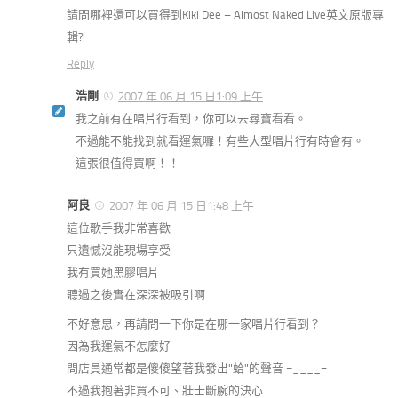
請問哪裡還可以買得到Kiki Dee – Almost Naked Live英文原版專
輯?
Reply
浩剛
2007 年 06 月 15 日1:09 上午
我之前有在唱片行看到，你可以去尋寶看看。
不過能不能找到就看運氣囉！有些大型唱片行有時會有。
這張很值得買啊！！
阿良
2007 年 06 月 15 日1:48 上午
這位歌手我非常喜歡
只遺憾沒能現場享受
我有買她黑膠唱片
聽過之後實在深深被吸引啊
不好意思，再請問一下你是在哪一家唱片行看到？
因為我運氣不怎麼好
問店員通常都是傻傻望著我發出"蛤"的聲音 =____=
不過我抱著非買不可、壯士斷腕的決心