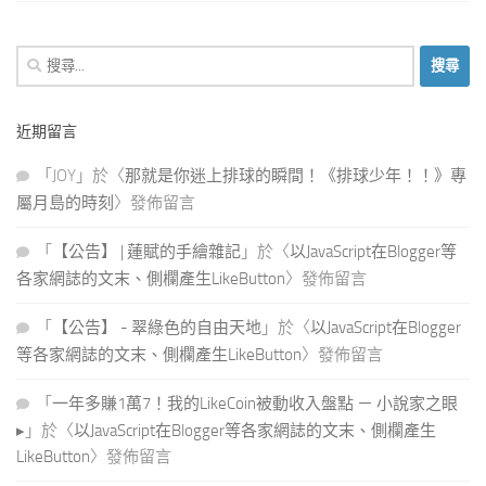
搜
尋
關
近期留言
鍵
字:
「
JOY
」於〈
那就是你迷上排球的瞬間！《排球少年！！》專
屬月島的時刻
〉發佈留言
「
【公告】 | 蓮賦的手繪雜記
」於〈
以JavaScript在Blogger等
各家網誌的文末、側欄產生LikeButton
〉發佈留言
「
【公告】 - 翠綠色的自由天地
」於〈
以JavaScript在Blogger
等各家網誌的文末、側欄產生LikeButton
〉發佈留言
「
一年多賺1萬7！我的LikeCoin被動收入盤點 － 小說家之眼
▸
」於〈
以JavaScript在Blogger等各家網誌的文末、側欄產生
LikeButton
〉發佈留言