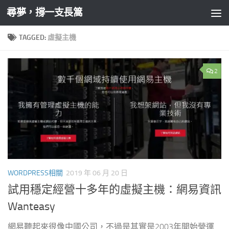
尋夢，撐一支長篙
Skip to content
TAGGED:
虛擬主機
2
WORDPRESS相關
2019 年 06 月 20 日
試用穩定經營十多年的虛擬主機：網易資訊
Wanteasy
網易聽起來很像中國公司，不過是其實是2003年開始營運