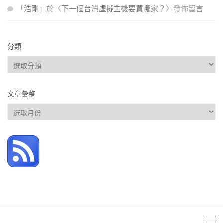
「
浩剛
」於〈
下一個台灣虛擬主機要買哪家？
〉發佈留言
分類
分
類
文章彙整
文
章
彙
整