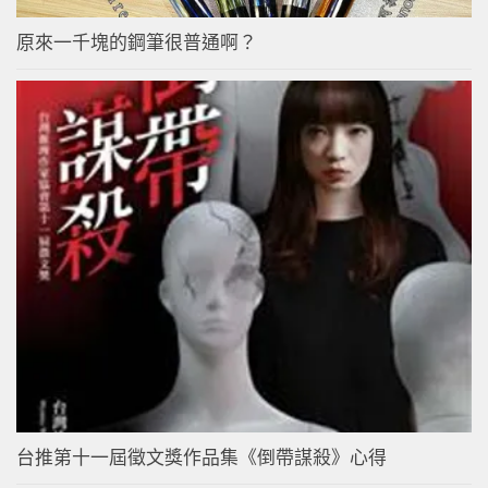
原來一千塊的鋼筆很普通啊？
台推第十一屆徵文獎作品集《倒帶謀殺》心得