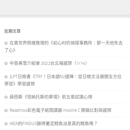
近期文章
在異世界照樣推理的《初心村的偵探事務所：那一天他失去
了心》
中島美雪介紹會 2022台北場感想（1/14）
JLPT日檢書《TRY！日本語N2達陣：從日檢文法展開全方位
學習》學習感想
薛西斯《塔納托斯的夢境》前五章試讀心得
Readmoo彩色電子紙閱讀器 mooInk C 開箱比對與感想
IKEA的FINDUS酥烤薯泥鱈魚派是真的鱈魚嗎？