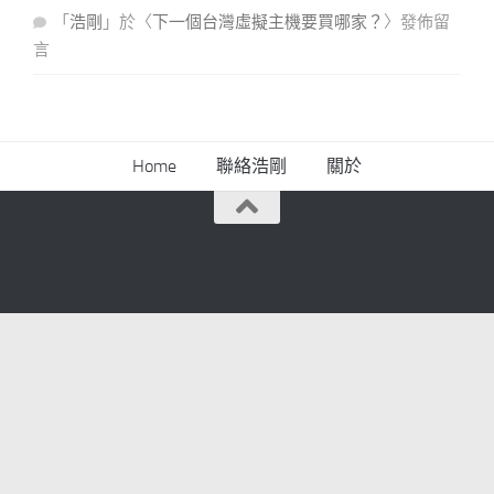
「
浩剛
」於〈
下一個台灣虛擬主機要買哪家？
〉發佈留
言
Home
聯絡浩剛
關於