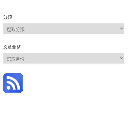
分類
分
類
文章彙整
文
章
彙
整