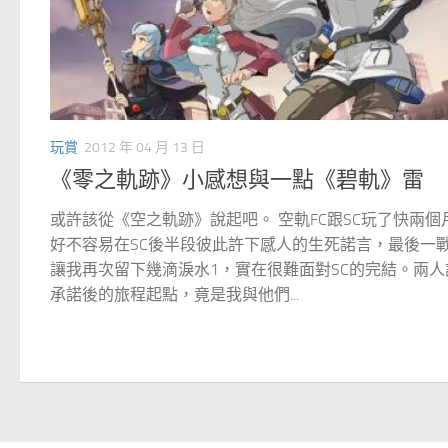
玩賞
2012 年 04 月 13 日
《零之軌跡》小感想與一點《碧軌》雷
或許該從《空之軌跡》說起吧。 空軌FC跟SC玩了快兩個
好不容易在SC後半段彼此許下感人的生死諾言，最後一
讓我再次留下幾滴淚水1，實在很難面對SC的完結。兩人
承諾後的旅程起點，竟是我與他們...