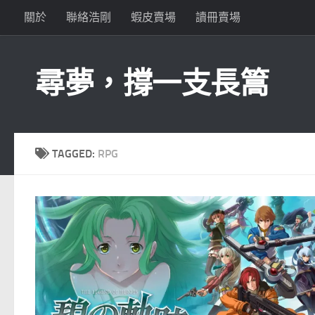
關於
聯絡浩剛
蝦皮賣場
讀冊賣場
Skip to content
尋夢，撐一支長篙
TAGGED:
RPG