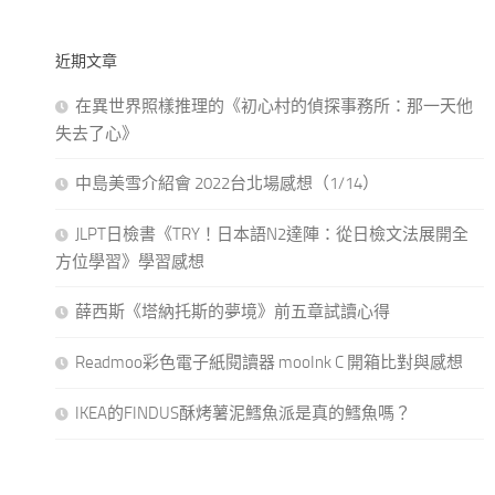
近期文章
在異世界照樣推理的《初心村的偵探事務所：那一天他
失去了心》
中島美雪介紹會 2022台北場感想（1/14）
JLPT日檢書《TRY！日本語N2達陣：從日檢文法展開全
方位學習》學習感想
薛西斯《塔納托斯的夢境》前五章試讀心得
Readmoo彩色電子紙閱讀器 mooInk C 開箱比對與感想
IKEA的FINDUS酥烤薯泥鱈魚派是真的鱈魚嗎？