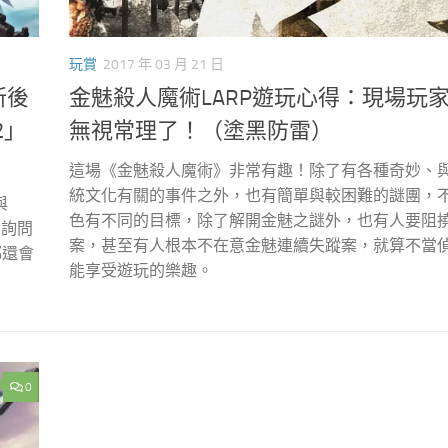
玩賞
2017 年 03 月 21 日
新後
金魅殺人魔術LARP遊玩心得：現場玩
2」
無視常理了！（塗黑防雷）
這場《金魅殺人魔術》非常有趣！除了有各種奇妙、
統文化有關的事件之外，也有簡單與較困難的謎團，
與
色有不同的目標，除了解開金魅之謎外，也有人要阻
在詢問
案，甚至有人根本不在意金魅連續失蹤案，就算不當
都還會
能享受遊玩的樂趣。
0