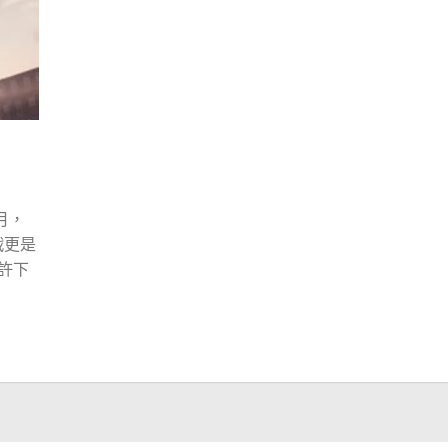
月，
戰更是
許下