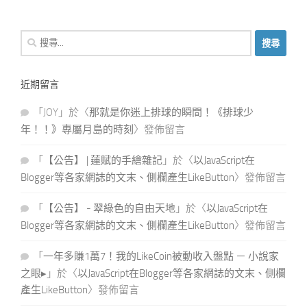
搜
尋
關
近期留言
鍵
字:
「
JOY
」於〈
那就是你迷上排球的瞬間！《排球少
年！！》專屬月島的時刻
〉發佈留言
「
【公告】 | 蓮賦的手繪雜記
」於〈
以JavaScript在
Blogger等各家網誌的文末、側欄產生LikeButton
〉發佈留言
「
【公告】 - 翠綠色的自由天地
」於〈
以JavaScript在
Blogger等各家網誌的文末、側欄產生LikeButton
〉發佈留言
「
一年多賺1萬7！我的LikeCoin被動收入盤點 － 小說家
之眼▸
」於〈
以JavaScript在Blogger等各家網誌的文末、側欄
產生LikeButton
〉發佈留言