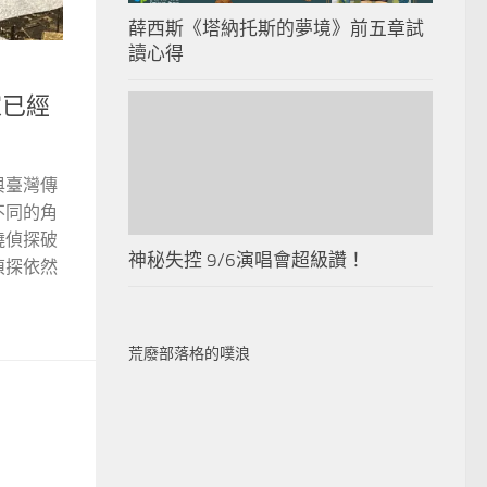
薛西斯《塔納托斯的夢境》前五章試
讀心得
家已經
與臺灣傳
不同的角
撓偵探破
神秘失控 9/6演唱會超級讚！
偵探依然
荒廢部落格的噗浪