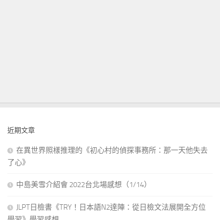
近期文章
在異世界照樣推理的《初心村的偵探事務所：那一天他失去
了心》
中島美雪介紹會 2022台北場感想（1/14）
JLPT日檢書《TRY！日本語N2達陣：從日檢文法展開全方位
學習》學習感想