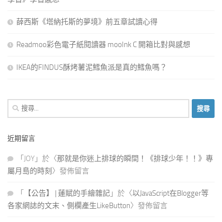
薛西斯《塔納托斯的夢境》前五章試讀心得
Readmoo彩色電子紙閱讀器 mooInk C 開箱比對與感想
IKEA的FINDUS酥烤薯泥鱈魚派是真的鱈魚嗎？
搜
尋
關
近期留言
鍵
字:
「
JOY
」於〈
那就是你迷上排球的瞬間！《排球少年！！》專
屬月島的時刻
〉發佈留言
「
【公告】 | 蓮賦的手繪雜記
」於〈
以JavaScript在Blogger等
各家網誌的文末、側欄產生LikeButton
〉發佈留言