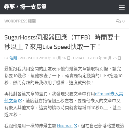
尋夢，撐一支長篙
Skip to content
WORDPRESS相關
0
SugarHosts伺服器回應（TTFB）時間要十
秒以上？來用Lite Speed快取一下！
BY
浩剛
· PUBLISHED
2018 年 10 月 16 日
· UPDATED
2018 年 10 月 25 日
最近跟我共用空間的朋友表示他有幾篇文章讀取特別慢，讀完
都要10幾秒。幫他檢查了一下，確實是特定幾篇的TTFB拖過10
秒，然而有趣的是我改用手機看，速度就飛快！
再比對各篇文章的差異，我發現只要文章中有用
oEmbed嵌入其
他文章
，速度就會拖慢個三秒左右，要是他嵌入的文章中又
有嵌入其他文章，這篇的讀取時間就會爆增到10秒以上，甚至
近20秒。
我跟他是用一樣的佈景主題
Hueman
，但在自己部落格重現這