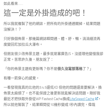
如此看來……
這一定是外掛造成的吧！
所以我就複製了他的網誌，把所有的外掛通通關掉，結果問題
沒解決！？
只好換個佈景，那幾篇網誌瞬間通、體、舒、暢，涓涓細流再
度變回尼加拉瓜大瀑布。
但朋友很少改佈景主題，最多就是塞廣告JS，沒道理他變慢我卻
正常。苦思許久後，朋友說了：
「你的佈景主題有更新嗎？你不是
很久沒寫部落格
了？」
有種一箭穿心的感覺。
一看發現我真的比他的3.4.5還低XD 但他的問題還是要解決，換
佈景太麻煩了，也不能保證之後更新就能解決這問題。剛好我
最近才把快取外掛從WP Fastest Cache換成
LiteSpeed Cache
，
所以就他幫裝了，結果瞬間從10幾秒變成1秒內讀完，偉哉