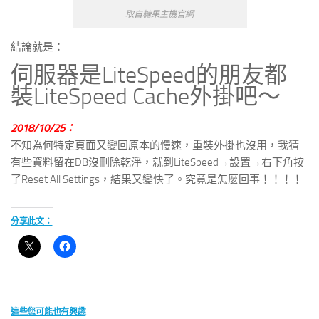
取自糖果主機官網
結論就是：
伺服器是LiteSpeed的朋友都
裝LiteSpeed Cache外掛吧～
2018/10/25：
不知為何特定頁面又變回原本的慢速，重裝外掛也沒用，我猜
有些資料留在DB沒刪除乾淨，就到LiteSpeed→設置→右下角按
了Reset All Settings，結果又變快了。究竟是怎麼回事！！！！
分享此文：
這些您可能也有興趣