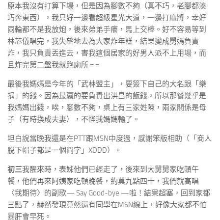
原本我沒有打算下場，但是因為腳數不夠（真不巧，老腳都湊
巧奔東西），我只好一邊看超級星光大道，一邊打麻將，幸好
兩輪都不是我放炮，後來弟弟手癢，馬上交棒。好不容易等到
林芯儀唱完，我失望地去為大家炸年糕，結果變成舅媽負責
炸，我只負責丟進去，害我這個居家的好男人派不上用場，而
且炸完第二盤我就跑廁所 = =
最後我媽媽是今年的「武林盟主」，要簽下自己的大名跟「樂
捐」的錢。因為最贏的要負責出洪昌的飯錢，所以那餐幾乎是
我媽媽出錢，唉，腳數不夠，桌上有三家姓陳，兩家關係是母
子（有時換成夫妻），不怪我媽媽輸了。
坦白說當晚我還是在PTT跟MSN中度過，感謝笨版相助（「商人
脫下帽子都是一個冏字」XDDD）。
初三
我醒來時，表姊他們已經走了，後來到大舅舅家吃頓午
餐，他們再來阿姨家吃頓晚餐，約莫九點四十，我們就高唱
〈我期待〉的副歌— Say Good-bye —啦！結果超塞，回到家都
三點了，赫然發現竟然還有同學在MSN線上，好像大家都不怕
暴肝會早死。