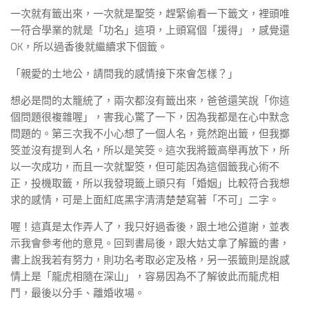
一次就有籤出來，一次就是聖筊，趕緊偷看一下籤文，裡頭唯
一符合學業的就是「功名」這項，上頭寫個「援得」，感覺還
OK，所以過香後就繼續求下個籤。
「親愛的土地公，請問我的感情接下來會怎樣？」
想必是問的太籠統了，兩次都沒有籤出來，爸爸還笑說「你這
個問題很複雜喔」，害我心驚了一下，因為我都是在心中默念
問題的。第三次我不小心想了一個人名，竟然跑出籤，但我擲
筊並沒有提到人名，所以是笑筊。這次我將籤高舉再放下，所
以一次成功，而且一次就聖筊，但可能因為這個籤我心術不
正，投機取籤，所以我發現籤上頭只有「婚姻」比較符合我想
求的感情，可是上面紅底黑字清清楚楚寫著「不可」二字。
喔！這真是太作弄人了，我只好過香後，跟土地公道謝，並表
示我會參考他的意見。回到書局後，跟大姑丈拿了解籤的書，
書上說我若有努力，則功名考取必定及格，另一張籤則是說感
情上是「龍虎相隨在深山」，容易因為不了解彼此而龍虎相
鬥，最後以分手、離婚收場。