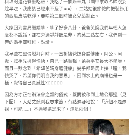
料理的蓮花餐廳吃飯，我吃了一個雞睪丸（國中家政老師說要
趁早吃，我應該已經來不及了 = =），二姑姑很節儉的把裝飾用
的西瓜皮啃乾淨，要啃第三個時被女兒給制止。
大家回到書局繼續聊，聊了好多八卦，爸爸笑說我們年輕人怎
麼都不說話，都在旁邊靜靜聽是非。約莫三點左右，我們到一
旁的媽祖廟拜拜、點燈。
我早些在靈骨塔拜拜時，一直祈禱爸媽身體健康，阿公、阿
嬤、眾祖先過得愉快，自己一路順暢，弟弟平安長大不學壞，
而且一默念到「希望爸媽身體健康」幾乎都是馬上接「喔，我
快哭了，希望你們明白我的意思」，回到水上的廟裡也是一
樣，覺得自己真感性XDDDDD
因為方才正在辦法會之類的儀式，籤筒被移到土地公那邊（見
下圖），大姑丈聽到我想求籤，有點遲疑地說：「這個不是媽
祖，可能……」不過我還是求了，還是兩個！