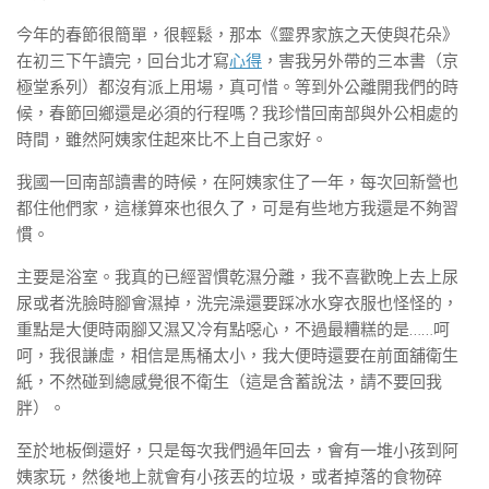
今年的春節很簡單，很輕鬆，那本《靈界家族之天使與花朵》
在初三下午讀完，回台北才寫
心得
，害我另外帶的三本書（京
極堂系列）都沒有派上用場，真可惜。等到外公離開我們的時
候，春節回鄉還是必須的行程嗎？我珍惜回南部與外公相處的
時間，雖然阿姨家住起來比不上自己家好。
我國一回南部讀書的時候，在阿姨家住了一年，每次回新營也
都住他們家，這樣算來也很久了，可是有些地方我還是不夠習
慣。
主要是浴室。我真的已經習慣乾濕分離，我不喜歡晚上去上尿
尿或者洗臉時腳會濕掉，洗完澡還要踩冰水穿衣服也怪怪的，
重點是大便時兩腳又濕又冷有點噁心，不過最糟糕的是……呵
呵，我很謙虛，相信是馬桶太小，我大便時還要在前面舖衛生
紙，不然碰到總感覺很不衛生（這是含蓄說法，請不要回我
胖）。
至於地板倒還好，只是每次我們過年回去，會有一堆小孩到阿
姨家玩，然後地上就會有小孩丟的垃圾，或者掉落的食物碎