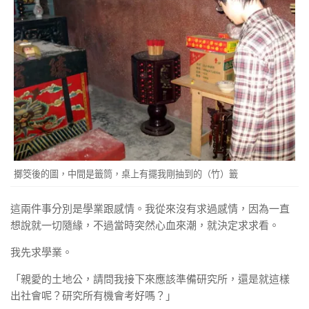
擲筊後的圖，中間是籤筒，桌上有擺我剛抽到的（竹）籤
這兩件事分別是學業跟感情。我從來沒有求過感情，因為一直
想說就一切隨緣，不過當時突然心血來潮，就決定求求看。
我先求學業。
「親愛的土地公，請問我接下來應該準備研究所，還是就這樣
出社會呢？研究所有機會考好嗎？」