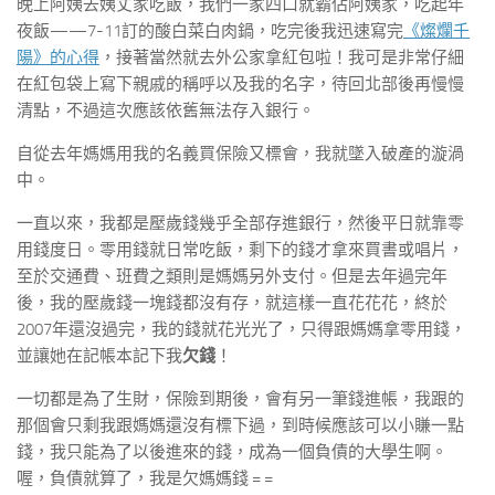
晚上阿姨去姨丈家吃飯，我們一家四口就霸佔阿姨家，吃起年
夜飯——7-11訂的酸白菜白肉鍋，吃完後我迅速寫完
《燦爛千
陽》的心得
，接著當然就去外公家拿紅包啦！我可是非常仔細
在紅包袋上寫下親戚的稱呼以及我的名字，待回北部後再慢慢
清點，不過這次應該依舊無法存入銀行。
自從去年媽媽用我的名義買保險又標會，我就墜入破產的漩渦
中。
一直以來，我都是壓歲錢幾乎全部存進銀行，然後平日就靠零
用錢度日。零用錢就日常吃飯，剩下的錢才拿來買書或唱片，
至於交通費、班費之類則是媽媽另外支付。但是去年過完年
後，我的壓歲錢一塊錢都沒有存，就這樣一直花花花，終於
2007年還沒過完，我的錢就花光光了，只得跟媽媽拿零用錢，
並讓她在記帳本記下我
欠錢
！
一切都是為了生財，保險到期後，會有另一筆錢進帳，我跟的
那個會只剩我跟媽媽還沒有標下過，到時候應該可以小賺一點
錢，我只能為了以後進來的錢，成為一個負債的大學生啊。
喔，負債就算了，我是欠媽媽錢 = =