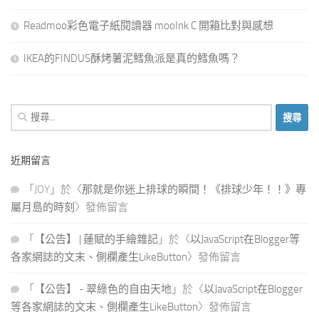
Readmoo彩色電子紙閱讀器 mooInk C 開箱比對與感想
IKEA的FINDUS酥烤薯泥鱈魚派是真的鱈魚嗎？
搜
尋
關
近期留言
鍵
字:
「
JOY
」於〈
那就是你迷上排球的瞬間！《排球少年！！》專
屬月島的時刻
〉發佈留言
「
【公告】 | 蓮賦的手繪雜記
」於〈
以JavaScript在Blogger等
各家網誌的文末、側欄產生LikeButton
〉發佈留言
「
【公告】 - 翠綠色的自由天地
」於〈
以JavaScript在Blogger
等各家網誌的文末、側欄產生LikeButton
〉發佈留言