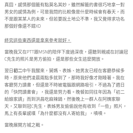
真囧，感情那個籤有點莫名其妙，雖然解籤的書很巧地拿一對
男女的感情為例，可是我問的比較像是什麼時候會有春天，而
不是跟某某人的未來，但若要說土地公不準，我又覺得求功名
那個好像還不錯XD
終究這些東西還是拿來參考就好。
當晚我又在PTT跟MSN的陪伴下度過深夜，還聽到親戚在討論冠
C先生的照片是男方偷拍，還是那些女生這麼開放。
翌日
初二
中午我醒來，舅媽、表姊、她男友已經在客廳恭候多
時，原來他們凌晨兩點多就到了，那時我好像才剛睡著。我在
客廳努力讀書，但還是不時被電腦跟網路吸引，不過為了週日
的「快閃讀書會」，我還是努力看。晚餐如同往年因為「初二
給娘家請」而到洪昌吃麻辣鍋，然後晚上一群人在阿姨家聊
天，又聊到冠C先生，表姊男友偷偷說他有收到「一些」照片，
馬上有長輩感嘆「為什麼都沒有人寄給我」，嘖嘖。
當晚展開方城之戰。