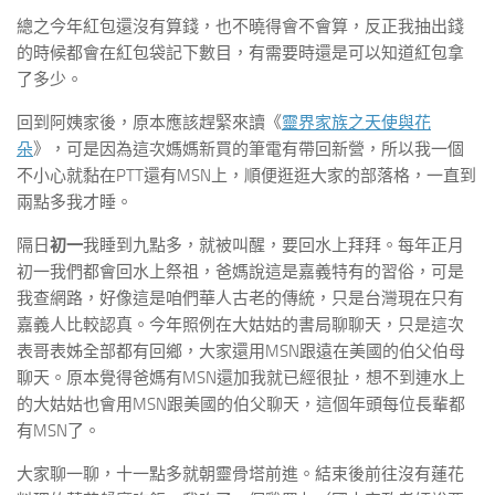
總之今年紅包還沒有算錢，也不曉得會不會算，反正我抽出錢
的時候都會在紅包袋記下數目，有需要時還是可以知道紅包拿
了多少。
回到阿姨家後，原本應該趕緊來讀《
靈界家族之天使與花
朵
》，可是因為這次媽媽新買的筆電有帶回新營，所以我一個
不小心就黏在PTT還有MSN上，順便逛逛大家的部落格，一直到
兩點多我才睡。
隔日
初一
我睡到九點多，就被叫醒，要回水上拜拜。每年正月
初一我們都會回水上祭祖，爸媽說這是嘉義特有的習俗，可是
我查網路，好像這是咱們華人古老的傳統，只是台灣現在只有
嘉義人比較認真。今年照例在大姑姑的書局聊聊天，只是這次
表哥表姊全部都有回鄉，大家還用MSN跟遠在美國的伯父伯母
聊天。原本覺得爸媽有MSN還加我就已經很扯，想不到連水上
的大姑姑也會用MSN跟美國的伯父聊天，這個年頭每位長輩都
有MSN了。
大家聊一聊，十一點多就朝靈骨塔前進。結束後前往沒有蓮花