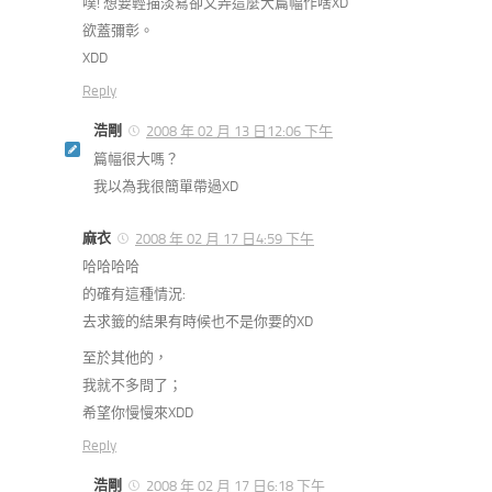
噗! 想要輕描淡寫卻又弄這麼大篇幅作啥XD
欲蓋彌彰。
XDD
Reply
浩剛
2008 年 02 月 13 日12:06 下午
篇幅很大嗎？
我以為我很簡單帶過XD
麻衣
2008 年 02 月 17 日4:59 下午
哈哈哈哈
的確有這種情況:
去求籤的結果有時候也不是你要的XD
至於其他的，
我就不多問了；
希望你慢慢來XDD
Reply
浩剛
2008 年 02 月 17 日6:18 下午