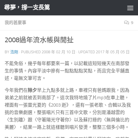
尋夢，撐一支長篙
Skip to content
我的甚麼事
9
2008過年流水帳與閒扯
BY
浩剛
· PUBLISHED
2008 年 02 月 10 日
· UPDATED
2017 年 05 月 05 日
不能免俗，幾乎每年都要來一篇，以記載這短短幾天在南部發
生的事情。內容平淡中摻有一點點點點笑點，而且完全平舖直
述，毫無文筆可言。
今年我們在
除夕
早上九點多就上路，車裡只有爸媽跟我，因為
弟弟之前就被丟到南部了。這次我特地燒了片mp3在車上聽，
裡面有一張雷光夏的《2003 逝》，還有一張老歌、合輯以及我
挑的音樂劇選，整張唱片只有三首中文歌，分別是潘越雲的
〈生別離〉跟〈守著陽光守著你〉以及蘇打綠的〈無與倫比的
美麗〉，結果一路上就這樣聽到唱片發燙，整整三個多小時。