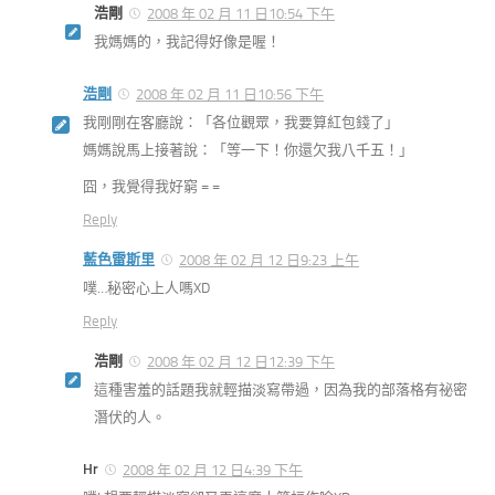
浩剛
2008 年 02 月 11 日10:54 下午
我媽媽的，我記得好像是喔！
浩剛
2008 年 02 月 11 日10:56 下午
我剛剛在客廳說：「各位觀眾，我要算紅包錢了」
媽媽說馬上接著說：「等一下！你還欠我八千五！」
囧，我覺得我好窮 = =
Reply
藍色雷斯里
2008 年 02 月 12 日9:23 上午
噗…秘密心上人嗎XD
Reply
浩剛
2008 年 02 月 12 日12:39 下午
這種害羞的話題我就輕描淡寫帶過，因為我的部落格有祕密
潛伏的人。
Hr
2008 年 02 月 12 日4:39 下午