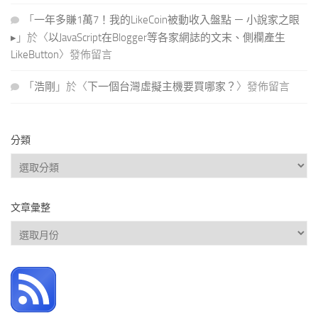
「
一年多賺1萬7！我的LikeCoin被動收入盤點 － 小說家之眼
▸
」於〈
以JavaScript在Blogger等各家網誌的文末、側欄產生
LikeButton
〉發佈留言
「
浩剛
」於〈
下一個台灣虛擬主機要買哪家？
〉發佈留言
分類
分
類
文章彙整
文
章
彙
整