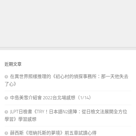
近期文章
在異世界照樣推理的《初心村的偵探事務所：那一天他失去
了心》
中島美雪介紹會 2022台北場感想（1/14）
JLPT日檢書《TRY！日本語N2達陣：從日檢文法展開全方位
學習》學習感想
薛西斯《塔納托斯的夢境》前五章試讀心得