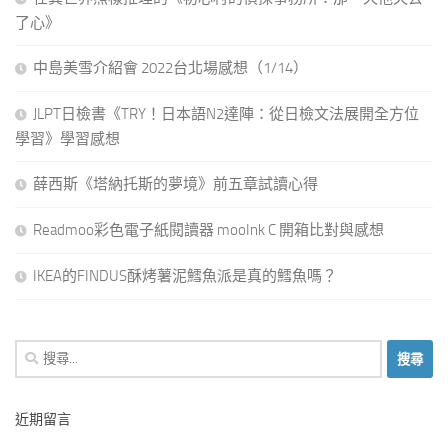
了心》
中島美雪介紹會 2022台北場感想（1/14）
JLPT日檢書《TRY！日本語N2達陣：從日檢文法展開全方位
學習》學習感想
薛西斯《塔納托斯的夢境》前五章試讀心得
Readmoo彩色電子紙閱讀器 mooInk C 開箱比對與感想
IKEA的FINDUS酥烤薯泥鱈魚派是真的鱈魚嗎？
搜
尋
關
近期留言
鍵
字: