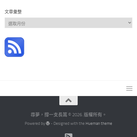
文章彙整
文
章
彙
整
尋夢，撐一支長篙 © 2026. 版權所有。
Powered by
- Designed with the
Hueman theme