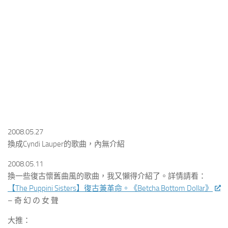
2008.05.27
換成Cyndi Lauper的歌曲，內無介紹
2008.05.11
換一些復古懷舊曲風的歌曲，我又懶得介紹了。詳情請看：
【The Puppini Sisters】復古兼革命。《Betcha Bottom Dollar》
– 奇 幻 の 女 聲
大推：