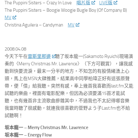
The Puppini Sisters – Crazy In Love
唱片版
LIVE版
The Puppini Sisters – Boogie Woogie Bugle Boy (Of Company B)
MV
Christina Aguilera – Candyman
MV
2008.04.08
今天下午在
雷斯里那邊
聽了坂本龍一(Sakamoto Ryuichi)現場演
奏的〈Merry Christmas Mr. Lawrence〉（下方可觀賞），讓我感
動到快要流淚，最末一分半的地方，不知怎的有股情緒湧上心
頭，馬上在MSN大肆推薦，結果高中同學柏瑋正好有這張原聲
帶，便「借」給我聽。突然有感，奉上幾首我喜歡而last.fm又能
試聽的樂曲，裡面有電影配樂，但因為必須要滿15首才能試
聽，也有幾首非主流歌曲摻雜其中，不過我也不太記得哪音樂
我當時聽了很感動，就連我很喜歡的菅野よう子Last.fm也不給
試聽啊！
坂本龍一 – Merry Christmas Mr. Lawrence
坂本龍一 – Energy Flow