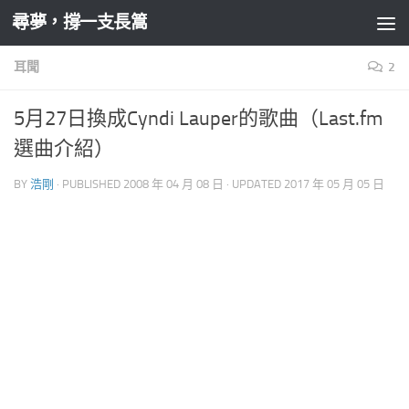
尋夢，撐一支長篙
Skip to content
耳聞
2
5月27日換成Cyndi Lauper的歌曲（Last.fm
選曲介紹）
BY
浩剛
· PUBLISHED
2008 年 04 月 08 日
· UPDATED
2017 年 05 月 05 日