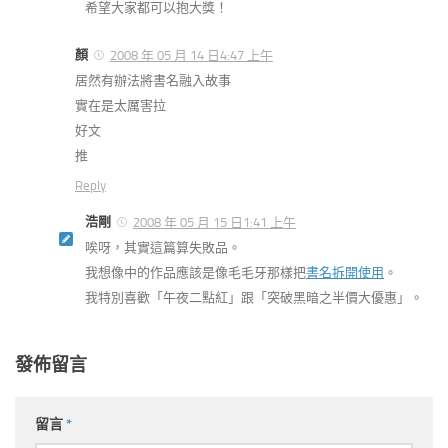
希望大家都可以抱大獎！
顏
2008 年 05 月 14 日4:47 上午
居然有辦法將書名融入故事
實在是太厲害拉
好文
推
Reply
浩剛
2008 年 05 月 15 日1:41 上午
唉呀，其實這篇算失敗品。
我想像中的作品應該是像毛毛牙那樣把
書名拆開使用
。
我特別喜歡「午夜二點紅」跟「突破黑暗之半價大優惠」。
發佈留言
留言
*