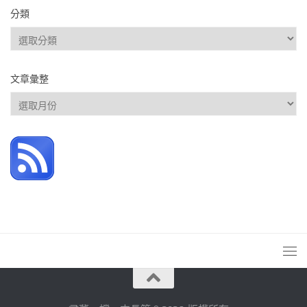
分類
分
類
文章彙整
文
章
彙
整