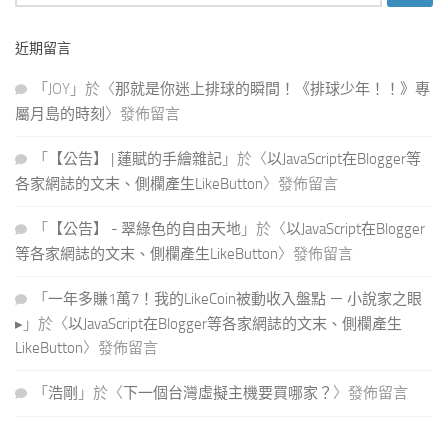
尋
關
近期留言
鍵
字:
「
JOY
」於〈
那就是你迷上排球的瞬間！《排球少年！！》專
屬月島的時刻
〉發佈留言
「
【公告】 | 蓮賦的手繪雜記
」於〈
以JavaScript在Blogger等
各家網誌的文末、側欄產生LikeButton
〉發佈留言
「
【公告】 - 翠綠色的自由天地
」於〈
以JavaScript在Blogger
等各家網誌的文末、側欄產生LikeButton
〉發佈留言
「
一年多賺1萬7！我的LikeCoin被動收入盤點 － 小說家之眼
▸
」於〈
以JavaScript在Blogger等各家網誌的文末、側欄產生
LikeButton
〉發佈留言
「
浩剛
」於〈
下一個台灣虛擬主機要買哪家？
〉發佈留言