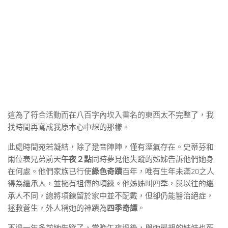
這為了符合活動而在八百字內坎入書名的東西太不完整了，我
找時間再寫成我原本心中想的那樣。
此處時間宛若凝結，除了跫音陣陣，僅有溼氣存在。史蒂芬和
兩位表兄弟前天
午夜２點
同時夢見他失蹤的姊姊告訴他們她身
在何處。他們家族已行使
綠色奇蹟
百年，唯有生年未滿20之人
得為繼承人，並擁有祖傳的項鍊。他姊姊叫四季，與以往的繼
承人不同，總將項鍊留於家中並不配戴，但卻仍能醫治絕症，
拯救蒼生，外人稱她的神蹟為
四季奇譚
。