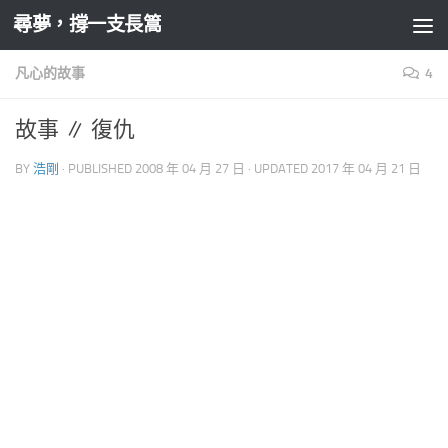
尋夢，撐一支長篙
Skip to content
凡心的故事
4
故事 ∥ 復仇
BY
浩剛
· PUBLISHED
2008 年 04 月 27 日
· UPDATED
2017 年 04 月 21 日