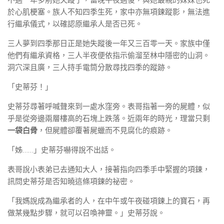
不過一年多前她失蹤了，當晚午夜過後，與她最親的妹妹也死
於心肌梗塞。族人不知四季生死，家中亦無項鍊蹤影，無法進
行繼承儀式，以確認原繼承人是否已死。
三人夢到四季那日正是她失蹤後一年又三百零一天。家族中僅
他們有繼承資格，三人半夜便依指示偷溜至林中隱密的山洞。
洞穴深且廣，三人持手電筒分散尋找四季的蹤跡。
「史蒂芬！」
史蒂芬尋著呼喊聲來到一處水窪旁。表哥指著一旁的屍體，似
乎是從旁邊兩層樓高的石塊上跌落。近兩年的時光，理當只剩
一袋白骨
，但屍體卻覆著屍蠟而不見腐化的痕跡。
「姊……」史蒂芬嚇得說不出話。
表哥說小表弟已去通知大人，接著指向四季手中緊握的項鍊，
訊問史蒂芬是否知曉這條項鍊的祕密。
「我媽說成為繼承者的人，在中午或午夜碰項鍊上的寶石，再
做某幾點步驟，就可以召喚神靈。」史蒂芬說。