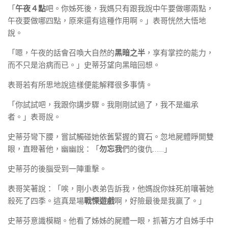
「
午夜４點
吧。你姊死後，我媽只有跟我說中午要做哪兩點，
午夜要做哪四點，原來還有這種作用啊。」表哥恍然大悟地
說。
「嗯，午夜的話會召喚大自然的
黑暗之半
，享有掌控的能力，
而不只是治病而已。」史蒂芬望向黑暗回想。
表哥若有所思地說這樣便能解釋很多事情。
「你試試吧，我跟你講步驟。我剛剛試過了，我不是繼承
者。」表哥說。
史蒂芬彎下腰，嘗試觸碰她依舊緊握的寶石。忽地屍體睜開雙
眼，直瞪著他，幽幽說：「
勿忘我
們的復仇……」
史蒂芬的後腦受到一陣重擊。
表哥笑著說：「唉，剛小表弟告訴我，他媽說你妹死前嚷著她
殺死了四季。這真是場
戰慄遊戲
啊，好險最後是我贏了。」
史蒂芬意識模糊。他看了姊姊的屍體一眼，抓著方才自姊手中