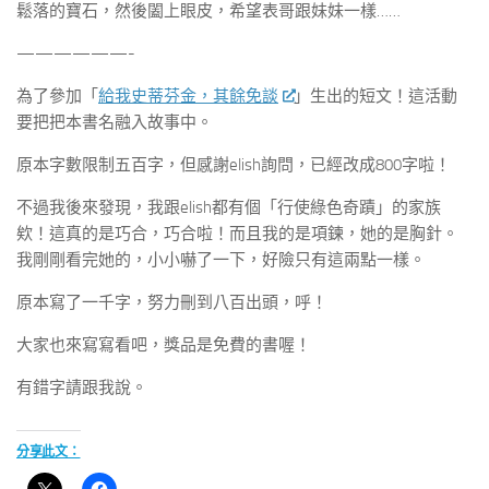
鬆落的寶石，然後闔上眼皮，希望表哥跟妹妹一樣……
——————-
為了參加「
給我史蒂芬金，其餘免談
」生出的短文！這活動
要把把本書名融入故事中。
原本字數限制五百字，但感謝elish詢問，已經改成800字啦！
不過我後來發現，我跟elish都有個「行使綠色奇蹟」的家族
欸！這真的是巧合，巧合啦！而且我的是項鍊，她的是胸針。
我剛剛看完她的，小小嚇了一下，好險只有這兩點一樣。
原本寫了一千字，努力刪到八百出頭，呼！
大家也來寫寫看吧，獎品是免費的書喔！
有錯字請跟我說。
分享此文：