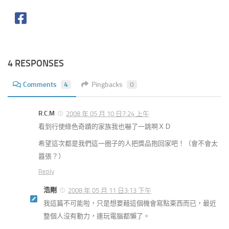
4 RESPONSES
Comments
4
Pingbacks
0
R.C.M
2008 年 05 月 10 日7:24 上午
看到行使綠色奇蹟的家族我也嚇了一跳啊ＸＤ
希望這次都是我們這一圈子的人把獎品抱回家吧！（會不會太
囂張？）
Reply
浩剛
2008 年 05 月 11 日3:13 下午
我這篇不可能啦，只是想要藉這個機會寫點東西而已，最近
整個人沒有動力，連玩電腦都懶了。