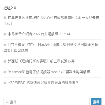
近期文章
在異世界照樣推理的《初心村的偵探事務所：那一天他失去
了心》
中島美雪介紹會 2022台北場感想（1/14）
JLPT日檢書《TRY！日本語N2達陣：從日檢文法展開全方位
學習》學習感想
薛西斯《塔納托斯的夢境》前五章試讀心得
Readmoo彩色電子紙閱讀器 mooInk C 開箱比對與感想
IKEA的FINDUS酥烤薯泥鱈魚派是真的鱈魚嗎？
搜